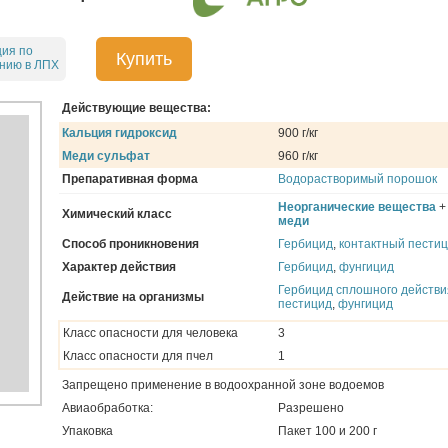
ция по
Купить
нию в ЛПХ
Действующие вещества:
Кальция гидроксид
900 г/кг
Меди сульфат
960 г/кг
Препаративная форма
Водорастворимый порошок
Неорганические вещества
Химический класс
меди
Способ проникновения
Гербицид
,
контактный пести
Характер действия
Гербицид
,
фунгицид
Гербицид сплошного действи
Действие на организмы
пестицид
,
фунгицид
Класс опасности для человека
3
Класс опасности для пчел
1
Запрещено применение в водоохранной зоне водоемов
Авиаобработка:
Разрешено
Упаковка
Пакет 100 и 200 г