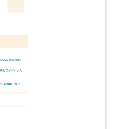
+
соединения
цид
,
фунгицид
я
,
защитный