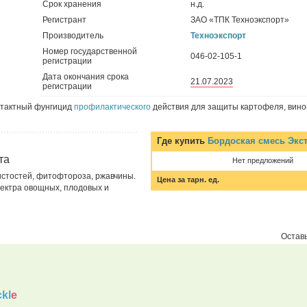
Срок хранения
н.д.
Регистрант
ЗАО «ТПК Техноэкспорт»
Производитель
Техноэкспорт
Номер государственной
046-02-105-1
регистрации
Дата окончания срока
21.07.2023
регистрации
нтактный фунгицид
профилактического
действия для защиты картофеля, виног
Где купить
Бордоская смесь Экс
та
Нет предложений
стостей, фитофтороза, ржавчины.
Цена за тарн. ед.
ектра овощных, плодовых и
Оставь
kl
e