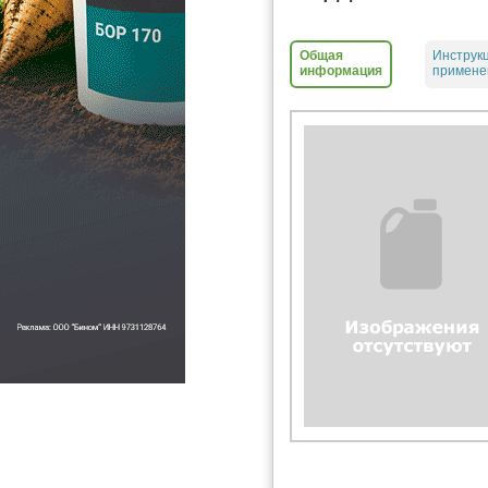
Общая
Инструк
информация
примене