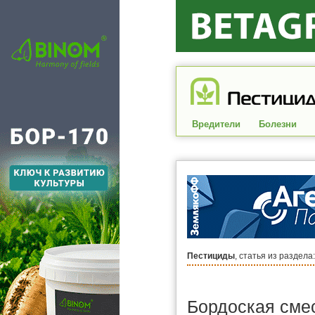
Вредители
Болезни
Пестициды
, статья из раздела
Бордоская сме