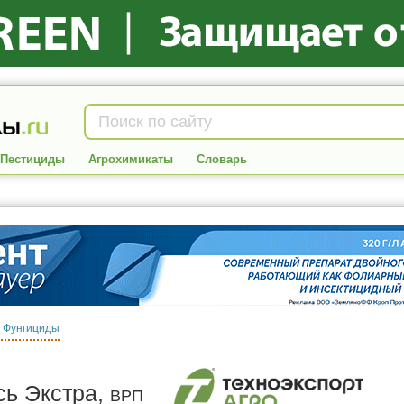
Пестициды
Агрохимикаты
Словарь
:
Фунгициды
сь Экстра,
ВРП