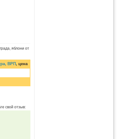
рада, яблони от
тра, ВРП
, цена
те свой отзыв: