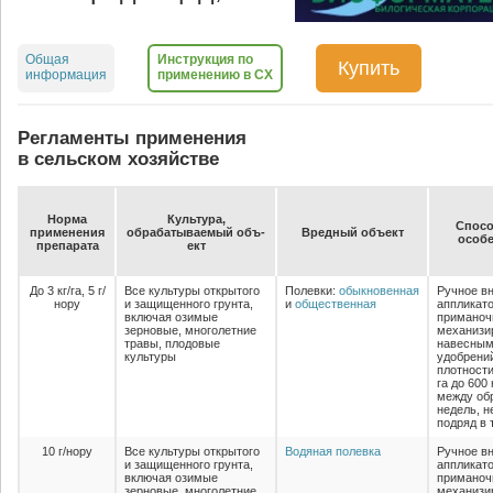
Общая
Инструкция по
Купить
информация
применению в СХ
Регламенты применения
в сельском хозяйстве
Нор­ма
Куль­ту­ра,
Спо­со
при­ме­не­ния
об­ра­ба­ты­ва­емый объ­
Вред­ный объ­ект
осо­бе
пре­па­ра­та
ект
До 3 кг/га, 5 г/
Все культуры открытого
Полевки:
обыкновенная
Ручное в
нору
и защищенного грунта,
и
общественная
аппликато
включая озимые
приманоч
зерновые, многолетние
механизи
травы, плодовые
навесным
культуры
удобрений
плотности
га до 600
между об
недель, н
подряд в 
10 г/нору
Все культуры открытого
Водяная полевка
Ручное в
и защищенного грунта,
аппликато
включая озимые
приманоч
зерновые, многолетние
механизи