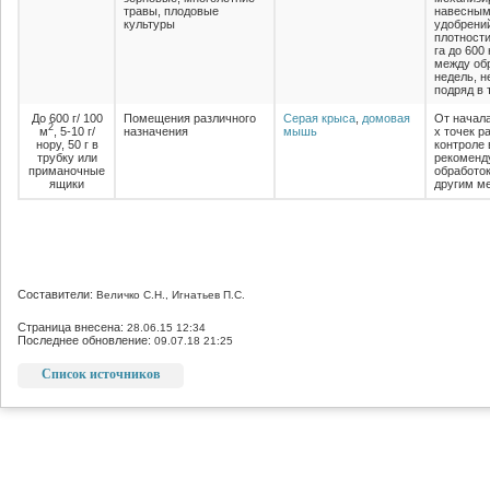
травы, плодовые
навесным
культуры
удобрений
плотности
га до 600
между об
недель, н
подряд в 
До 600 г/ 100
Помещения различного
Серая крыса
,
домовая
От начала
2
м
, 5-10 г/
назначения
мышь
х точек р
нору, 50 г в
контроле 
трубку или
рекоменд
приманочные
обработо
ящики
другим м
Составители:
Величко С.Н., Игнатьев П.С.
Страница внесена:
28.06.15 12:34
Последнее обновление:
09.07.18 21:25
Список источников