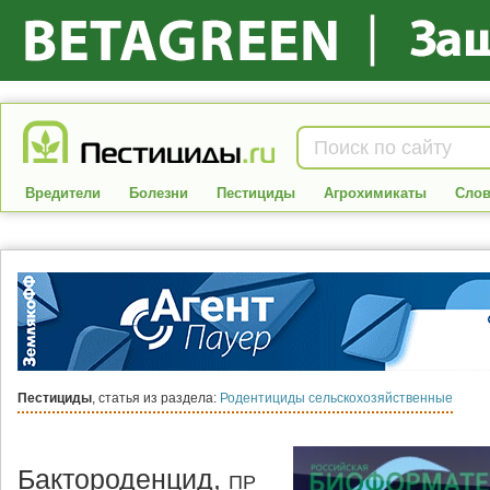
Вредители
Болезни
Пестициды
Агрохимикаты
Слов
Пестициды
, статья из раздела:
Родентициды сельскохозяйственные
Бактороденцид,
ПР