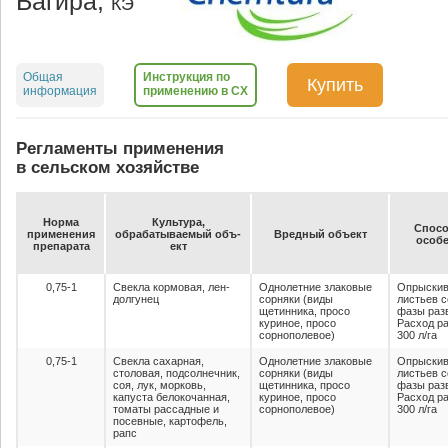
Багира,
КЭ
Общая
Инструкция по
Купить
информация
применению в СХ
Регламенты применения
в сельском хозяйстве
Нор­ма
Куль­ту­ра,
Спо­со
при­ме­не­ния
об­ра­ба­ты­ва­емый объ­
Вред­ный объ­ект
осо­бе
пре­па­ра­та
ект
0,75-1
Свекла кормовая, лен-
Однолетние злаковые
Опрыскив
долгунец
сорняки (виды
листьев с
щетинника, просо
фазы разв
куриное, просо
Расход ра
сорнополевое)
300 л/га
0,75-1
Свекла сахарная,
Однолетние злаковые
Опрыскив
столовая, подсолнечник,
сорняки (виды
листьев с
соя, лук, морковь,
щетинника, просо
фазы разв
капуста белокочанная,
куриное, просо
Расход ра
томаты рассадные и
сорнополевое)
300 л/га
посевные, картофель,
рапс