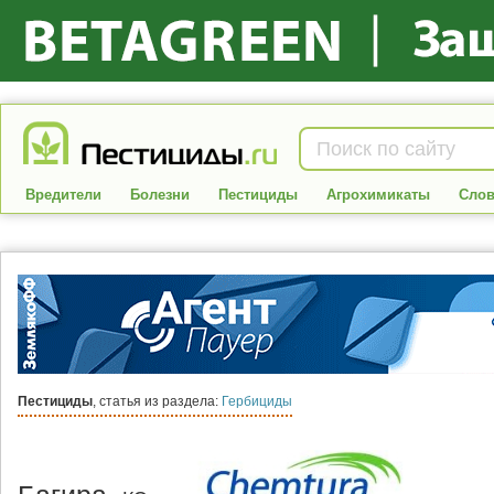
Вредители
Болезни
Пестициды
Агрохимикаты
Слов
Пестициды
, статья из раздела:
Гербициды