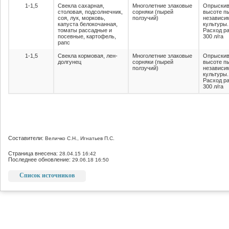
1-1,5
Свекла сахарная,
Многолетние злаковые
Опрыскив
столовая, подсолнечник,
сорняки (пырей
высоте п
соя, лук, морковь,
ползучий)
независи
капуста белокочанная,
культуры.
томаты рассадные и
Расход ра
посевные, картофель,
300 л/га
рапс
1-1,5
Свекла кормовая, лен-
Многолетние злаковые
Опрыскив
долгунец
сорняки (пырей
высоте п
ползучий)
независи
культуры.
Расход ра
300 л/га
Составители:
Величко С.Н., Игнатьев П.С.
Страница внесена:
28.04.15 16:42
Последнее обновление:
29.06.18 16:50
Список источников