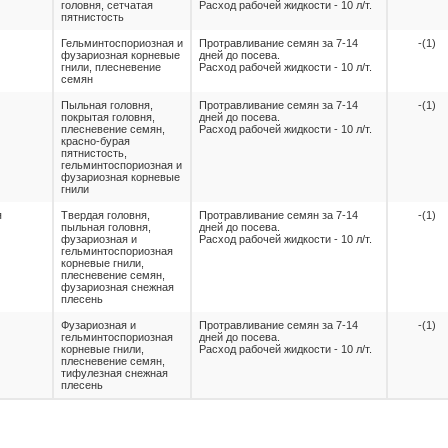
головня, сетчатая
Расход рабочей жидкости - 10 л/т.
пятнистость
Гельминтоспориозная и
Протравливание семян за 7-14
-(1)
фузариозная корневые
дней до посева.
гнили, плесневение
Расход рабочей жидкости - 10 л/т.
семян
Пыльная головня,
Протравливание семян за 7-14
-(1)
покрытая головня,
дней до посева.
плесневение семян,
Расход рабочей жидкости - 10 л/т.
красно-бурая
пятнистость,
гельминтоспориозная и
фузариозная корневые
гнили
я
Твердая головня,
Протравливание семян за 7-14
-(1)
пыльная головня,
дней до посева.
фузариозная и
Расход рабочей жидкости - 10 л/т.
гельминтоcпориозная
корневые гнили,
плесневение семян,
фузариозная снежная
плесень
Фузариозная и
Протравливание семян за 7-14
-(1)
гельминтоспориозная
дней до посева.
корневые гнили,
Расход рабочей жидкости - 10 л/т.
плесневение семян,
тифулезная снежная
плесень