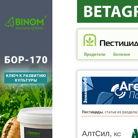
Вредители
Болезни
Пестициды
, статья из раздела
АлтСил,
КС