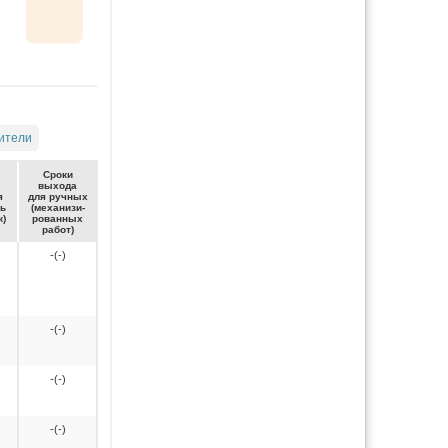
ители
Сро­ки
вы­хо­да
я
для руч­ных
ть
(ме­ха­ни­зи­
к)
ро­ван­ных
ра­бот)
-(-)
-(-)
-(-)
-(-)