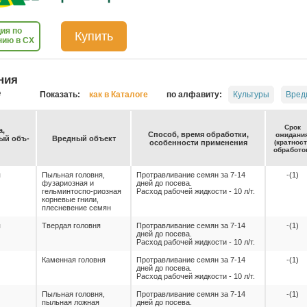
ия по
Купить
нию в СХ
ния
е
Показать:
как в Каталоге
по алфавиту:
Культуры
Вред
Срок
а,
Спо­соб, вре­мя об­ра­бот­ки,
ожи­да­ни
емый объ­
Вред­ный объ­ект
осо­бен­нос­ти при­ме­не­ния
(крат­нос
об­ра­бо­то
я
Пыльная головня,
Протравливание семян за 7-14
-(1)
фузариозная и
дней до посева.
гельминтоcпо-риозная
Расход рабочей жидкости - 10 л/т.
корневые гнили,
плесневение семян
я
Твердая головня
Протравливание семян за 7-14
-(1)
дней до посева.
Расход рабочей жидкости - 10 л/т.
Каменная головня
Протравливание семян за 7-14
-(1)
дней до посева.
Расход рабочей жидкости - 10 л/т.
Пыльная головня,
Протравливание семян за 7-14
-(1)
пыльная ложная
дней до посева.