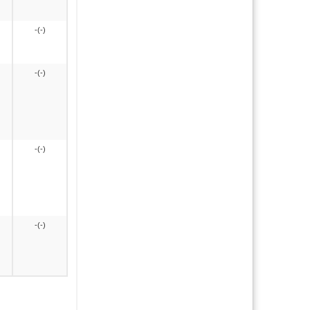
-(-)
-(-)
-(-)
-(-)