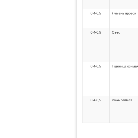
0,4-0,5
Ячмень яровой
0,4-0,5
Овес
0,4-0,5
Пшеница озима
0,4-0,5
Рожь озимая