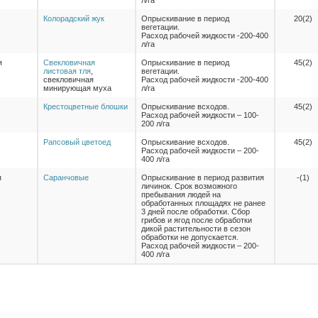
Колорадский жук
Опрыскивание в период
20(2)
вегетации.
Расход рабочей жидкости -200-400
л/га
я
Свекловичная
Опрыскивание в период
45(2)
листовая тля
,
вегетации.
свекловичная
Расход рабочей жидкости -200-400
минирующая муха
л/га
Крестоцветные блошки
Опрыскивание всходов.
45(2)
Расход рабочей жидкости – 100-
200 л/га
Рапсовый цветоед
Опрыскивание всходов.
45(2)
Расход рабочей жидкости – 200-
400 л/га
я
Саранчовые
Опрыскивание в период развития
-(1)
личинок. Срок возможного
пребывания людей на
обработанных площадях не ранее
3 дней после обработки. Сбор
грибов и ягод после обработки
дикой растительности в сезон
обработки не допускается.
Расход рабочей жидкости – 200-
400 л/га