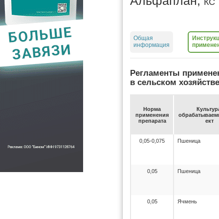
Альфаплан,
КС
Общая
Инструкц
информация
примене
Регламенты примене
в сельском хозяйств
Нор­ма
Куль­ту­р
при­ме­не­ния
об­ра­ба­ты­ва­
пре­па­ра­та
ект
0,05-0,075
Пшеница
0,05
Пшеница
0,05
Ячмень