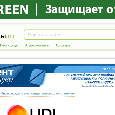
Пестициды
Агрохимикаты
Словарь
:
Инсектициды и акарициды сельскохозяйственные