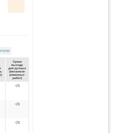
ители
Сро­ки
вы­хо­да
я
для руч­ных
ть
(ме­ха­ни­зи­
к)
ро­ван­ных
ра­бот)
-(3)
-(3)
-(3)