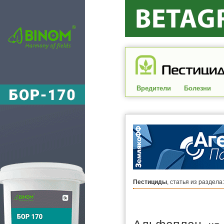
Вредители
Болезни
Пестициды
, статья из раздела