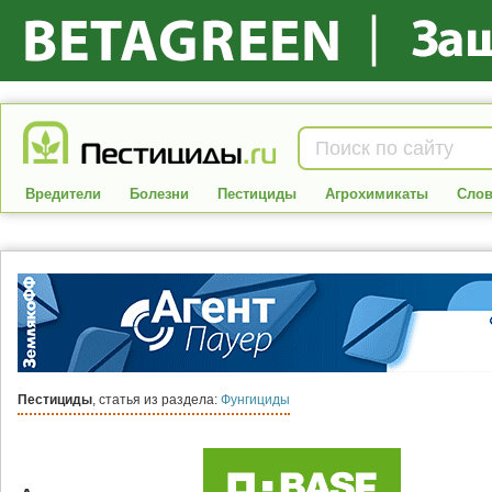
Вредители
Болезни
Пестициды
Агрохимикаты
Слов
Пестициды
, статья из раздела:
Фунгициды