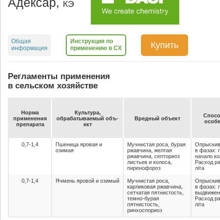
Адексар,
КЭ
Общая
Инструкция по
Купить
информация
применению в СХ
Регламенты применения
в сельском хозяйстве
Нор­ма
Куль­ту­ра,
Спо­со
при­ме­не­ния
об­ра­ба­ты­ва­емый объ­
Вред­ный объ­ект
осо­бе
пре­па­ра­та
ект
0,7-1,4
Пшеница яровая и
Мучнистая роса, бурая
Опрыскив
озимая
ржавчина, желтая
в фазах: 
ржавчина, септориоз
начало к
листьев и колоса,
Расход ра
пиренофороз
л/га
0,7-1,4
Ячмень яровой и озимый
Мучнистая роса,
Опрыскив
карликовая ржавчина,
в фазах: 
сетчатая пятнистость,
выдвижен
темно-бурая
Расход ра
пятнистость,
л/га
ринхоспориоз