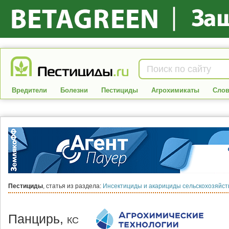
Вредители
Болезни
Пестициды
Агрохимикаты
Слов
Пестициды
, статья из раздела:
Инсектициды и акарициды сельскохозяйс
Панцирь,
КС