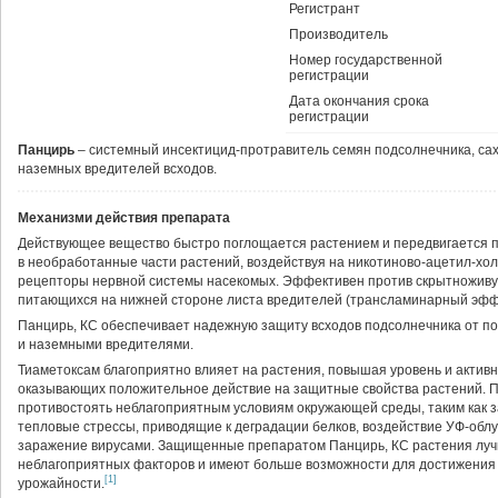
Регистрант
Производитель
Номер государственной
регистрации
Дата окончания срока
регистрации
Панцирь
– системный инсектицид-протравитель семян подсолнечника, сах
наземных вредителей всходов.
Механизми действия препарата
Действующее вещество быстро поглощается растением и передвигается п
в необработанные части растений, воздействуя на никотиново-ацетил-хо
рецепторы нервной системы насекомых. Эффективен против скрытножив
питающихся на нижней стороне листа вредителей (трансламинарный эфф
Панцирь, КС обеспечивает надежную защиту всходов подсолнечника от п
и наземными вредителями.
Тиаметоксам благоприятно влияет на растения, повышая уровень и актив
оказывающих положительное действие на защитные свойства растений. П
противостоять неблагоприятным условиям окружающей среды, таким как за
тепловые стрессы, приводящие к деградации белков, воздействие УФ-облу
заражение вирусами. Защищенные препаратом Панцирь, КС растения луч
неблагоприятных факторов и имеют больше возможности для достижения 
[1]
урожайности.