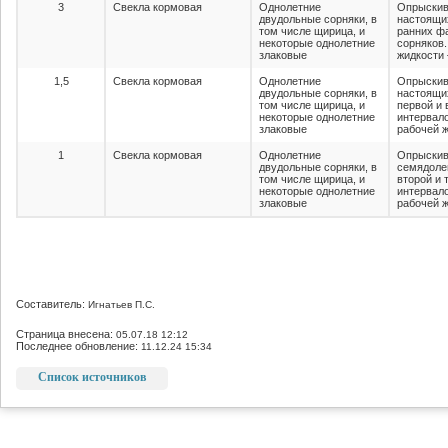
3
Свекла кормовая
Однолетние
Опрыскив
двудольные сорняки, в
настоящи
том числе щирица, и
ранних фа
некоторые однолетние
сорняков.
злаковые
жидкости 
1,5
Свекла кормовая
Однолетние
Опрыскив
двудольные сорняки, в
настоящих
том числе щирица, и
первой и 
некоторые однолетние
интервало
злаковые
рабочей ж
1
Свекла кормовая
Однолетние
Опрыскив
двудольные сорняки, в
семядолей
том числе щирица, и
второй и 
некоторые однолетние
интервало
злаковые
рабочей ж
Составитель:
Игнатьев П.С.
Страница внесена:
05.07.18 12:12
Последнее обновление:
11.12.24 15:34
Список источников