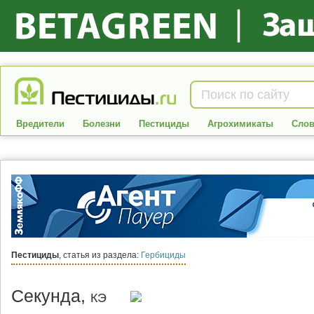
Вредители
Болезни
Пестициды
Агрохимикаты
Слов
Пестициды
, статья из раздела:
Гербициды
Секунда,
КЭ