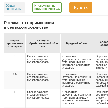
Общая
Инструкция по
Купить
информация
применению в СХ
Регламенты применения
в сельском хозяйстве
Нор­ма
Куль­ту­ра,
Спо­со
при­ме­не­ния
об­ра­ба­ты­ва­емый объ­
Вред­ный объ­ект
осо­бе
пре­па­ра­та
ект
3
Свекла сахарная,
Однолетние
Опрыскив
столовая (кроме
двудольные сорняки, в
настоящи
пучкового товара)
том числе щирица, и
ранних фа
некоторые однолетние
сорняков.
злаковые
жидкости 
1,5
Свекла сахарная,
Однолетние
Опрыскив
столовая (кроме
двудольные сорняки, в
настоящих
пучкового товара)
том числе щирица, и
первой и 
некоторые однолетние
интервало
злаковые
рабочей ж
1
Свекла сахарная,
Однолетние
Опрыскив
столовая (кроме
двудольные сорняки, в
семядолей
пучкового товара)
том числе щирица, и
второй и 
некоторые однолетние
интервало
злаковые
рабочей ж