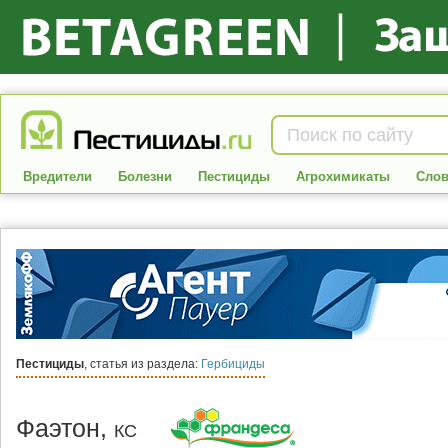
Вредители
Болезни
Пестициды
Агрохимикаты
Слов
Пестициды
, статья из раздела:
Гербициды
Фаэтон,
КС