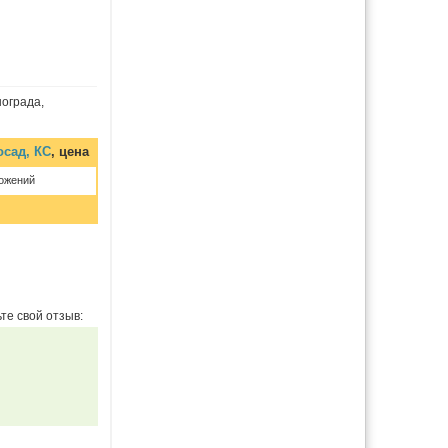
ограда,
осад, КС
, цена
ожений
те свой отзыв: