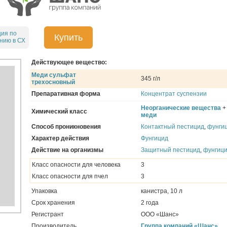
ция по
Купить
нию в СХ
Действующее вещество:
Меди сульфат
345 г/л
трехосновный
Препаративная форма
Концентрат суспензии
Неорганические вещества
Химический класс
меди
Способ проникновения
Контактный пестицид
,
фунги
Характер действия
Фунгицид
Действие на организмы
Защитный пестицид
,
фунгиц
Класс опасности для человека
3
Класс опасности для пчел
3
Упаковка
канистра, 10 л
Срок хранения
2 года
Регистрант
ООО «Шанс»
Производитель
Группа компаний «Шанс»