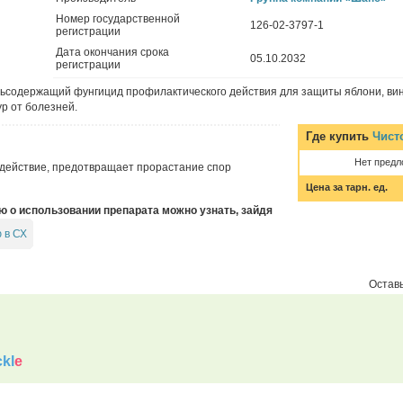
Номер государственной
126-02-3797-1
регистрации
Дата окончания срока
05.10.2032
регистрации
дьсодержащий фунгицид профилактического действия для защиты яблони, вин
ур от болезней.
Где купить
Чист
Нет предл
действие, предотвращает прорастание спор
Цена за тарн. ед.
о использовании препарата можно узнать, зайдя
 в СХ
Оставь
kl
e