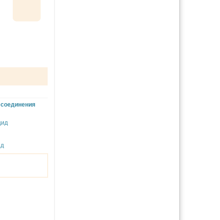
+
соединения
цид
ид