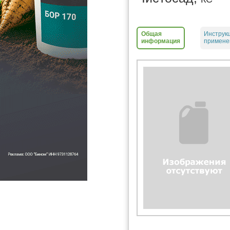
Общая
Инструк
информация
примене