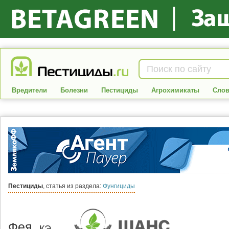
Вредители
Болезни
Пестициды
Агрохимикаты
Слов
Пестициды
, статья из раздела:
Фунгициды
Фея,
КЭ