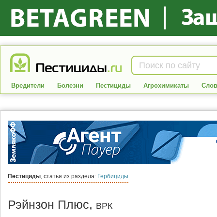
Вредители
Болезни
Пестициды
Агрохимикаты
Слов
Пестициды
, статья из раздела:
Гербициды
Рэйнзон Плюс,
ВРК