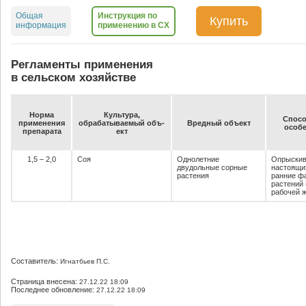
Общая
Инструкция по
Купить
информация
применению в СХ
Регламенты применения
в сельском хозяйстве
Нор­ма
Куль­ту­ра,
Спо­со
при­ме­не­ния
об­ра­ба­ты­ва­емый объ­
Вред­ный объ­ект
осо­бе
пре­па­ра­та
ект
1,5 – 2,0
Соя
Однолетние
Опрыскив
двудольные сорные
настоящи
растения
ранние ф
растений 
рабочей ж
Составитель:
Игнатбьев П.С.
Страница внесена:
27.12.22 18:09
Последнее обновление:
27.12.22 18:09