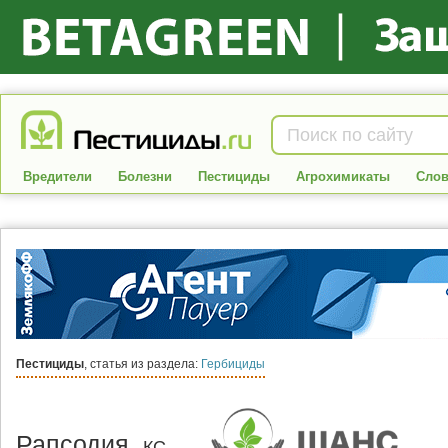
Вредители
Болезни
Пестициды
Агрохимикаты
Слов
Пестициды
, статья из раздела:
Гербициды
Рапсодия,
КС