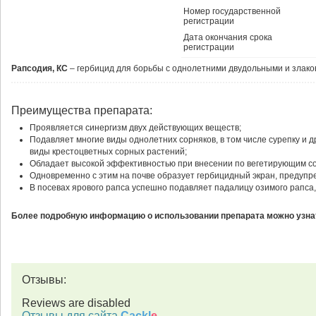
Номер государственной
регистрации
Дата окончания срока
регистрации
Рапсодия, КС
– гербицид для борьбы с однолетними двудольными и злако
Преимущества препарата:
Проявляется синергизм двух действующих веществ;
Подавляет многие виды однолетних сорняков, в том числе сурепку и д
виды крестоцветных сорных растений;
Обладает высокой эффективностью при внесении по вегетирующим с
Одновременно с этим на почве образует гербицидный экран, предуп
В посевах ярового рапса успешно подавляет падалицу озимого рапса,
Более подробную информацию о использовании препарата можно узнат
Отзывы:
Reviews are disabled
Отзывы для сайта
Cackl
e