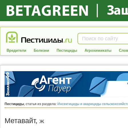
Вредители
Болезни
Пестициды
Агрохимикаты
Слов
Пестициды
, статья из раздела:
Инсектициды и акарициды сельскохозяйс
Метавайт,
Ж