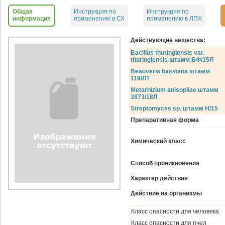
Общая
Инструкция по
Инструкция по
информация
применению в СХ
применению в ЛПХ
Действующие вещества:
Bacillus thuringiensis var.
thuringiensis штамм БФ/15Л
Beauveria bassiana штамм
119/ЛТ
Metarhizium anisopliae штамм
3873/18Л
Streptomyces sp. штамм H/15
Препаративная форма
Химический класс
Способ проникновения
Характер действия
Действие на организмы
Класс опасности для человека
Класс опасности для пчел