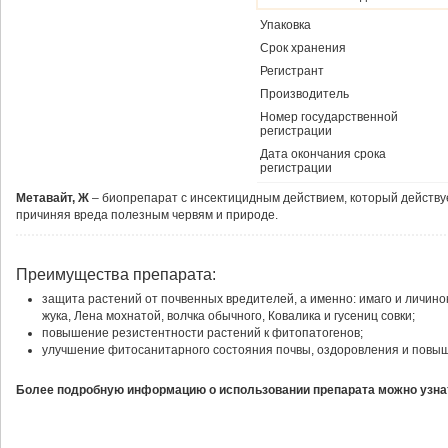
Упаковка
Срок хранения
Регистрант
Производитель
Номер государственной
регистрации
Дата окончания срока
регистрации
Метавайт, Ж
– биопрепарат с инсектицидным действием, который действуе
причиняя вреда полезным червям и природе.
Преимущества препарата:
защита растений от почвенных вредителей, а именно: имаго и личино
жука, Лена мохнатой, волчка обычного, Ковалика и гусениц совки;
повышение резистентности растений к фитопатогенов;
улучшение фитосанитарного состояния почвы, оздоровления и повы
Более подробную информацию о использовании препарата можно узнат