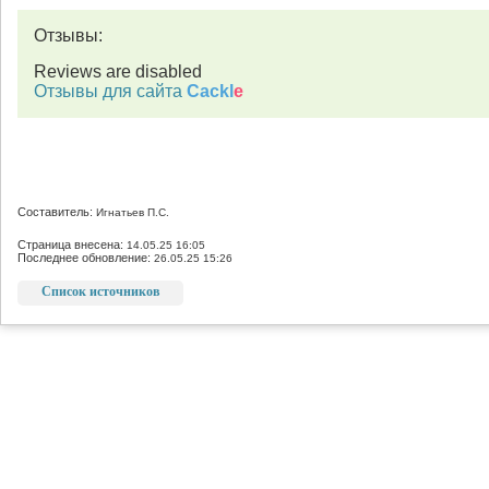
Отзывы:
Reviews are disabled
Отзывы для сайта
Cackl
e
Составитель:
Игнатьев П.С.
Страница внесена:
14.05.25 16:05
Последнее обновление:
26.05.25 15:26
Список источников