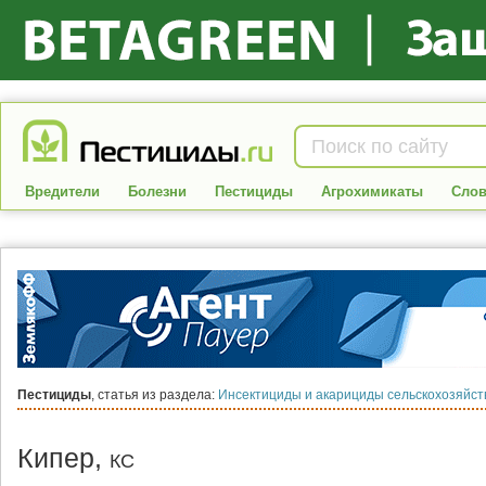
Вредители
Болезни
Пестициды
Агрохимикаты
Слов
Пестициды
, статья из раздела:
Инсектициды и акарициды сельскохозяйс
Кипер,
КС