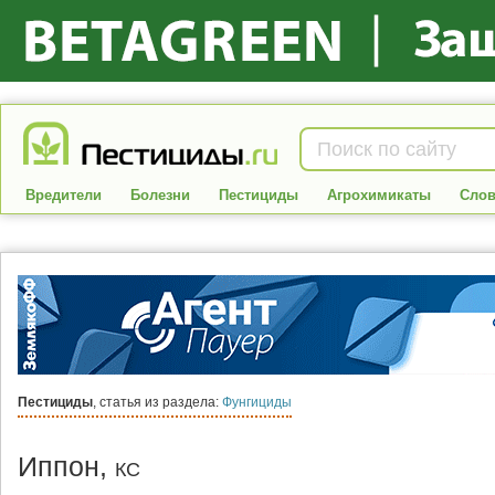
Вредители
Болезни
Пестициды
Агрохимикаты
Слов
Пестициды
, статья из раздела:
Фунгициды
Иппон,
КС