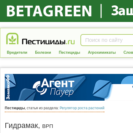
Вредители
Болезни
Пестициды
Агрохимикаты
Слов
Пестициды
, статья из раздела:
Регулятор роста растений
Гидрамак,
ВРП