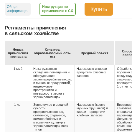
Общая
Инструкция по
Купить
информация
применению в СХ
Регламенты применения
в сельском хозяйстве
Нор­ма
Куль­ту­ра,
Спо­со
при­ме­не­ния
об­ра­ба­ты­ва­емый объ­
Вред­ный объ­ект
осо­бе
пре­па­ра­та
ект
1 г/м2
Незагруженные
Насекомые и клещи -
Обработк
складские помещения и
вредители хлебных
порошка 
оборудование
запасов
воздуходу
зерноперерабатывающих
загрузка 
и пищевых предприятий,
препарата
надзерновое
1 сутки п
пространство и
поверхность зерна в
зернохранилищах
1 кг/т
Зерно сухое и средней
Насекомые (кроме
Введение
сухости
мучных хрущаков) и
самотека
продовольственное,
клещи – вредители
специаль
семенное, фуражное,
хлебных запасов
перемеще
семена бобовых и
Допуск лю
масличных культур в
обработки
зернохранилищах всех
семян на
типов
фуражные