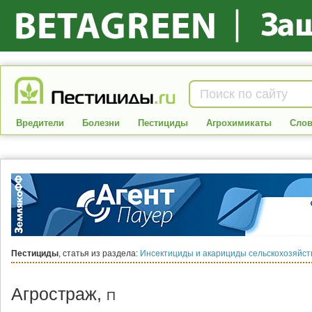
Вредители
Болезни
Пестициды
Агрохимикаты
Слов
Пестициды
, статья из раздела:
Инсектициды и акарициды сельскохозяйс
Агростраж,
П