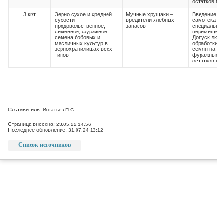
остатков
3 кг/т
Зерно сухое и средней
Мучные хрущаки –
Введение
сухости
вредители хлебных
самотека
продовольственное,
запасов
специаль
семенное, фуражное,
перемеще
семена бобовых и
Допуск лю
масличных культур в
обработки
зернохранилищах всех
семян на
типов
фуражные
остатков
Составитель:
Игнатьев П.С.
Страница внесена:
23.05.22 14:56
Последнее обновление:
31.07.24 13:12
Список источников