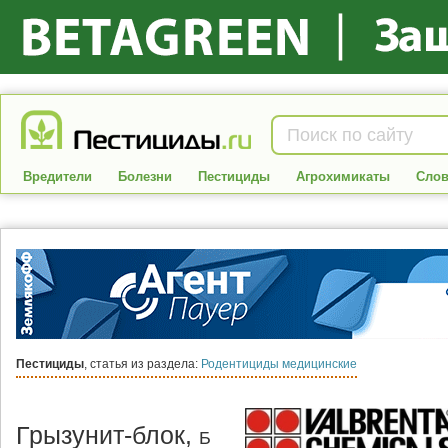
Вредители
Болезни
Пестициды
Агрохимикаты
Слов
Пестициды
, статья из раздела:
Родентициды медицинские
Грызунит-блок,
Б