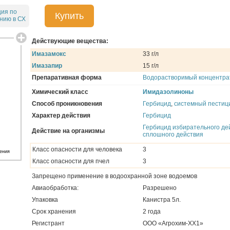
ция по
Купить
нию в СХ
Действующие вещества:
Имазамокс
33 г/л
Имазапир
15 г/л
Препаративная форма
Водорастворимый концентра
Химический класс
Имидазолиноны
Способ проникновения
Гербицид
,
системный пестиц
Характер действия
Гербицид
Гербицид избирательного де
Действие на организмы
сплошного действия
Класс опасности для человека
3
ения
Класс опасности для пчел
3
Запрещено применение в водоохранной зоне водоемов
Авиаобработка:
Разрешено
Упаковка
Канистра 5л.
Срок хранения
2 года
Регистрант
ООО «Агрохим-ХХ1»