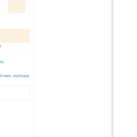
т
ид
йствия
,
гербицид