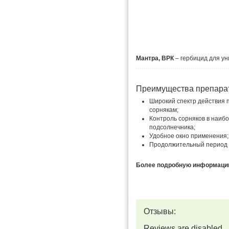
Мантра, ВРК
– гербицид для ун
Преимущества препара
Широкий спектр действия 
сорнякам;
Контроль сорняков в наиб
подсолнечника;
Удобное окно применения;
Продолжительный период 
Более подробную информацию 
Отзывы:
Reviews are disabled