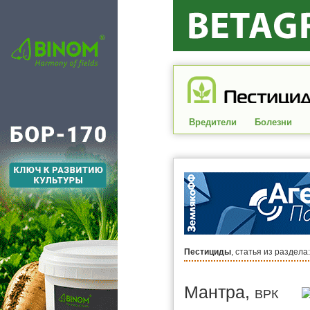
Вредители
Болезни
Пестициды
, статья из раздела
Мантра,
ВРК