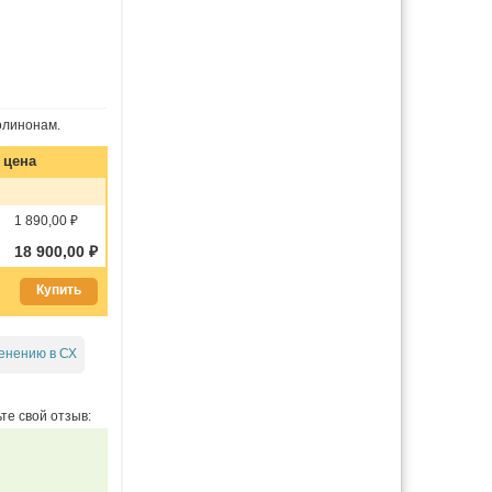
олинонам.
, цена
1 890,00 ₽
18 900,00 ₽
Купить
енению в СХ
те свой отзыв: