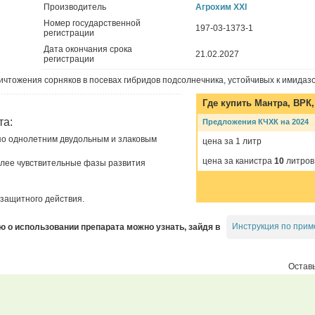
Производитель
Агрохим XXI
Номер государственной
197-03-1373-1
регистрации
Дата окончания срока
21.02.2027
регистрации
ичтожения сорняков в посевах гибридов подсолнечника, устойчивых к имидаз
Где купить
Мантра, ВРК
та:
Предложения КЧХК на 2024
по однолетним двудольным и злаковым
цена за 1 литр
цена за канистра
10
литров
олее чувствительные фазы развития
защитного действия.
Инструкция по прим
о использовании препарата можно узнать, зайдя в
Оставь