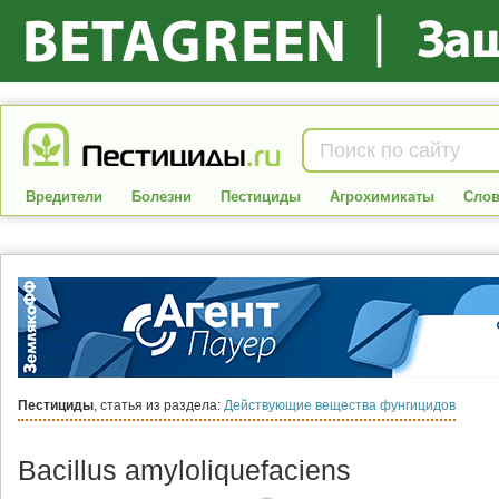
Вредители
Болезни
Пестициды
Агрохимикаты
Слов
Пестициды
, статья из раздела:
Действующие вещества фунгицидов
Bacillus amyloliquefaciens