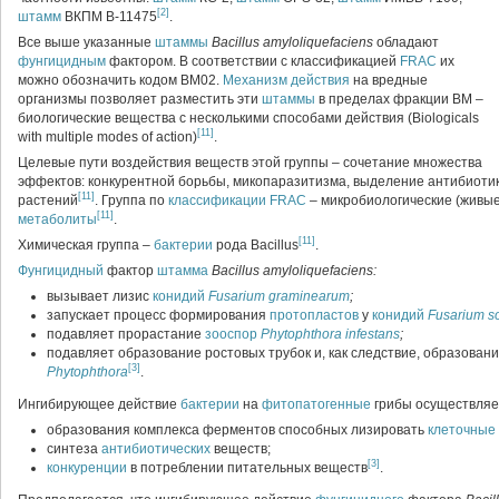
[2]
штамм
ВКПМ В-11475
.
Все выше указанные
штаммы
Bacillus amyloliquefaciens
обладают
фунгицидным
фактором. В соответствии с классификацией
FRAC
их
можно обозначить кодом ВМ02.
Механизм действия
на вредные
организмы позволяет разместить эти
штаммы
в пределах фракции ВМ –
биологические вещества с несколькими способами действия (Biologicals
[11]
with multiple modes of action)
.
Целевые пути воздействия веществ этой группы – сочетание множества
эффектов: конкурентной борьбы, микопаразитизма, выделение антибиоти
[11]
растений
. Группа по
классификации
FRAC
– микробиологические (живые
[11]
метаболиты
.
[11]
Химическая группа –
бактерии
рода Bacillus
.
Фунгицидный
фактор
штамма
Bacillus amyloliquefaciens:
вызывает лизис
конидий
Fusarium graminearum
;
запускает процесс формирования
протопластов
у
конидий
Fusarium so
подавляет прорастание
зооспор
Phytophthora infestans
;
подавляет образование ростовых трубок и, как следствие, образован
[3]
Phytophthora
.
Ингибирующее действие
бактерии
на
фитопатогенные
грибы осуществляе
образования комплекса ферментов способных лизировать
клеточные 
синтеза
антибиотических
веществ;
[3]
конкуренции
в потреблении питательных веществ
.