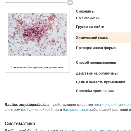
Синонимы
По английски
Группа на сайте
Химический класс
Препаративная форма
Способ проникновения
Нажмите на фотографию для увеличения
Действие на организмы
Цель и область применения
Способы применения
Bacillus amyloliquefaciens –
действующее вещество
пестицидов
(
фунгици
спектром
возбудителей
грибных и
бактериальных
заболеваний растений р
Систематика
Bacillus amyloliquefaciens
согласно
фенотипической систематике
относят к