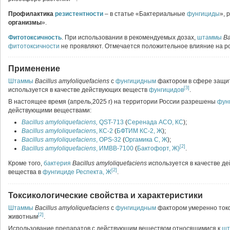
Профилактика
резистентности
– в статье «Бактериальные
фунгициды
»,
организмы
».
Фитотоксичность
. При использовании в рекомендуемых дозах,
штаммы
Ba
фитотоксичности
не проявляют. Отмечается положительное влияние на ро
Применение
Штаммы
Bacillus amyloliquefaciens
с
фунгицидным
фактором в сфере защи
[3]
используется в качестве действующих веществ
фунгицидов
.
В настоящее время (апрель,2025 г) на территории России разрешены
фун
действующими веществами:
Bacillus amyloliquefaciens,
QST-713
(
Серенада АСО, КС
);
Bacillus amyloliquefacien
s, КС-2
(
БФТИМ КС-2, Ж
);
Bacillus amyloliquefaciens
, OPS-32
(
Оргамика С, Ж
);
[2]
Bacillus amyloliquefaciens
, ИМВВ-7100
(
Бактофорт, Ж)
.
Кроме того,
бактерия
Bacillus amyloliquefaciens
используется в качестве д
[2]
вещества в
фунгициде
Респекта, Ж
.
Токсикологические свойства и характеристики
Штаммы
Bacillus amyloliquefaciens
с
фунгицидным
фактором умеренно токс
[2]
животным
.
Использование препаратов с действующим веществом относящимися к
шт