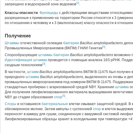
[2]
запрещено в водоохраной зоне водоемов
.
Классы опасности
.
Фунгициды
с действующими веществами относящимис
разрешенные к применению на территории России относятся к 3 (умеренн
по отношению к человеку и к 3 (малоопасные) классу опасности в отношен
Получение
Штаммы
отечественной селекции
бактерии
Bacillus amyloliquefaciens
депон
[5]
Промышленных Микроорганизмов (ВКПМ) ГНИИ Генетик
.
Спорообразующие
штаммы
бактерии
Bacillus amyloliquefaciens
возможно п
Идентификация
штамма
проводится с помощью анализа 16S рРНК. Подд
[3]
сходным технологиям
.
В частности,
штамм
Bacillus amyloliquef
aciens ВКПМ В-11475 был получен в
природного
штамма
Bacillus amyloliquefaciens
, выделенного из почвы и де
промышленных микроорганизмов под номером ВКПМ В-11475. Поддержан
стандартных пробирках с агаризованной средой NBY. Хранение
штамма
ос
Для получения лиофилизированного материала выращивание вегетативной
[5]
NBY до стадии образования
спор
.
Споры
и оставшиеся
бактериальные
клетки смывают защитной средой. В 
обезжиренное молоко. Затем ампулы с суспензией
спор
и клеток выдержив
переносят в камеру для сушки, соединенную с вакуумной системой лиофил
Лиофилизированные образцы хранят в холодильнике при температуре +4