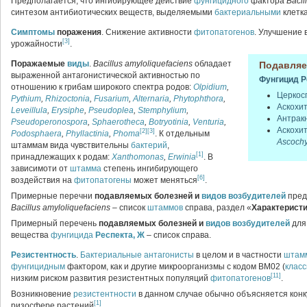
Предполагается, что ингибирующее действие
фунгицидного
фактора
Bacil
синтезом антибиотических веществ, выделяемыми
бактериальными
клетк
Симптомы
поражения
. Снижение активности
фитопатогенов
. Улучшение
[3]
урожайности
.
Поражаемые
виды
.
Bacillus amyloliquefaciens
обладает
Подавляе
выраженной антагонистической активностью по
Фунгицид
Р
отношению к грибам широкого спектра родов:
Olpidium
,
Церкос
Pythium
,
Rhizoctonia
,
Fusarium
,
Alternaria
,
Phytophthora
,
Аскохит
Leveillula
,
Erysiphe
,
Pseudoplea
,
Stemphylium
,
Антрак
Pseudoperonospora
,
Sphaerotheca
,
Botryotinia
,
Venturia
,
Аскохит
[2]
[3]
Podosphaera
,
Phyllactinia
,
Phoma
. К отдельным
Ascochy
штаммам вида чувствительны
бактерий
,
[1]
принадлежащих к родам:
Xanthomonas
,
Erwinia
. В
зависимоти от
штамма
степень ингибирующего
[6]
воздействия на
фитопатогены
может меняться
.
Примерные перечни
подавляемых болезней и
видов
возбудителей
пред
Bacillus amyloliquefaciens
– список
штаммов
справа, раздел «
Характерист
Примерный перечень
подавляемых болезней и
видов
возбудителей
дл
вещества
фунгицида
Респекта, Ж
– список справа.
Резистентность
.
Бактериальные
антагонисты
в целом и в частности
штам
фунгицидным
фактором, как и другие микроорганизмы с кодом BM02 (
клас
[11]
низким риском развития резистентных популяций
фитопатогенов
.
Возникновение
резистентности
в данном случае обычно объясняется кон
[1]
ризосфере растений
.