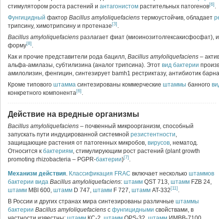
[6]
стимулятором роста растений и
антагонистом
растительных патогенов
.
Фунгицидный
фактор
Bacillus amyloliquefaciens
термоустойчив, обладает
р
[3]
трипсину, химотрипсину и протеназе
.
Bacillus amyloliquefaciens
разлагает фиат (миоинозитолгексакисфосфат), 
[8]
форму
.
Как и прочие представители рода бацилл,
Bacillus amyloliquefaciens
– акт
альфа-амилазы, субтилизина (аналог трипсина). Этот
вид
бактерии
произв
амилолизин, фенгицин, синтезирует bamh1 рестриктазу, антибиотик барн
Кроме типового
штамма
синтезированы коммерческие
штаммы
банного
ви
[6]
конкретного компонента
.
Действие на вредные организмы
Bacillus amyloliquefaciens
– почвенный микроорганизм, способный
запускать пути индуцированной системной
резистентности
,
защищающие растения от патогенных микробов,
вирусов
, нематод.
Относится к
бактериям
, стимулирующим рост растений (plant growth
[7]
promoting rhizobacteria – PGPR-
бактерии
)
.
Механизм действия
.
Классификация
FRAC
включает несколько
штаммов
бактерии
вида
Bacillus amyloliquefaciens
:
штамм
QST 713,
штамм
FZB 24,
[11]
штамм
MBI 600,
штамм
D 747,
штамм
F 727,
штамм
AT-332
.
В России и других странах мира синтезированы различные
штаммы
бактерии
Bacillus amyloliquefaciens
с
фунгицидными
свойствами, в
частности известны:
штамм
КС-2,
штамм
OPS-32,
штамм
ИМВВ-7100,