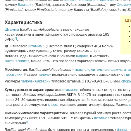
домену
Бактерии
(
Bacteria
), царство Эубактерии (
Eubacteria
), типу
Фирмик
(
Firmicutes
), классу
Firmibacteria,
порядку Бациллы
(Bacillales)
, семейству
Ba
Шт
Характеристика
Штаммы
Bacillus amyloliquefaciens
имеют сходные
характеристики и идентифицируются с помощью анализа 16S
[3]
рРНК
.
ДНК типового
штамма
F (Fukomoto strain F) содержит 46,4 моль%
нуклеотидных пар гуанин-цитозин, размер генома – 3,96
мегабаз. Идентичность генома с близкими
видами
, в частности
Bacillus subtilis
, менее 25%. Это позволяет характеризовать
Bacillus amylol
Морфология
.
Bacillus amyloliquefaciens
–
грамположительная
,
факультати
перитрихи
. Размер
палочек
незначительно варьирует в зависимости от
шт
Размеры
палочек
бактерий
типового штамма (F) 0,7–0,9х1,8–3,0 мкм,
спор
Культуральные характеристики
штаммов
в общих чертах сходны, но мог
частности,
Bacillus amyloliquefaciens
ВКПМ В-11475 на агаризованных сред
через 24–30 часов культивирования образуются белые матовые колонии д
часа роста формируются
споры
, имеющие эллиптическую форму. Размер
Физико-химические характеристики
. Температурный оптимум роста сост
температурах ниже 15°C и выше 50°C. У конкретных
штаммов
температурн
[8]
значительно
.
Bacillus amyloliquefaciens
был выделен из почвы и промышленных
фермен