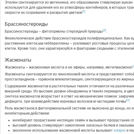
Этилен синтезируется из метионина, его образование стимулирую ауксин и
используется для удаления его из атмосферы контейнеров, в которых тр
[2]
скорости их созревания и раскрытия цветков
.
Брассиностероиды
[2]
Брассиностероиды – фитогормоны стероидной природы
.
Физиологическое действие брассиностероидов полифункционально. Как а
растяжение клеток,как гиббереллины – усиливают ростовые процессы цел
клеток. Кроме того, они характеризуйся и факторами сходными с этиленом
Жасмонаты
[
Жасмонаты – жасмоновая кислота и ее эфиры, например, метилжасмонат
Жасмонаты синтезируются из линоленовой кислоты и представляют собо
простагландинов – гормонов млекопитающих, синтезирующихся из жирных
Содержание жасмонатов в растительных тканях отличаются на различных 
внешней среды. Их высокие уровни обнаружены в тканях перикарпа, в цвет
синтеза жасмонатов возрастает в ответ на механические помехи: закручив
[2]
дефиците, при взаимодействии корневых волосков м частицами почвы
.
Роль жасмотанов в фитогормональной системе не выяснена до конца, но 
ингибиторным действием:
ингибируют прорастание неспящих семян и вызывают прорастание с
высокий уровень стимулирует накопление запасных белков и оказыва
экзогенное использование жасмоновой кислоты вызывает
хлороз
и по