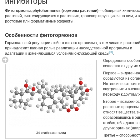
ингибиторы
Фитогормоны, phytohormones (гормоны растений)
– обширный химически
растений, синтезирующихся в растениях, транспортирующихся по ним, и 
ростовые или формативные эффекты.
Особенности фитогормонов
Гормональной регуляции любого живого организма, в том числе и растений
принадлежит важная роль в реализации наследственной программы и
[3]
адаптации к изменяющимся условиям окружающей среды
.
Определены особен
вещества от других
Первое – эндогенно
образуются из орган
Интенсивность синт
внутренних и внешн
переходу к другому
Второе – возможнос
ростовые процессы 
относят вещества э
образовавшись в од
стебля, обладают с
других органах (нап
24-эпибрассинолид
Третье – способнос