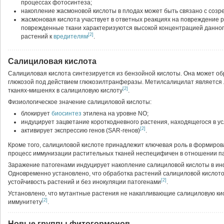
процессах фотосинтеза;
накопление жасмоновой кислоты в плодах может быть связано с созр
жасмоновая кислота участвует в ответных реакциях на повреждение 
поврежденные ткани характеризуются высокой концентрацией данног
[2]
растений к
вредителям
.
Салициловая кислота
Салициловая кислота синтезируется из бензойной кислоты. Она может об
глюкозой под действием глюкозилтранферазы. Метилсалицилат является 
[2]
тканях-мишенях в салициловую кислоту
.
Физиологическое значение салициловой кислоты:
блокирует
биосинтез
этилена на уровне NO;
индуцирует зацветание короткодневного растения, находящегося в ус
[2]
активирует экспрессию генов (SAR-генов)
.
Кроме того, салициловой кислоте принадлежит ключевая роль в формиров
процесс иммунизации растительных тканей неспецифичен в отношении п
Заражение патогенами индуцирует накопление салициловой кислоты в и
Одновременно установлено, что обработка растений салициловой кислото
[2]
устойчивость растений и без инокуляции патогенами
.
Установлено, что мутантные растения не накапливающие салициловую ки
[2]
иммунитету
.
Новые группы фитогормонов