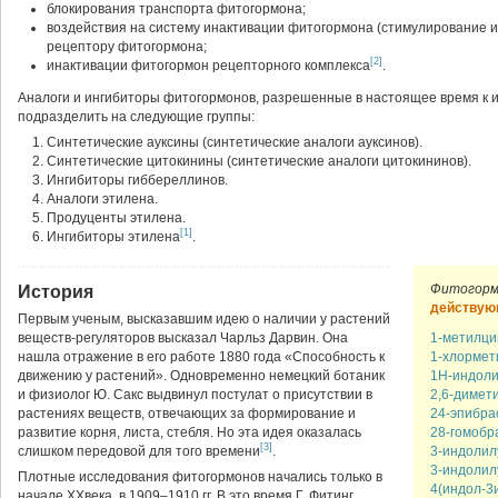
блокирования транспорта фитогормона;
воздействия на систему инактивации фитогормона (стимулирование 
рецептору фитогормона;
[2]
инактивации фитогормон рецепторного комплекса
.
Аналоги и ингибиторы фитогормонов, разрешенные в настоящее время к и
подразделить на следующие группы:
Синтетические ауксины (синтетические аналоги ауксинов).
Синтетические цитокинины (синтетические аналоги цитокининов).
Ингибиторы гиббереллинов.
Аналоги этилена.
Продуценты этилена.
[1]
Ингибиторы этилена
.
Фитогорм
История
действую
Первым ученым, высказавшим идею о наличии у растений
веществ-регуляторов высказал Чарльз Дарвин. Она
1-метилци
нашла отражение в его работе 1880 года «Способность к
1-хлормет
движению у растений». Одновременно немецкий ботаник
1Н-индоли
и физиолог Ю. Сакс выдвинул постулат о присутствии в
2,6-димет
растениях веществ, отвечающих за формирование и
24-эпибра
развитие корня, листа, стебля. Но эта идея оказалась
28-гомобр
[3]
слишком передовой для того времени
.
3-индолил
3-индолил
Плотные исследования фитогормонов начались только в
4(индол-3
начале XXвека, в 1909–1910 гг. В это время Г. Фитинг