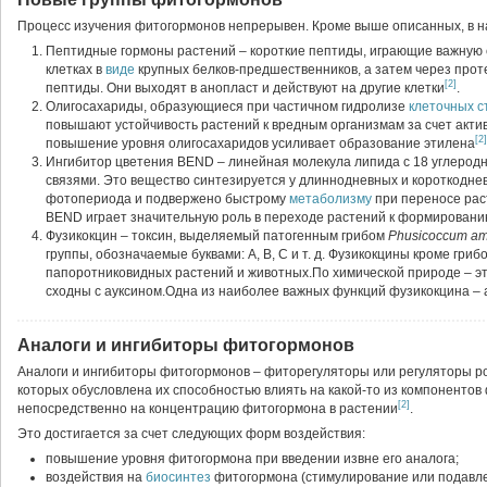
Процесс изучения фитогормонов непрерывен. Кроме выше описанных, в 
Пептидные гормоны растений – короткие пептиды, играющие важную с
клетках в
виде
крупных белков-предшественников, а затем через прот
[2]
пептиды. Они выходят в анопласт и действуют на другие клетки
.
Олигосахариды, образующиеся при частичном гидролизе
клеточных с
повышают устойчивость растений к вредным организмам за счет акти
[2]
повышение уровня олигосахаридов усиливает образование этилена
Ингибитор цветения BEND – линейная молекула липида с 18 углеро
связями. Это вещество синтезируется у длиннодневных и короткодне
фотопериода и подвержено быстрому
метаболизму
при переносе рас
BEND играет значительную роль в переходе растений к формировани
Фузикокцин – токсин, выделяемый патогенным грибом
Phusicoccum am
группы, обозначаемые буквами: А, В, С и т. д. Фузикокцины кроме гриб
папоротниковидных растений и животных.По химической природе – эт
сходны с ауксином.Одна из наиболее важных функций фузикокцина – 
Аналоги и ингибиторы фитогормонов
Аналоги и ингибиторы фитогормонов – фиторегуляторы или регуляторы ро
которых обусловлена их способностью влиять на какой-то из компоненто
[2]
непосредственно на концентрацию фитогормона в растении
.
Это достигается за счет следующих форм воздействия:
повышение уровня фитогормона при введении извне его аналога;
воздействия на
биосинтез
фитогормона (стимулирование или подавле