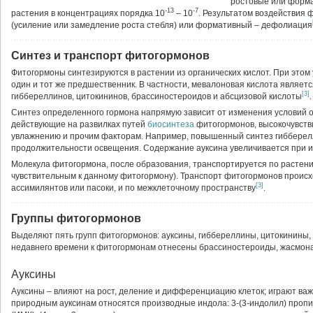
ростовые или форм
-13
-7
растения в концентрациях порядка 10
– 10
. Результатом воздействия
(усиление или замедление роста стебля) или формативный – дефолиация
Синтез и транспорт фитогормонов
Фитогормоны синтезируются в растении из органических кислот. При этом
один и тот же предшественник. В частности, мевалоновая кислота являет
[3]
гиббереллинов, цитокининов, брассиностероидов и абсцизовой кислоты
.
Синтез определенного гормона напрямую зависит от изменения условий
действующие на развилках путей
биосинтеза
фитогормонов, высокочувств
увлажнению и прочим факторам. Например, повышенный синтез гибберел
продолжительности освещения. Содержание ауксина увеличивается при 
Молекула фитогормона, после образования, транспортируется по растени
чувствительным к данному фитогормону). Транспорт фитогормонов происх
[3]
ассимилянтов или пасоки, и по межклеточному пространству
.
Группы фитогормонов
Выделяют пять групп фитогормонов: ауксины, гиббереллины, цитокинины, а
недавнего времени к фитогормонам отнесены брассиностероиды, жасмона
Ауксины
Ауксины – влияют на рост, деление и дифференциацию клеток; играют важ
природным ауксинам относятся производные индола: 3-(3-индолил) пропио