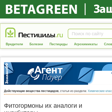
Вредители
Болезни
Пестициды
Агрохимикаты
Слов
Действующие вещества пестицидов
, статья из раздела:
Химические клас
Фитогормоны их аналоги и