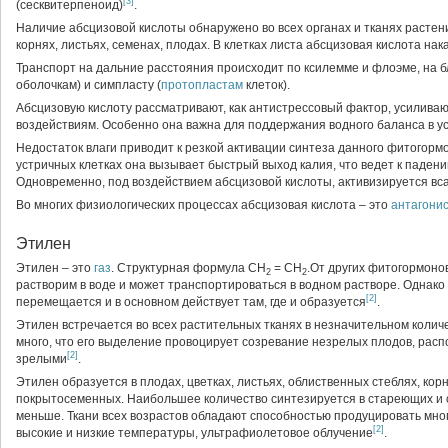
[3]
(сесквитерпеноид)
.
Наличие абсцизовой кислоты обнаружено во всех органах и тканях растени
корнях, листьях, семенах, плодах. В клетках листа абсцизовая кислота на
Транспорт на дальние расстояния происходит по ксилемме и флоэме, на 
оболочкам) и симпласту (
протопластам
клеток).
Абсцизовую кислоту рассматривают, как антистрессовый фактор, усилив
воздействиям. Особенно она важна для поддержания водного баланса в у
Недостаток влаги приводит к резкой активации синтеза данного фитогормо
устричных клетках она вызывает быстрый выход калия, что ведет к падени
Одновременно, под воздействием абсцизовой кислоты, активизируется в
Во многих физиологических процессах абсцизовая кислота – это
антагони
Этилен
Этилен – это
газ
. Структурная формула СН
= СН
.От других фитогормонов
2
2
растворим в воде и может транспортироваться в водном растворе. Однако
[2]
перемещается и в основном действует там, где и образуется
.
Этилен встречается во всех растительных тканях в незначительном количе
много, что его выделение провоцирует созревание незрелых плодов, рас
[2]
зрелыми
.
Этилен образуется в плодах, цветках, листьях, облиственных стеблях, кор
покрытосеменных. Наибольшее количество синтезируется в стареющих и с
меньше. Ткани всех возрастов обладают способностью продуцировать мног
[2]
высокие и низкие температуры, ультрафиолетовое облучение
.