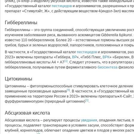
(ИМК), (4-хлор-3-индолил) уксусная кислота; известен также неиндольный
«Государственный каталог
пестицидов
и агрохимикатов, разрешенных к п
препарат «Стимулэйт, Ж», с действующим веществом 4(индол-3ил) масля
Гиббереллины
Гиббереллины – это группа соединений, способствующая увеличению рост
изучением заболевания риса, вызванного аскомицетом
Gibberella fujikuroi
.
известно 110 гиббереллинов. Более 20 – естественные гормоны высших р
грибов, бурых и зеленых водорослей, папоротников, голосеменных и пок
В частности, в «Государственный каталог
пестицидов
и агрохимикатов, ра
2023» включены препараты «Гиббера,
ВР
», «Гибб Плюс,
ВРК
» «Берелин, 
[1]
гиббереллиновые кислоты А4 + А7
.
Следует уточнить, что в регуляторах
гиббереллинов, получаемые путем ферментативного
биосинтеза
физиолог
Цитокинины
Цитокинины – фитогормоныспособные стимулировать клеточное деление 
[5]
замещенные производные аденина
.
В частности, в «Государственный к
применению на территории России в 2023» включены препараты
«
Х-Сайт,
[1]
фурфуриламинопурин (природный цитокинин)
.
Абсцизовая кислота
Абсцизовая кислота – регулирует процессы
увядания
, опадения листьев, 
процессы, подавляет транспирацию в условиях засухи, способствует фор
клубней, корнеплодов, облегчает опадение цветков и плодов у многих рас