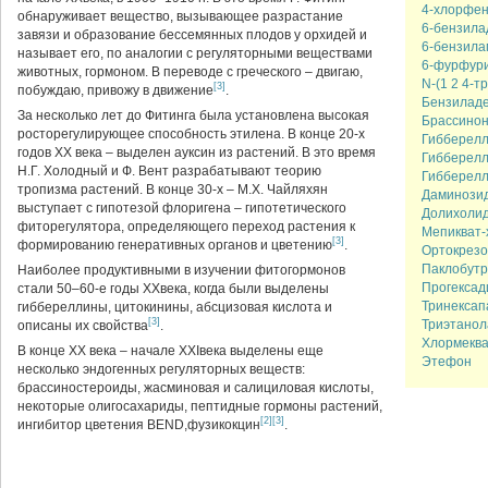
4-хлорфен
обнаруживает вещество, вызывающее разрастание
6-бензила
завязи и образование бессемянных плодов у орхидей и
6-бензила
называет его, по аналогии с регуляторными веществами
6-фурфур
животных, гормоном. В переводе с греческого – двигаю,
N-(1 2 4-
[3]
побуждаю, привожу в движение
.
Бензилад
За несколько лет до Фитинга была установлена высокая
Брассино
росторегулирующее способность этилена. В конце 20-х
Гибберелл
годов XX века – выделен ауксин из растений. В это время
Гибберелл
Н.Г. Холодный и Ф. Вент разрабатывают теорию
Гибберелл
тропизма растений. В конце 30-х – М.Х. Чайляхян
Даминози
выступает с гипотезой флоригена – гипотетического
Долихоли
фиторегулятора, определяющего переход растения к
Мепикват-
[3]
формированию генеративных органов и цветению
.
Ортокрезо
Паклобутр
Наиболее продуктивными в изучении фитогормонов
Прогексад
стали 50–60-е годы XXвека, когда были выделены
Тринексап
гиббереллины, цитокинины, абсцизовая кислота и
[3]
Триэтанол
описаны их свойства
.
Хлормекв
В конце XX века – начале XXIвека выделены еще
Этефон
несколько эндогенных регуляторных веществ:
брассиностероиды, жасминовая и салициловая кислоты,
некоторые олигосахариды, пептидные гормоны растений,
[2]
[3]
ингибитор цветения BEND,фузикокцин
.