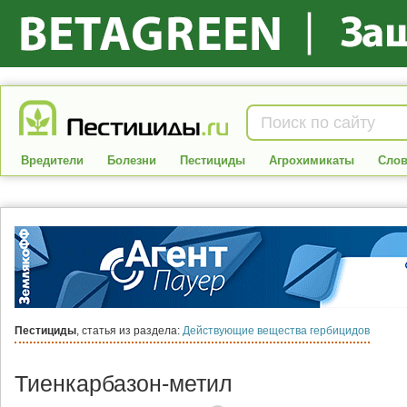
Вредители
Болезни
Пестициды
Агрохимикаты
Слов
Пестициды
, статья из раздела:
Действующие вещества гербицидов
Тиенкарбазон-метил