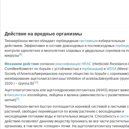
Действие на вредные организмы
Тиенкарбазон-метил обладает гербицидным
системным
избирательным
действием. Эффективен в составе довсходовых и послевсходовых
гербици
контроля однолетних и многолетних злаковых и двудольных сорняков на п
[6]
кукурузы
.
Механизм действия
согласно
классификации
HRAC
(Herbicide Resistance 
Comittee/Комитет по борьбе с устойчивостью к
гербицидам
) и
WSSA
(Weed 
Society of America/Американское научное общество по борьбе с сорняками)
ингибирование ацетолактатсинтазы/ inhibition of acetolactatesynthase (групп
[10]
2020 г – группа B)
.
Ацетолактатсинтаза или ацетогидроксикислотсинтаза (AHAS) играет важн
в
биосинтезе
изолейцина, лейцина и валина (аминокислоты с разветвлен
[3]
цепью)
.
Тиенкарбазон-метил быстро поглощается корневой системой и листьями 
растений, свободно перемещается по всему растению с восходящими и
нисходящими потоками воды и питательных веществ. Способность к
сист
действию позволяет данному веществу проникать во все части растительн
организма, в том числе «спящие» почки. На ацетолактатсинтазу тиенкарб