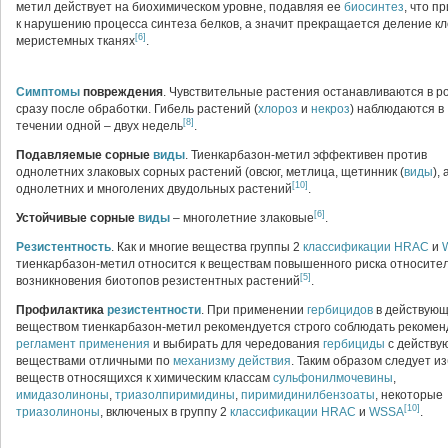
метил действует на биохимическом уровне, подавляя ее
биосинтез
, что п
к нарушению процесса синтеза белков, а значит прекращается деление кл
[6]
меристемных тканях
.
Симптомы
повреждения
. Чувствительные растения останавливаются в р
сразу после обработки. Гибель растений (
хлороз
и
некроз
) наблюдаются в
[8]
течении одной – двух недель
.
Подавляемые сорные
виды
. Тиенкарбазон-метил эффективен против
однолетних злаковых сорных растений (овсюг, метлица, щетинник (
виды
),
[10]
однолетних и многолених двудольных растений
.
[6]
Устойчивые сорные
виды
–
многолетние злаковые
.
Резистентность
. Как и многие вещества группы 2
классификации
HRAC
и
тиенкарбазон-метил относится к веществам повышенного риска относите
[5]
возникновения биотопов резистентных растений
.
Профилактика
резистентности
. При применении
гербицидов
в действую
веществом тиенкарбазон-метил рекомендуется строго соблюдать рекоме
регламент применения
и выбирать для чередования
гербициды
с действу
веществами отличными по
механизму действия
. Таким образом следует из
веществ относящихся к химическим классам
сульфонилмочевины
,
имидазолиноны
,
триазолпиримидины
,
пиримидинилбензоаты
, некоторые
[10]
триазолиноны
, включеных в группу 2
классификации
HRAC
и
WSSA
.