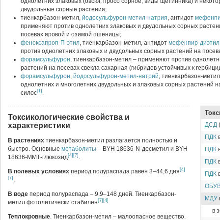
однолетних злаковых (овсюг, просо сорное, виды щетинника) и некот
двудольные сорные растения;
тиенкарбазон-метил,
йодосульфурон-метил-натрия
, антидот
мефенпи
применяют против однолетних злаковых и двудольных сорных растен
посевах яровой и озимой пшеницы;
феноксапроп-П-этил
, тиенкарбазон-метил, антидот
мефенпир-диэтил
против однолетних злаковых и двудольных сорных растений на посев
форамсульфурон
, тиенкарбазон-метил – применяют против однолетн
растений на посевах свекла сахарная (гибридов устойчивых к гербицид
форамсульфурон
,
йодосульфурон-метил-натрий
, тиенкарбазон-метил
однолетних и многолетних двудольных и злаковых сорных растений на
[1]
силос
.
Токс
Токсикологические свойства и
характеристики
ДСД
(
ПДК
в
В растениях
тиенкарбазон-метил разлагается полностью и
быстро. Основные
метаболиты
– BYH 18636-N-десметил и BYH
ПДК
в
[4]
[7]
18636-ММТ-глюкозид
.
ПДК
в
[4]
В полевых условиях
период полураспада равен 3–44,6 дня
ПДК
в
[7]
.
ОБУ
В воде
период полураспада – 9,9–148 дней. Тиенкарбазон-
МДУ
[7]
[4]
метил фотолитически стабилен
.
в 
Теплокровные
. Тиенкарбазон-метил – малоопасное вещество.