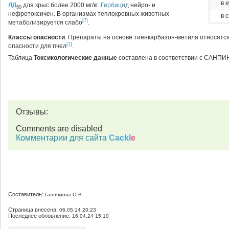
в 
ЛД
для крыс более 2000 мг/кг.
Гербицид
нейро- и
50
нефротоксичен. В организмах теплокровных животных
в 
[7]
метаболизируется слабо
.
Классы опасности
. Препараты на основе тиенкарбазон-метила относятся 
[1]
опасности для пчел
.
Таблица
Токсикологические данные
составлена в соответствии с САНПИН
Отзывы:
Comments are disabled
Комментарии для сайта
Cackl
e
Составитель:
Галлямова О.В.
Страница внесена:
06.05.14 20:23
Последнее обновление:
16.04.24 15:10