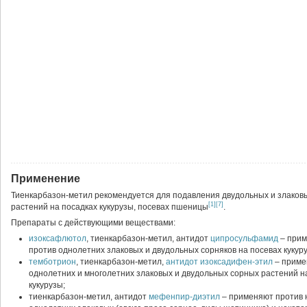
Применение
Тиенкарбазон-метил рекомендуется для подавления двудольных и злаков
[1]
[7]
растений на посадках кукурузы, посевах пшеницы
.
Препараты с действующими веществами:
изоксафлютол
, тиенкарбазон-метил, антидот
ципросульфамид
– при
против однолетних злаковых и двудольных сорняков на посевах кукур
темботрион
, тиенкарбазон-метил,
антидот изоксадифен-этил
– приме
однолетних и многолетних злаковых и двудольных сорных растений н
кукурузы;
тиенкарбазон-метил, антидот
мефенпир-диэтил
– применяют против 