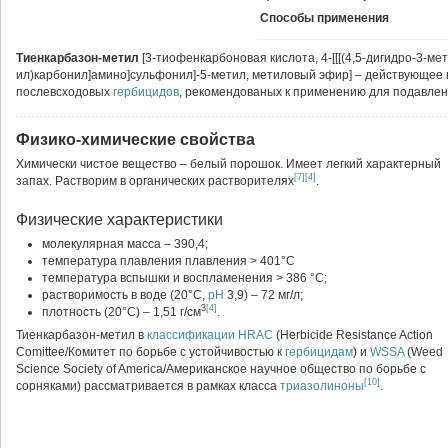
Способы применения
Тиенкарбазон-метил
[3-тиофенкарбоновая кислота, 4-[[[(4,5-дигидро-3-мет
ил)карбонил]амино]сульфонил]-5-метил, метиловый эфир] – действующее
послевсходовых
гербицидов
, рекомендованых к применению для подавлени
Физико-химические свойства
Химически чистое вещество – белый порошок. Имеет легкий характерный
[7]
[4]
запах. Растворим в органических растворителях
.
Физические характеристики
молекулярная масса – 390,4;
температура плавления плавления > 401°С
температура вспышки и воспламенения > 386 °С;
растворимость в воде (20°С,
pH
3,9) – 72 мг/л;
3
[4]
плотность (20°С) – 1,51 г/см
.
Тиенкарбазон-метил в
классификации
HRAC
(Herbicide Resistance Action
Comittee/Комитет по борьбе с устойчивостью к
гербицидам
) и
WSSA
(Weed
Science Society of America/Американское научное общество по борьбе с
[10]
сорняками) рассматривается в рамках класса
триазолиноны
.