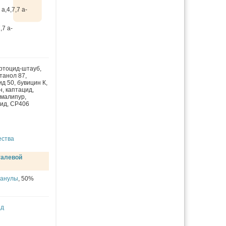
a,4,7,7 a-
,7 a-
ртоцид-штауб
,
танол 87
,
ид 50
,
бувицин К
,
н
,
каптацид
,
малипур
,
цид
,
СР406
ества
талевой
ранулы
, 50%
ид