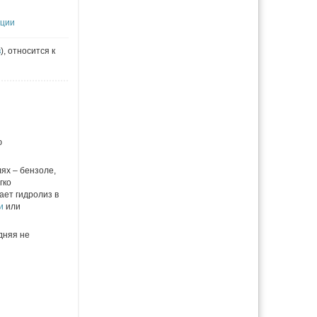
ации
в
), относится к
ю
ях – бензоле,
гко
ает гидролиз в
и
или
дняя не