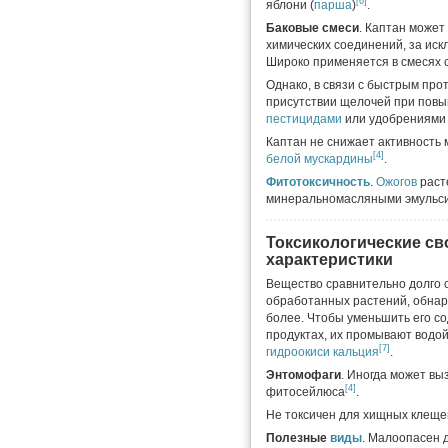
[6]
яблони (
парша
)
.
Баковые смеси
. Каптан может
химических соединений, за ис
Широко применяется в смесях 
Однако, в связи с быстрым про
присутствии щелочей при повы
пестицидами
или удобрениями 
Каптан не снижает активность
[4]
белой мускардины
.
Фитотоксичность
.
Ожогов
раст
минеральномасляными эмульсия
Токсикологические св
характеристики
Вещество сравнительно долго 
обработанных растений, обнар
более. Чтобы уменьшить его с
продуктах, их промывают водо
[7]
гидроокиси кальция
.
Энтомофаги
. Иногда может вы
[4]
фитосейлюса
.
Не токсичен для хищных клеще
Полезные
виды
. Малоопасен д