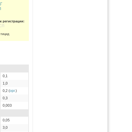
ДГ
П
к регистрации:
 СП
стицид
0,1
1,0
0,2 (
орг.
)
0,3
0,003
0,05
3,0