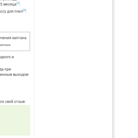
[2]
,5 месяца
.
[5]
ассу для пчел
.
каптана
дного и
да при
твенным выходом
те свой отзыв: