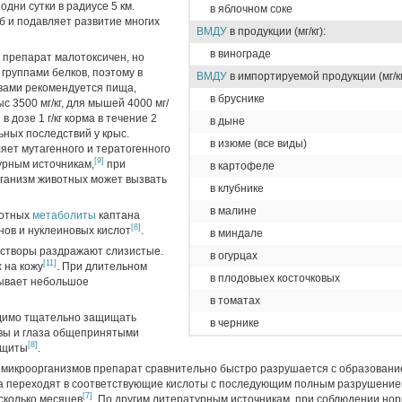
дни сутки в радиусе 5 км.
в яблочном соке
б и подавляет развитие многих
ВМДУ
в продукции (мг/кг):
в винограде
препарат малотоксичен, но
группами белков, поэтому в
ВМДУ
в импортируемой продукции (мг/кг
вами рекомендуется пища,
в бруснике
с 3500 мг/кг, для мышей 4000 мг/
 дозе 1 г/кг корма в течение 2
в дыне
ных последствий у крыс.
в изюме (все виды)
яет мутагенного и тератогенного
[9]
урным источникам,
при
в картофеле
рганизм животных может вызвать
в клубнике
в малине
вотных
метаболиты
каптана
[8]
нов и нуклеиновых кислот
.
в миндале
створы раздражают слизистые.
в огурцах
[11]
 на кожу
. При длительном
в плодовыех косточковых
зывает небольшое
в томатах
одимо тщательно защищать
в чернике
вы и глаза общепринятыми
[8]
ащиты
.
м микроорганизмов препарат сравнительно быстро разрушается с образовани
за переходят в соответствующие кислоты с последующим полным разрушение
[7]
сколько месяцев
. По другим литературным источникам,
при соблюдении нор