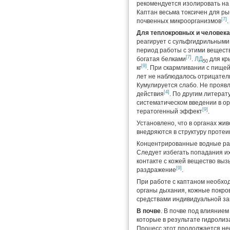
рекомендуется изолировать на о
Каптан весьма токсичен для ры
[7]
почвенных микроорганизмов
.
Для теплокровных и человека
реагирует с сульфгидрильными 
период работы с этими вещест
[7]
богатая белками
.
ЛД
для кры
50
[9]
кг
.
При скармливании с пищей в
лет не наблюдалось отрицатель
Кумулируется слабо. Не проявл
[4]
действия
.
По другим литерат
систематическом введении в о
[9]
тератогенный эффект
.
Установлено, что в органах жи
внедряются в структуру протеи
Концентрированные водные ра
Следует избегать попадания их
контакте с кожей вещество вы
[9]
раздражение
.
При работе с каптаном необх
органы дыхания, кожные покро
средствами индивидуальной з
В почве
. В почве под влияние
которые в результате гидроли
Процесс этот продолжается не