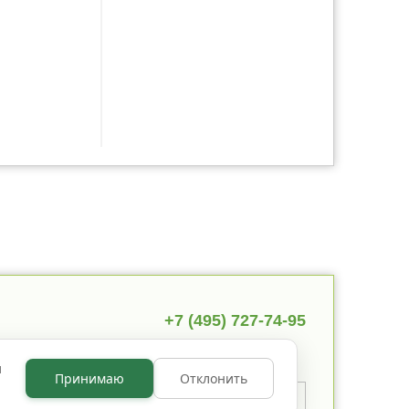
+7 (495) 727-74-95
ы
Принимаю
Отклонить
 указано иное, содержимое
 по лицензии
CC BY NC 3.0
.