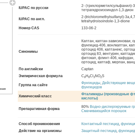
2- (трихлорметилсульфанил)-3 
IUPAC по русски
тетрагидроизоиндол-1,3-дион
2-(trichloromethylsulfanyl)-3a,4,7
IUPAC по англ.
tetrahydroisoindole-1,3-dione
Номер CAS
133-06-2
Каптан
,
каптан-зависиноваи
,
о
фунгицид-406
,
вонлкаптан
,
кап
ортоцид 406
,
каптанекс
,
ортоц
Синонимы
ортоцид 83
,
вентурин
,
каптади
фитокап
,
флинт-406
,
кафудан
,
ортоцид
,
каптаф
,
мерпан
,
ван
По английски
Captan
Эмпирическая формула
С
Н
Cl
NО
S
9
8
3
2
Фунгициды
,
Действующие вещ
Группа на сайте
фунгицидов
ения
Фталимиды (производные ф
Химический класс
кислоты)
80%
Водно-диспергируемые г
Препаративная форма
Смачивающийся порошок
Способ проникновения
Контактный пестицид
,
фунгиц
Действие на организмы
Защитный пестицид
,
фунгицид