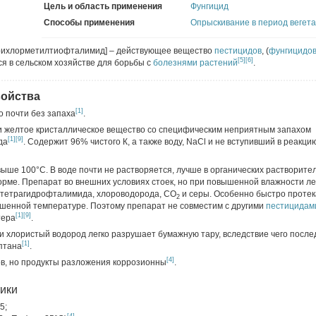
Цель и область применения
Фунгицид
Способы применения
Опрыскивание в период вегет
-трихлорметилтиофталимид] – действующее вещество
пестицидов
, (
фунгицидо
[5]
[6]
ся в сельском хозяйстве для борьбы с
болезнями растений
.
войства
[1]
о почти без запаха
.
ли желтое кристаллическое вещество со специфическим неприятным запахом
[1]
[9]
да
. Содержит 96% чистого К, а также воду, NaCl и не вступивший в реакци
ыше 100°C. В воде почти не растворяется, лучше в органических растворител
рме. Препарат во внешних условиях стоек, но при повышенной влажности ле
 тетрагидрофталимида, хлороводорода, CO
и серы. Особенно быстро протек
2
шенной температуре. Поэтому препарат не совместим с другими
пестицидам
[1]
[9]
тера
.
хлористый водород легко разрушает бумажную тару, вследствие чего после
[1]
птана
.
[4]
в, но продукты разложения коррозионны
.
тики
5;