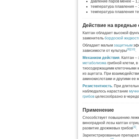
давление паров менее – 1,
температура плавления – 
температура плавления те
Действие на вредные
Каптан обладает высокой фунг
заменитель
бордоской жидкост
Обладает малым
защитным
эфф
[8]
[10]
зависимости от культуры
.
Механизм действия
. Каптан –
метаболизма
грибной клетки, 
тиосодержащимм клеточными к
из ацетата. При взаимодействи
аминокислотами и другими ее 
Резистентность
. При длитель
наблюдалось нарастание
мучн
грибов
целесообразно в чередо
Применение
Способствует повышению лежко
виноградной лозы каптан отри
[1]
развитие дрожжевых грибов
.
Зарегистрированные препараты