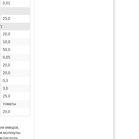
0,01
25,0
):
20,0
10,0
50,0
0,05
20,0
20,0
0,3
3,0
25,0
томаты
20,0
ем имидов,
м молекулы.
м расхода