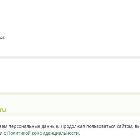
:28
истрация пестицидов
Правила сайта
О проекте
аем персональные данные. Продолжая пользоваться сайтом, в
ии с
Политикой конфиденциальности
.
Если не
страницы сайта доступно