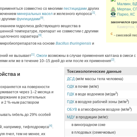
Малвин, В
 применяться совместно со многими
пестицидами
других
Мерпан, С
[1]
ключением
минеральных масел
и железного купороса
.
Парео, КС
[9]
с другими
фунгицидами
.
закончился сро
теканием гидролиза действующего вещества в
Камертон,
шенной температуре, препарат не совместим с другими
С
-
смесевой пе
[9]
щелочного характера
.
 микробиопрепаратов на основе
Bacillus thuringiensis
и
[1]
ений не вызывает
.
Ожоги
возможны в случае применения каптана в смеси с
[2]
ми или же в течение 10–15 дней до или после их применения
.
Токсикологические данные
ойства и
ДСД
(мг/кг массы тела человека)
ОДК
в почве (мг/кг)
сохраняется на поверхности
уживается через 1–2 месяца и
3
ПДК
в воде водоемов (мг/дм
)
одержание в растительных
3
ПДК
в воздухе рабочей зоны (мг/м
)
й и 2 %-ным раствором
3
ОБУВ
в атмосферном воздухе (мг/м
)
зывать гибель до 29% особей
МДУ
в продукции (мг/кг):
в виноградном соке
[4]
й, например, тифлодромуса
.
в плодовых (семечковые)
ля пчел, тем не менее, их