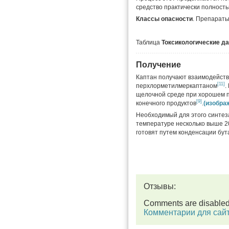
средство практически полност
Классы опасности
. Препараты
Таблица
Токсикологические д
Получение
Каптан получают взаимодейст
[11]
перхлорметилмеркаптаном
.
щелочной среде при хорошем п
[9]
конечного продуктов
.
(изобра
Необходимый для этого синтез
температуре несколько выше 2
готовят путем конденсации бу
Отзывы:
Comments are disable
Комментарии для сай