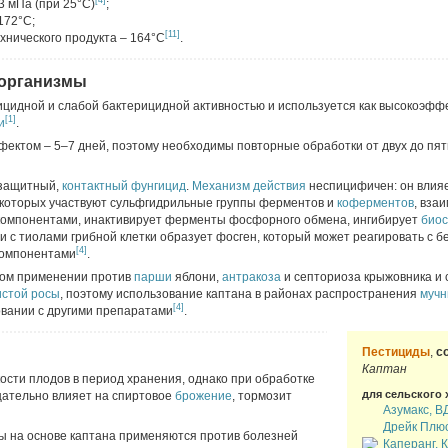
[4]
3 мПа (при 25°C)
;
172°C;
[11]
хнического продукта – 164°C
.
 организмы
ицидной и слабой бактерицидной активностью и используется как высокоэф
[1]
и
.
ектом – 5–7 дней, поэтому необходимы повторные обработки от двух до пяти
 защитный,
контактный
фунгицид
.
Механизм действия
неспицифичен: он влия
в которых участвуют сульфгидрильные группы ферментов и
коферментов
, вза
омпонентами, инактивирует ферменты фосфорного обмена, ингибирует
биос
и с тиолами грибной клетки образует фосген, который может реагировать с б
[4]
компонентами
.
ном применении против
парши
яблони,
антракоза
и септориоза крыжовника и
истой росы
, поэтому использование каптана в районах распространения
мучн
[4]
вании с другими препаратами
.
Пестициды
,
с
Каптан
сти плодов в период хранения, однако при обработке
для сельского 
цательно влияет на спиртовое
брожение
, тормозит
Азумакс, В
Дрейк Плюс
 на основе каптана применяются против болезней
Каперанг, 