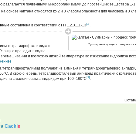
ью разлагается почвенными микроорганизмами до простейших веществ за 1-1
 на основе каптана относятся ко 2 и 3 классам опасности для человека и 3 кл
[3]
анные
составлена в соответствии с ГН 1.2.3111-13
.
Cуммарный процесс получения 
вием тетрагидрофталимида с
 Реакцию проводят в водно-
еремешивании и возможно низкой температуре во избежание гидролиза исхо
жение)
а тетрагидрофталимид получают из аммиака и тетрагидрофталевого ангидри
00°C. В свою очередь, тетрагидрофталевый ангидрид практически с количес
[9]
тадиена с малеиновым ангидридом при 100–160°C
.
Оставь
d
та
Cackl
e