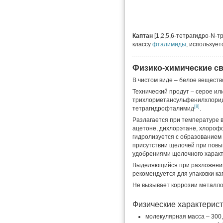
Каптан
[1,2,5,6-тетрагидро-N
классу
фталимиды
, использует
Физико-химические с
В чистом виде – белое веществ
Технический продут – серое и
трихлорметансульфенилхлори
[8]
тетрагидрофталимид
.
Разлагается при температуре в
ацетоне, дихлорэтане, хлорофо
гидролизуется с образованием
присутствии щелочей при повы
удобрениями щелочного харак
Выделяющийся при разложении 
рекомендуется для упаковки ка
Не вызывает коррозии металло
Физические характерис
молекулярная масса – 300,