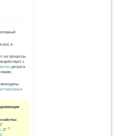
фективный
 раз, в
ет на процессы
имодействует с
интез
цитрата
елками,
 смородины
исторосяных
одержащие
хозяйства:
ДГ
C
, ВГ
КС