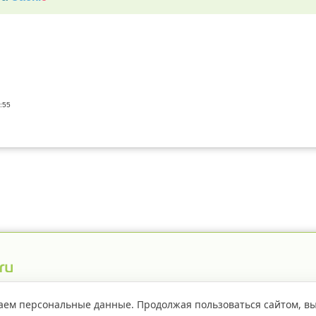
:55
истрация пестицидов
Правила сайта
О проекте
аем персональные данные. Продолжая пользоваться сайтом, в