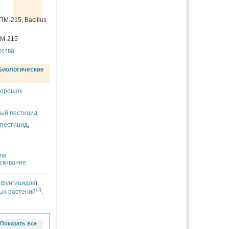
 ИПМ-215
,
Bacillus
IPM-215
ества
Биологические
порошок
ый пестицид
пестицид
,
ла
скивание
 фунгицидов
),
[2]
ых растений
.
Показать все