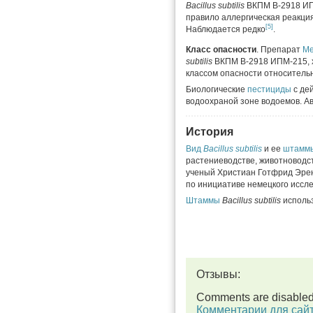
Bacillus subtilis
ВКПМ В-2918 ИП
правило аллергическая реакция
[5]
Наблюдается редко
.
Класс опасности
. Препарат
Ме
subtilis
ВКПМ В-2918 ИПМ-215, х
классом опасности относитель
Биологические
пестициды
с де
водоохраной зоне водоемов. А
История
Вид
Bacillus subtilis
и ее
штамм
растениеводстве, животноводс
ученый Христиан Готфрид Эре
по инициативе немецкого иссл
Штаммы
Bacillus subtilis
исполь
Отзывы:
Comments are disable
Комментарии для сай