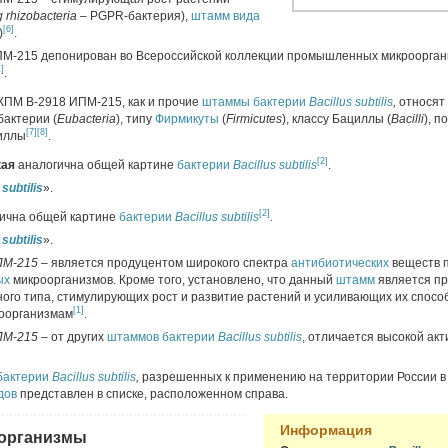
g rhizobacteria
– PGPR-бактерия),
штамм
вида
Характеристика
[6]
)
.
Систематика
ПМ-215
депонирован во Всероссийской коллекции промышленных микроорган
Культурально-мор
1]
.
Физико-биохимиче
Действие на вредные
ПМ В-2918 ИПМ-215, как и прочие
штаммы
бактерии
Bacillus subtilis
,
относят
бактерии (
Eubacteria
), типу
Фирмикуты
(
Firmicutes
), классу Бациллы (
Bacilli
), п
Механизм действ
[7]
[8]
циллы
.
Симптомы пораже
Поражаемые вид
[2]
кая
аналогична общей картине
бактерии
Bacillus subtilis
.
Резистентность
 subtilis
».
Профилактика рез
Фитотоксичность
[2]
ична общей картине
бактерии
Bacillus subtilis
.
Применение
 subtilis
».
Токсикологические св
ПМ-215 –
является продуцентом широкого спектра
антибиотических
веществ 
характеристики
ых
микроорганизмов. Кроме того, установлено, что данный
штамм
является п
Класс опасности
ого типа, стимулирующих рост и развитие растений и усиливающих их способ
[1]
оорганизмам
.
История
ИПМ-215 –
от других
штаммов
бактерии
Bacillus subtilis
, отличается высокой ак
бактерии
Bacillus subtilis
,
разрешенных к применению на территории России в 
дов
представлен в списке, расположенном справа.
Информация
 организмы