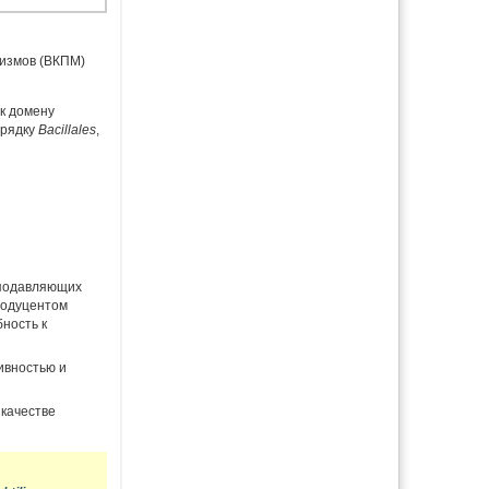
измов (ВКПМ)
фологическая
ская
 организмы
 к домену
орядку
Bacillales
,
ия
ния
ы
истентности
ойства и
подавляющих
родуцентом
ность к
тивностью и
качестве