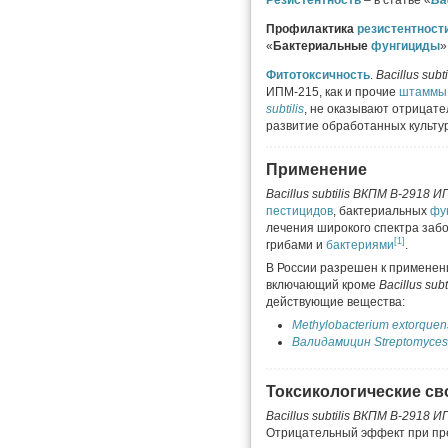
Резистентность
– в статье «
Bac
Профилактика
резистентност
«
Бактериальные
фунгициды
»
Фитотоксичность
.
Bacillus subti
ИПМ-215, как и прочие
штаммы
subtilis
, не оказывают отрицате
развитие обработанных культу
Применение
Bacillus subtilis ВКПМ В-2918 
пестицидов
, бактериальных
фу
лечения широкого спектра заб
[1]
грибами и
бактериями
.
В России разрешен к применен
включающий кроме
Bacillus subt
действующие вещества:
Methylobacterium extorqu
Валидамицин
Streptomyces
Токсикологические св
Bacillus
subtilis
ВКПМ В-2918 И
Отрицательный эффект при пр