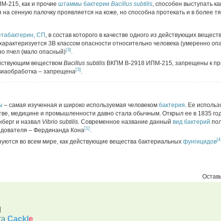
М-215, как и прочие
штаммы
бактерии
Bacillus subtilis
, способен выступать ка
 на сенную палочку проявляется на коже, но способна протекать и в более 
табактерин, СП
, в состав которого в качестве одного из действующих вещест
арактеризуется 3В классом опасности относительно человека (умеренно опа
[3]
но пчел (мало опасный)
.
йствующим веществом
Bacillus subtilis
ВКПМ В-2918 ИПМ-215, запрещены к пр
[3]
виаобработка – запрещена
.
ы
– самая изученная и широко используемая человеком
бактерия
. Ее использ
тве, медицине и промышленности давно стала обычным. Открыл ее в 1835 го
нберг и назвал
Vibrio subtilis
. Современное название данный
вид
бактерий
пол
[1]
едователя – Фердинанда Кона
.
[4
зуются во всем мире, как действующие вещества бактериальных
фунгицидов
Оставь
d
та
Cackl
e