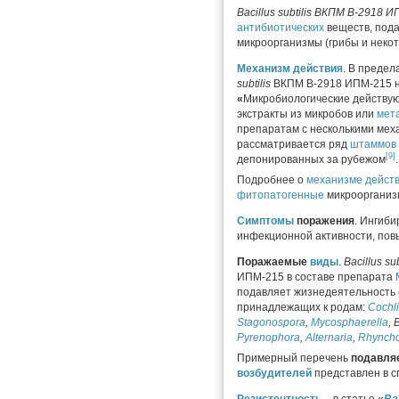
Bacillus
subtilis
ВКПМ В-2918 И
антибиотических
веществ, по
микроорганизмы (грибы и нек
Механизм действия
. В предел
subtilis
ВКПМ В-2918 ИПМ-215 не
«
Микробиологические действу
экстракты из микробов или
мет
препаратам с несколькими мех
рассматривается ряд
штаммов
[9]
депонированных за рубежом
.
Подробнее о
механизме дейст
фитопатогенные
микроорганиз
Симптомы
поражения
. Ингиб
инфекционной активности, пов
Поражаемые
виды
.
Bacillus sub
ИПМ-215 в составе препарата
подавляет жизнедеятельность
принадлежащих к родам:
Cochl
Stagonospora
,
Mycosphaerella
, 
Pyrenophora
,
Alternaria
,
Rhynch
Примерный перечень
подавля
возбудителей
представлен в с