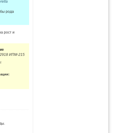
rella
ибы рода
а рост и
ие
В-2918 ИПМ-215
:
рации:
ды.