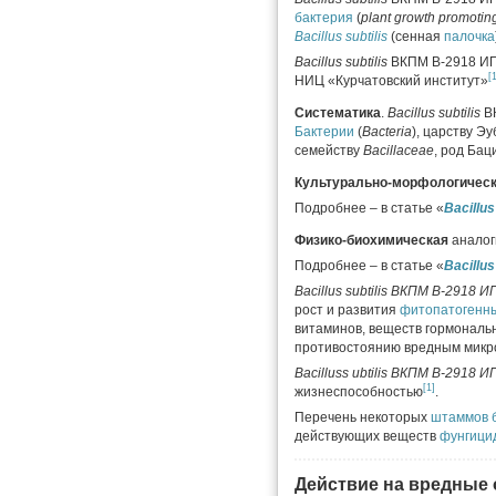
бактерия
(
plant growth promotin
Bacillus subtilis
(сенная
палочка
Bacillus subtilis
ВКПМ В-2918 И
[
НИЦ «Курчатовский институт»
Систематика
.
Bacillus subtilis
ВК
Бактерии
(
Bacteria
), царству Эу
семейству
Bacillaceae
, род Ба
Культурально-морфологичес
Подробнее – в статье «
Bacillus
Физико-биохимическая
аналог
Подробнее – в статье «
Bacillus
Bacillus subtilis
ВКПМ В-2918 И
рост и развития
фитопатогенн
витаминов, веществ гормональн
противостоянию вредным микр
Bacilluss ubtilis ВКПМ В-2918 
[1]
жизнеспособностью
.
Перечень некоторых
штаммов
действующих веществ
фунгици
Действие на вредные