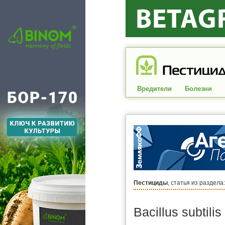
Вредители
Болезни
Пестициды
, статья из раздела
Bacillus subti