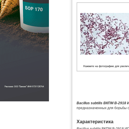
Нажмите на фотографию для увелич
Bacillus subtilis ВКПМ В-2918
предназначенных для борьбы 
Характеристика
Bacillus subtilis
ВКПМ В-2918 ИП