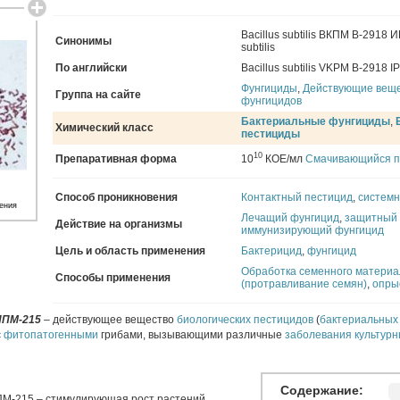
Bacillus subtilis ВКПМ В-2918
Синонимы
subtilis
По английски
Bacillus subtilis VKPM B-2918 
Фунгициды
,
Действующие вещ
Группа на сайте
фунгицидов
Бактериальные фунгициды
,
Химический класс
пестициды
10
Препаративная форма
10
КОЕ/мл
Смачивающийся 
Способ проникновения
Контактный пестицид
,
системн
ения
Лечащий фунгицид
,
защитный 
Действие на организмы
иммунизирующий фунгицид
Цель и область применения
Бактерицид
,
фунгицид
Обработка семенного материа
Способы применения
(протравливание семян)
,
опры
 ИПМ-215
– действующее вещество
биологических пестицидов
(
бактериальных
с
фитопатогенными
грибами, вызывающими различные
заболевания культурн
Содержание:
М-215 – стимулирующая рост растений