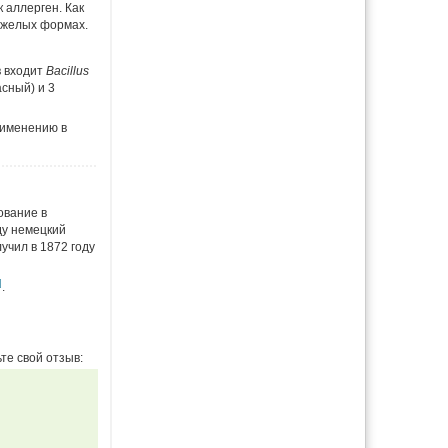
к аллерген. Как
тяжелых формах.
в входит
Bacillus
сный) и 3
именению в
ование в
ду немецкий
учил в 1872 году
]
.
те свой отзыв: