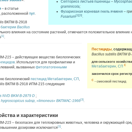
illus subtilis
».
Септориоз листьев пшеницы
–
Mycosphae
graminicola
;
и
– в статье
Фузариозная корневая гниль ячменя
– гр
, расположенной
тут
.
[1]
[3]
Fusarium
.
lis
ВКПМ В-2918
бактерии
Bacillus
льного влияния на состояние растений, отмечается положительное влияние н
[1]
р
.
Пестициды
,
содержащ
Bacillus subtilis ВКПМ 
ИПМ-215 –
действующее вещество биологических
для сельского хозяйства
нгицидов
. Используется для профилактики и
C
Метабактерин, СП
олеваний, вызванных
фитопатогенными
закончился срок регист
ию биологический
пестицид
Метабактерин, СП
,
С
-
смесевой пестицид
ilis
ВКПМ В-2918 ИПМ-215 следующие
ens NVD BKM B-2879 D
;
[3]
 hygroscopicus subsp, «limoneus»
ВКПМ
АС
-1966
.
ойства и характеристики
ПМ-215 –
безопасен для теплокровных животных, человека и окружающей сре
[1]
евышении дозировки исключается
.