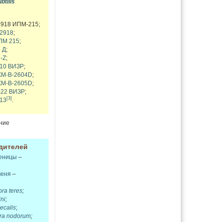
btilis
918 ИПМ-215;
2918
;
ПМ 215
;
 Д
;
-Z
;
10 ВИЗР
;
М-В-2604D
;
М-В-2605D
;
22 ВИЗР
;
[3]
13
.
ение
дителей
шеницы
–
меня
–
ra teres
;
ni
;
ecalis
;
ra nodorum
;