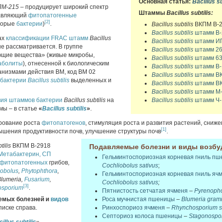
Основная статья:
Bacillus su
ПМ-215 –
продуцирует широкий спектр
Штаммы
Bacillus subtilis:
давляющий
фитопатогенные
[2]
оторые
бактерии
)
.
Bacillus subtilis
ВКПМ В-2
Bacillus subtilis
штамм В-
ах
классификации
FRAC
штамм
Bacillus
Bacillus subtilis
штамм И
 рассматривается. В группе
Bacillus subtilis
штамм 26
ющие вещества» (живые микробы,
Bacillus subtilis
штамм 63
аболиты
), отнесенной к биологическим
Bacillus subtilis
штамм В-
анизмами действия ВМ, код ВМ 02
Bacillus subtilis
штамм ВК
бактерии
Bacillus subtilis
выделенных и
Bacillus subtilis
штамм ВК
Bacillus subtilis
штамм М-
вия
штаммов
бактерии
Bacillus subtilis
на
Bacillus subtilis
штамм Ч-
мы – в статье
«
Bacillus subtilis
»
.
ирование роста
фитопатогенов
, стимуляция роста и развития растений, сниж
[1]
ышения продуктивности почв, улучшение структуры почв
.
tilis
ВКПМ В-2918
Подавляемые болезни и виды возбу
Метабактерин, СП
Гельминтоспориозная корневая гниль п
фитопатогенных
грибов,
Cochliobolus sativus
;
iobolus
,
Phytophthora
,
Гельминтоспориозная корневая гниль яч
Blumeria,
Fusarium
,
Cochliobolus sativus
;
[3]
osporium
.
Пятнистость сетчатая ячменя
–
Pyrenopho
емых болезней и
видов
Роса мучнистая пшеницы
–
Blumeria grami
писке справа.
Ринхоспориоз ячменя
–
Rhynchosporium s
Септориоз колоса пшеницы
–
Stagonospo