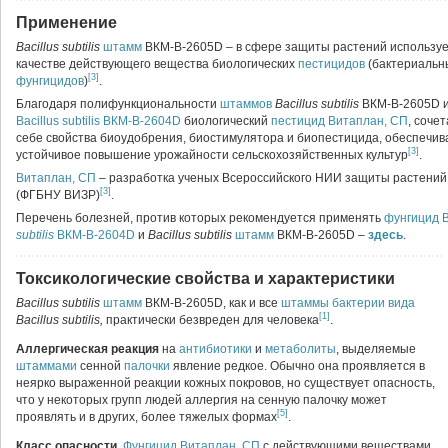
Применение
Bacillus subtilis
штамм
ВКМ-В-2605D – в сфере защиты растений используе
качестве действующего вещества биологических
пестицидов
(бактериальн
[3]
фунгицидов
)
.
Благодаря полифункциональности
штаммов
Bacillus subtilis
ВКМ-В-2605D 
Bacillus subtilis ВКМ-В-2604D
биологический
пестицид
Витаплан, СП
, сочет
себе свойства биоудобрения, биостимулятора и биопестицида, обеспечив
[3]
устойчивое повышение урожайности сельскохозяйственных культур
.
Витаплан, СП
– разработка ученых Всероссийского НИИ защиты растений
[3]
(ФГБНУ ВИЗР)
.
Перечень болезней, против которых рекомендуется применять
фунгицид
subtilis
ВКМ-В-2604D
и
Bacillus subtilis
штамм
ВКМ-В-2605D –
здесь
.
Токсикологические свойства и характеристики
Bacillus subtilis
штамм
ВКМ-В-2605D, как и все
штаммы
бактерии
вида
[1]
Bacillus subtilis,
практически безвреден для человека
.
Аллергическая реакция
на
антибиотики
и
метаболиты
, выделяемые
штаммами
сенной
палочки
явление редкое. Обычно она проявляется в
неярко выраженной реакции кожных покровов, но существует опасность,
что у некоторых групп людей аллергия на сенную палочку может
[5]
проявлять и в других, более тяжелых формах
.
Класс опасности
.
Фунгицид
Витаплан, СП
с действующими веществами