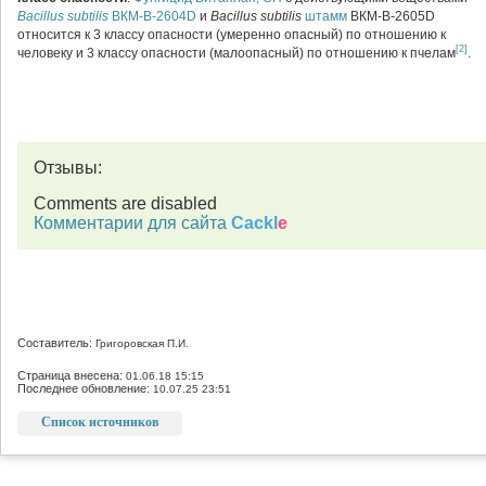
Bacillus subtilis
ВКМ-В-2604D
и
Bacillus subtilis
штамм
ВКМ-В-2605D
относится к 3 классу опасности (умеренно опасный) по отношению к
[2]
человеку и 3 классу опасности (малоопасный) по отношению к пчелам
.
Отзывы:
Comments are disabled
Комментарии для сайта
Cackl
e
Составитель:
Григоровская П.И.
Страница внесена:
01.06.18 15:15
Последнее обновление:
10.07.25 23:51
Список источников