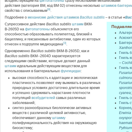
воздействующим на
фитопатогены
сразу несколькими механизмами
действия (категория ВМ, код ВМ 02) отнесены несколько
штаммов
бактери
[9]
свойства с описываемым
.
Подробнее о
механизме действия
штаммов
Bacillus subtilis
– в статье
«
Baci
Супрессивное действие
Bacillus subtilis
штамм
ВКМ-
Подавляе
В-2605D на
фитопатогены
объясняется его
Альтер
способностью образовывать полипептид, близкий к
Аскохит
бациллину, и гексаеновые антибиотики, один из которых
Бактери
[3]
отнесен к подгруппе медиоцидина
.
Xanthom
Одновременно
Bacillus subtilis
ВКМ-В-2605D, как и
Гниль 
Bacillus subtilis
ВКМ--2604D характеризуется
Гниль к
следующими свойствами, которые делают данный
–
Cochli
штамм
идеальным действующим веществом для
Гниль к
использования в бактериальных
фунгицидах
:
Fusari
высокая способность к адаптации и экологическая
culmor
пластичность позволяют ему выживать в различных
Fusariu
природных условиях достаточно длительное время
sporotri
и успешно сдерживать нарастание плотности
cyanea
;
популяций
возбудителей
самых различных
Гниль 
заболеваний;
Гниль с
синтез разнообразных биологически активных
Корнее
веществ с различной целевой активностью,
Erwinia
обеспечивает данному
штамму
oxyspo
полифункциональность действия на окружающую
haemat
биосистему;
Pythiu