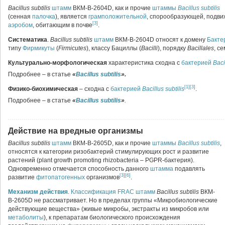
Bacillus subtilis
штамм
ВКМ-В-2604D, как и прочие
штаммы
Bacillus subtilis
(сенная
палочка
), является
грамположительной
, спорообразующей, подви
[3]
аэробом
, обитающим в почве
.
Систематика
.
Bacillus subtilis
штамм
ВКМ-В-2604D относят к домену
Бакте
типу
Фирмикуты
(
Firmicutes
), классу Бациллы (
Bacilli
), порядку
Bacillales
, с
Культурально-морфологическая
характеристика сходна с
бактерией
Baci
Подробнее – в статье
«
Bacillus subtilis
».
[1]
[3]
Физико-биохимическая
– сходна с
бактерией
Bacillus subtilis
.
Подробнее – в статье
«
Bacillus subtilis
»
.
Действие на вредные организмы
Bacillus subtilis
штамм
ВКМ-В-2605D, как и прочие
штаммы
Bacillus subtilis
,
относятся к категории ризобактерий стимулирующих рост и развитие
растений (plant growth promoting rhizobacteria – PGPR-бактерия).
Одновременно отмечается способность данного
штамма
подавлять
[3]
[6]
развитие
фитопатогенных
организмов
.
Механизм действия
.
Классификация
FRAC
штамм
Bacillus subtilis
ВКМ-
В-2605D не рассматривает. Но в пределах группы «Микробиологические
действующие вещества» (живые микробы, экстракты из микробов или
метаболиты
), к препаратам биологического происхождения