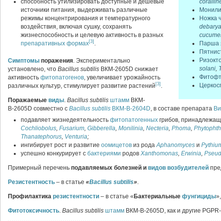
способность утилизировать доступные и дешевые
corallin
источники питания, выдерживать различные
Монили
режимы концентрирования и температурного
Ножка 
воздействия, включая сушку, сохранять
debary
жизнеспособность и целевую активность в разных
cucumer
[3]
препаративных формах
.
Парша 
Пятнис
Ризокт
Симптомы
поражения
. Экспериментально
solani
,
установлено, что
Bacillus subtilis
ВКМ-2605D снижает
Фитофт
активность
фитопатогенов
, увеличивает урожайность
[3]
Церкос
различных культур, стимулирует развитие растений
.
Поражаемые
виды
.
Bacillus subtilis
штамм
ВКМ-
В-2605D совместно с
Bacillus subtilis
ВКМ-В-2604D
, в составе препарата
Ви
подавляет жизнедеятельность
фитопатогенных
грибов, принадлежащ
Cochliobolus
,
Fusarium
,
Gibberella
,
Monilinia
,
Necteria
,
Phoma
,
Phytophth
Thanatephorus
,
Venturia
;
ингибирует рост и развитие
оомицетов
из рода
Aphanomyces
и
Pythiu
успешно конкурирует с
бактериями
родов
Xanthomonas
,
Erwinia
,
Pseu
Примерный перечень
подавляемых болезней и
видов
возбудителей
пре
Резистентность
– в статье
«
Bacillus subtilis
»
.
Профилактика
резистентности
– в статье «
Бактериальные
фунгициды
»
Фитотоксичность
.
Bacillus subtilis
штамм
ВКМ-В-2605D, как и другие PGPR-