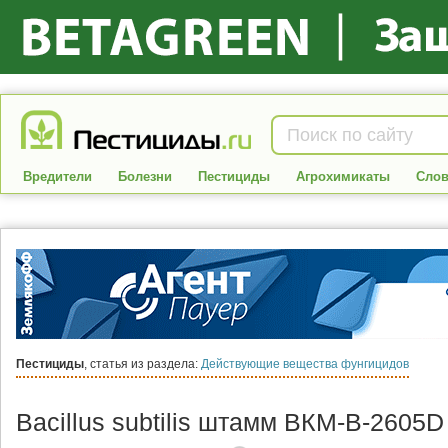
Вредители
Болезни
Пестициды
Агрохимикаты
Слов
Пестициды
, статья из раздела:
Действующие вещества фунгицидов
Bacillus subtilis штамм ВКМ-В-2605D