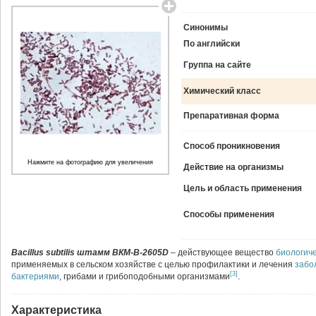
Синонимы
По английски
Группа на сайте
Химический класс
Препаративная форма
Способ проникновения
Нажмите на фотографию для увеличения
Действие на организмы
Цель и область применения
Способы применения
Bacillus subtilis штамм ВКМ-В-2605D
– действующее вещество
биологич
применяемых в сельском хозяйстве с целью профилактики и лечения
забо
[3]
бактериями
, грибами и грибоподобными организмами
.
Характеристика