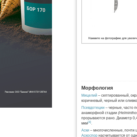
Нажмите на фотографию для увелич
Морфология
Мицелий
– септированный, окр
коричневый, черный или оливк
Псевдотеции
– черные, часто 
анаморфной стадии
(Helmintho
прорываются рано. Диаметр 0,4
[4]
мкм
.
Аски
– многочисленные, почти 
Аскоспор
насчитывается от одн