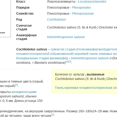
Класс
Локулоаскомицеты -
Loculoascomycetes
Порядок
Плеоспоровые -
Pleosporales
Семейство
Плеоспоровые -
Pleosporaceae
Род
Cochliobolus
Сумчатая
Cochliobolus sativus
(S. Ito & Kurib.) Drechsler e
стадия
ения
Анаморфная
Helminthosporium sativum
стадия
Cochliobolus sativus
–
сумчатая стадия
(
телеоморфа
)
возбудител
гельминтоспориозной (обыкновенной) корневой гнили злаковых ку
Конидиальная стадия
(
анаморфа
) –
Helminthospoirum sativum
(=Dre
[4]
[3]
sorokiana, = Bipolaris sorokiniana
)
.
Болезни сх. культур
,
вызванные
Cochliobolus sativus
(S. Ito & Kurib.) Drech
ашен в темные цвета (серый,
[5]
ово-серый)
.
Гниль корневая гельминтоспориозная зл
покрыты
конидиеносцами
spoirum sativum)
, обычно
–0, 6 мм. Длина устьица 150
цилиндрические, на верхушке закругленные. Размер 160–180х24–28 мкм. Ножк
[4]
ой до четырех, чаще всего четыре
.