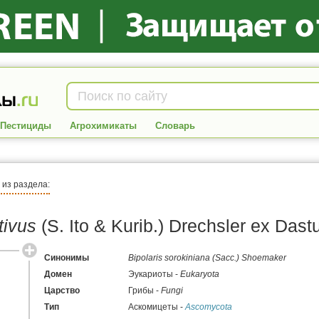
Пестициды
Агрохимикаты
Словарь
я из раздела:
tivus
(S. Ito & Kurib.) Drechsler ex Dast
Синонимы
Bipolaris sorokiniana
(Sacc.) Shoemaker
Домен
Эукариоты -
Eukaryota
Царство
Грибы -
Fungi
Тип
Аскомицеты -
Ascomycota