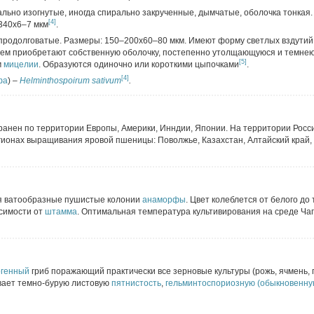
льно изогнутые, иногда спирально закрученные, дымчатые, оболочка тонкая.
[4]
340х6–7 мкм
.
 продолговатые. Размеры: 150–200х60–80 мкм. Имеют форму светлых вздутий
нем приобретают собственную оболочку, постепенно утолщающуюся и темне
[5]
м
мицелии
. Образуются одиночно или короткими цыпочками
.
[4]
фа
) –
Helminthospoirum sativum
.
ранен по территории Европы, Америки, Инндии, Японии. На территории Росс
гионах выращивания яровой пшеницы: Поволжье, Казахстан, Алтайский край,
 ватообразные пушистые колонии
анаморфы
. Цвет колеблется от белого до
исимости от
штамма
. Оптимальная температура культивирования на среде Ча
генный
гриб поражающий практически все зерновые культуры (рожь, ячмень, 
вает темно-бурую листовую
пятнистость
,
гельминтоспориозную (обыкновенну