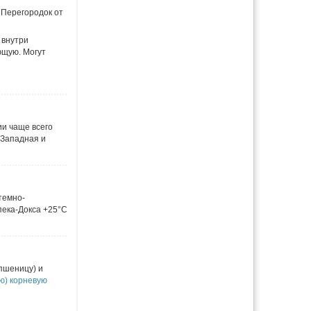
 Перегородок от
 внутри
ющую. Могут
ии чаще всего
 Западная и
 темно-
пека-Докса +25°C
пшеницу) и
ю) корневую