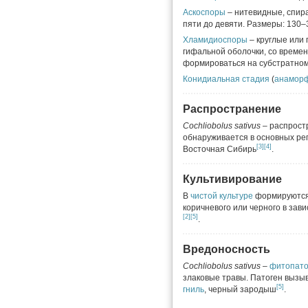
Аскоспоры
– нитевидные, спира
пяти до девяти. Размеры: 130–
Хламидиоспоры
– круглые или
гифальной оболочки, со време
формироваться на субстратно
Конидиальная стадия
(
анамор
Распространение
Cochliobolus sativus
– распрост
обнаруживается в основных ре
[3]
[4]
Восточная Сибирь
.
Культивирование
В
чистой культуре
формируются
коричневого или черного в зав
[2]
[5]
.
Вредоносность
Cochliobolus sativus
–
фитопато
злаковые травы. Патоген вызы
[5]
гниль
, черный зародыш
.