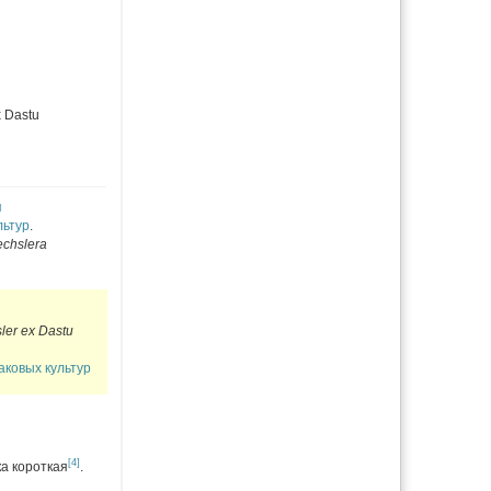
x Dastu
я
льтур
.
chslera
sler ex Dastu
аковых культур
[4]
а короткая
.