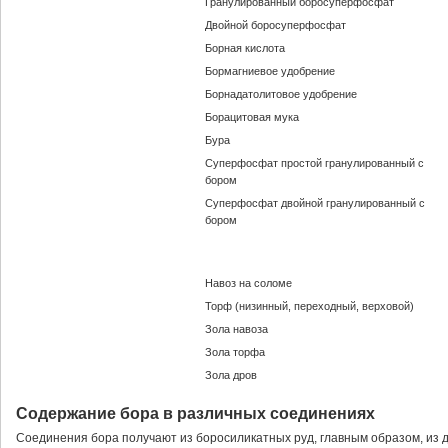
Гранулированный боросуперфосфат
Двойной боросуперфосфат
Борная кислота
Бормагниевое удобрение
Борнадатолитовое удобрение
Борацитовая мука
Бура
Суперфосфат простой гранулированный с
бором
Суперфосфат двойной гранулированный с
бором
Навоз на соломе
Торф (низинный, переходный, верховой)
Зола навоза
Зола торфа
Зола дров
Содержание бора в различных соединениях
Соединения бора получают из боросиликатных руд, главным образом, из 