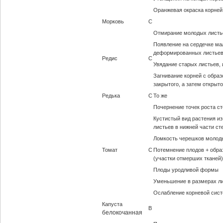
Оранжевая окраска корней
Морковь
С
Отмирание молодых листь
Появление на сердечке м
деформированных листьев
Редис
С
Увядание старых листьев,
Загнивание корней с обра
закрытого, а затем открыто
Редька
С
То же
Почернение точек роста с
Кустистый вид растения из
листьев в нижней части ст
Ломкость черешков молод
Томат
С
Потемнение плодов + обра
(участки отмерших тканей)
Плоды уродливой формы
Уменьшение в размерах ли
Ослабление корневой сис
Капуста
В
белокочанная