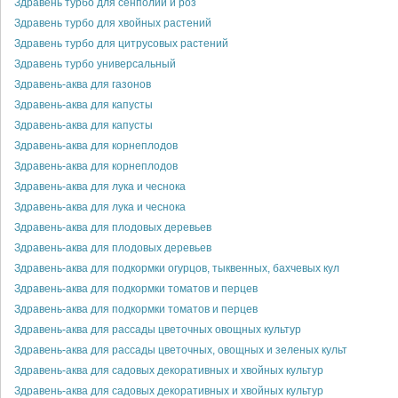
Здравень турбо для сенполий и роз
Здравень турбо для хвойных растений
Здравень турбо для цитрусовых растений
Здравень турбо универсальный
Здравень-аква для газонов
Здравень-аква для капусты
Здравень-аква для капусты
Здравень-аква для корнеплодов
Здравень-аква для корнеплодов
Здравень-аква для лука и чеснока
Здравень-аква для лука и чеснока
Здравень-аква для плодовых деревьев
Здравень-аква для плодовых деревьев
Здравень-аква для подкормки огурцов, тыквенных, бахчевых кул
Здравень-аква для подкормки томатов и перцев
Здравень-аква для подкормки томатов и перцев
Здравень-аква для рассады цветочных овощных культур
Здравень-аква для рассады цветочных, овощных и зеленых культ
Здравень-аква для садовых декоративных и хвойных культур
Здравень-аква для садовых декоративных и хвойных культур