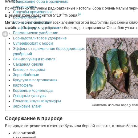
алмаза.
Содержание бора в различных
соединениях
Искусственно получены радиоактивные изотопы бора с очень малым пери
Способы применения
-3
[4]
В земной коре содержится 5*10
% бора.
Борную кислоту
Металлические свойства у всех элементов этой подгруппы выражены слаб
Борный суперфосфат
свойства. По ряду характеристик бор сходен с кремнием. Способен участв
Борфосфорное удобрение
Бормагниевое удобрение
Борнадоталитовое удобрение
Суперфосфат с бором
Эффект от применения борсодержащих
удобрений
Лен-долгунец и конопля
Сахарная свекла
Клевер и люцерна
Зернобобовые
Кукуруза и подсолнечник
Картофель
Кормовые корнеплоды
Овощные культуры
Плодово-ягодные культуры
Симптомы избытка бора у ябл
Зерновые злаки
Содержание в природе
В природе встречается в составе буры или борной кислоты, а также борны
Ашаритовой