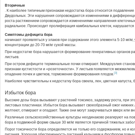
Вторичные
. К наиболее типичным признакам недостатка бора относится подавление т
Двудольных. Эти нарушения сопровождаются изменениями в дифференцир
роста растяжением сопровождается изменениями направления клеточных 
радиальное. Происходит пролиферация камбиальных клеток, нарушается
Симптомы дефицита бора
начинают проявляться у злаков при содержании этого элемента 5-10 мг/кг
концентрации до 20-70 мг/кг сухой массы.
При недостатке бора нарушается формирование генеративных органов ра
листьев.
При остром дефиците терминальные почки отмирают. Междоузлия станов
признаки кустистости и «розеточности». У листьев появляется межжилков
[3]
опадение почек и цветков, торможение формирования плодов.
Наиболее чувствительны к недостатку бора свекла, лен, цветная капуста, б
Избыток бора
Высокие дозы бора вызывают у растений токсикоз, задержку роста, при эт
листовых пластинках. Избыток бора вызывает своеобразный ожог нижних л
желтеют, отмирают и опадают. Также они могут закручиваться вверх или в
Различные сельскохозяйственные культуры неодинаково реагируют на по
бора в подвижной форме свыше 30 мг/кг является причиной тяжелых забо
Порог токсичности бора определяется не только его содержанием, но и к
питания. Хорошая обеспеченность растений кальцием и фосфором повыша