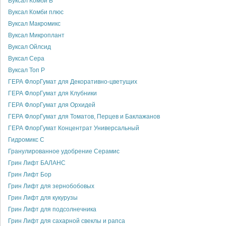
Вуксал Комби Б
Вуксал Комби плюс
Вуксал Макромикс
Вуксал Микроплант
Вуксал Ойлсид
Вуксал Сера
Вуксал Топ Р
ГЕРА ФлорГумат для Декоративно-цветущих
ГЕРА ФлорГумат для Клубники
ГЕРА ФлорГумат для Орхидей
ГЕРА ФлорГумат для Томатов, Перцев и Баклажанов
ГЕРА ФлорГумат Концентрат Универсальный
Гидромикс С
Гранулированное удобрение Серамис
Грин Лифт БАЛАНС
Грин Лифт Бор
Грин Лифт для зернобобовых
Грин Лифт для кукурузы
Грин Лифт для подсолнечника
Грин Лифт для сахарной свеклы и рапса