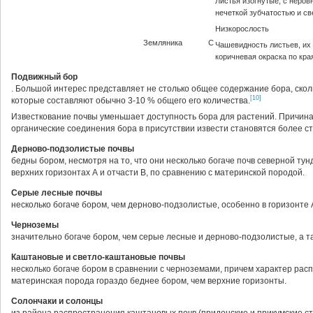
Листья изогнутые, с неров
нечеткой зубчатостью и св
Низкорослость
Земляника
С
Чашевидность листьев, их
коричневая окраска по кра
Подвижный бор
. Большой интерес представляет не столько общее содержание бора, ско
[10]
которые составляют обычно 3-10 % общего его количества.
Известкование почвы уменьшает доступность бора для растений. Причина 
органические соединения бора в присутствии извести становятся более с
Дерново-подзолистые почвы
бедны бором, несмотря на то, что они несколько богаче почв северной ту
верхних горизонтах А и отчасти В, по сравнению с материнской породой.
Серые лесные почвы
несколько богаче бором, чем дерново-подзолистые, особенно в горизонте 
Черноземы
значительно богаче бором, чем серые лесные и дерново-подзолистые, а та
Каштановые и светло-каштановые почвы
несколько богаче бором в сравнении с черноземами, причем характер рас
материнская порода гораздо беднее бором, чем верхние горизонты.
Солончаки и солонцы