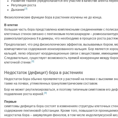
Развитие тканей (предполагается его участие в качестве агента перен
Регуляция роста
[3]
Дыхание
Физиологические функции бора в растении изучены не до конца.
В клетке
большая часть бора представлена комплексными соединениями с полисаха
клеточных стенок связано с пектиновым полисахаридом –
ромногалактуро
рамногалактуронана II в димеры, что необходимо в процессе роста растяж
Предполагают, что ряд физиологических эффектов, вызываемых бором, мо
компартментах содержания ионизированного кальция. Бор является хорош
кальций, легко образует координационные связи с веществами, имеющими
Следовательно, существует возможность прямой конкуренции между боро
[8]
клеточной стенки.
Недостаток (дефицит) бора в растениях
Недостаток бора обычно проявляется у растений на почвах с высокими зн
также на почвах, утяжеленных гранулометрическим составом.
Бор не может реутилизироваться, и поэтому типичным симптомом его деф
[8]
подавление роста корней.
Первые
симптомы дефицита бора состоят в изменениях структуры клеточных стено
содержание пектиновой субстанции. Кроме того, повышается проницаемо
недостатка бора – аккумуляция фенолов, в том числе индолилуксусной кис