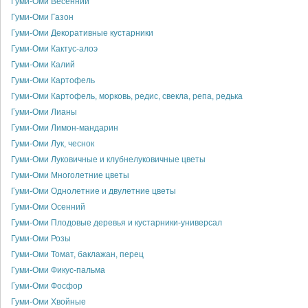
Гуми-Оми Весенний
Гуми-Оми Газон
Гуми-Оми Декоративные кустарники
Гуми-Оми Кактус-алоэ
Гуми-Оми Калий
Гуми-Оми Картофель
Гуми-Оми Картофель, морковь, редис, свекла, репа, редька
Гуми-Оми Лианы
Гуми-Оми Лимон-мандарин
Гуми-Оми Лук, чеснок
Гуми-Оми Луковичные и клубнелуковичные цветы
Гуми-Оми Многолетние цветы
Гуми-Оми Однолетние и двулетние цветы
Гуми-Оми Осенний
Гуми-Оми Плодовые деревья и кустарники-универсал
Гуми-Оми Розы
Гуми-Оми Томат, баклажан, перец
Гуми-Оми Фикус-пальма
Гуми-Оми Фосфор
Гуми-Оми Хвойные