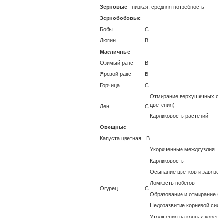
Зерновые
- низкая, средняя потребность
Зернобобовые
Бобы
С
Люпин
В
Масличные
Озимый рапс
В
Яровой рапс
В
Горчица
С
Отмирание верхушечных с
цветения)
Лен
С
Карликовость растений
Овощные
Капуста цветная
В
Укороченные междоузлия
Карликовость
Осыпание цветков и завяз
Ломкость побегов
Огурец
С
Образование и отмирание 
Недоразвитие корневой с
Утолщения на концах коре