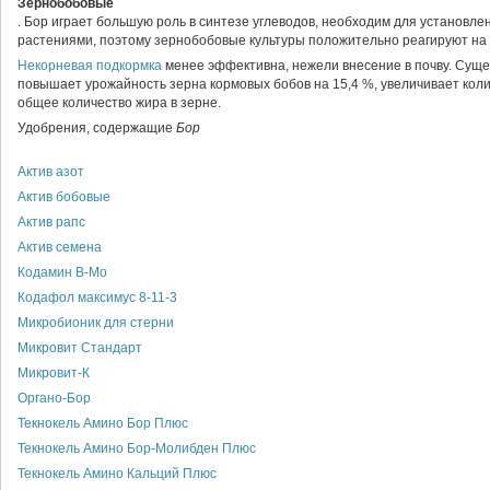
Зернобобовые
. Бор играет большую роль в синтезе углеводов, необходим для установл
растениями, поэтому зернобобовые культуры положительно реагируют н
Некорневая подкормка
менее эффективна, нежели внесение в почву. Суще
повышает урожайность зерна кормовых бобов на 15,4 %, увеличивает кол
общее количество жира в зерне.
Удобрения
, содержащие
Бор
Актив азот
Актив бобовые
Актив рапс
Актив семена
Кодамин В-Мо
Кодафол максимус 8-11-3
Микробионик для стерни
Микровит Стандарт
Микровит-К
Органо-Бор
Текнокель Амино Бор Плюс
Текнокель Амино Бор-Молибден Плюс
Текнокель Амино Кальций Плюс