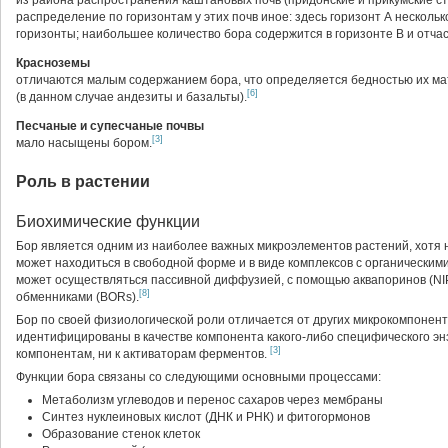
из района распространения каштановых почв (придонские и прикумские с
распределение по горизонтам у этих почв иное: здесь горизонт А нескол
горизонты; наибольшее количество бора содержится в горизонте В и отчас
Красноземы
отличаются малым содержанием бора, что определяется бедностью их ма
[6]
(в данном случае андезиты и базальты).
Песчаные и супесчаные почвы
[3]
мало насыщены бором.
Роль в растении
Биохимические функции
Бор является одним из наиболее важных микроэлементов растений, хотя н
может находиться в свободной форме и в виде комплексов с органически
может осуществляться пассивной диффузией, с помощью аквапоринов (NIP
[8]
обменниками (BORs).
Бор по своей физиологической роли отличается от других микрокомпонен
идентифицированы в качестве компонента какого-либо специфического эн
[3]
компонентам, ни к активаторам ферментов.
Функции бора связаны со следующими основными процессами:
Метаболизм углеводов и перенос сахаров через мембраны
Синтез нуклеиновых кислот (ДНК и РНК) и фитогормонов
Образование стенок клеток