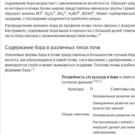
содержание бора возрастает с увеличением их кислотности. Образует ряд 
из которых в почвах более широко представлены минералы группы турмал
2-
2-
3-
3-
4-
образует анионы BO
, B
O
, BO
, H
BO
, B(OH)
. Может сорбироваться
4
7
3
2
оксидами, с последними соединяется наиболее сильно.
Распределение валового бора по профилю почвы тесно связано с гранулом
Как правило, содержание бора выше в горизонтах с большей долей тяжел
[3]
часть бора связана с органическим веществом почвы.
Содержание бора в различных типах почв
Усвояемые формы бора в почве представлены в большинстве случаев бор
кислота, как образующаяся в самой почве, так и вносимая с удобрениями
фиксируется слабо и может вымываться осадками. Поэтому почвы в рай
[7]
формами бора.
Потребность с/х культур в боре
и симпто
[14]
[11]
согласно данным:
Культура
П
Симптомы не
Неправильное развитие ап
Замедленное развитие пы
количества завязей
Общие симптомы
Неправильное развитие пл
Растрескивание стеблей с
некрозом (делает растени
заболеваниям)