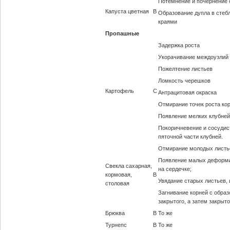
Потемнение и почернение 
Капуста цветная
В
Образование дупла в стеб
краями
Пропашные
Задержка роста
Укорачивание междоузлий
Пожелтение листьев
Ломкость черешков
Картофель
С
Антрацитовая окраска
Отмирание точек роста ко
Появление мелких клубней
Покоричневение и сосудис
пяточной части клубней.
Отмирание молодых листь
Появление малых деформи
Свекла сахарная,
на сердечке;
кормовая,
В
Увядание старых листьев,
столовая
Загнивание корней с обра
закрытого, а затем закрыто
Брюква
В
То же
Турнепс
В
То же