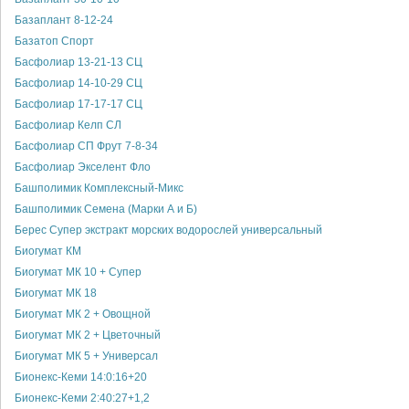
Базаплант 8-12-24
Базатоп Спорт
Басфолиар 13-21-13 СЦ
Басфолиар 14-10-29 СЦ
Басфолиар 17-17-17 СЦ
Басфолиар Келп СЛ
Басфолиар СП Фрут 7-8-34
Басфолиар Экселент Фло
Башполимик Комплексный-Микс
Башполимик Семена (Марки А и Б)
Берес Супер экстракт морских водорослей универсальный
Биогумат КМ
Биогумат МК 10 + Супер
Биогумат МК 18
Биогумат МК 2 + Овощной
Биогумат МК 2 + Цветочный
Биогумат МК 5 + Универсал
Бионекс-Кеми 14:0:16+20
Бионекс-Кеми 2:40:27+1,2