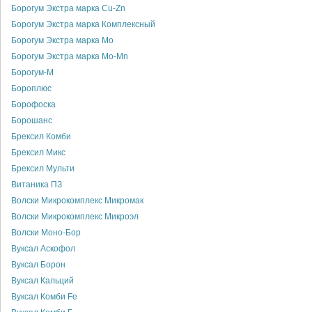
Борогум Экстра марка Cu-Zn
Борогум Экстра марка Комплексный
Борогум Экстра марка Мо
Борогум Экстра марка Мо-Мn
Борогум-М
Бороплюс
Борофоска
Борошанс
Брексил Комби
Брексил Микс
Брексил Мульти
Витаника ПЗ
Волски Микрокомплекс Микромак
Волски Микрокомплекс Микроэл
Волски Моно-Бор
Вуксал Аскофол
Вуксал Борон
Вуксал Кальций
Вуксал Комби Fe