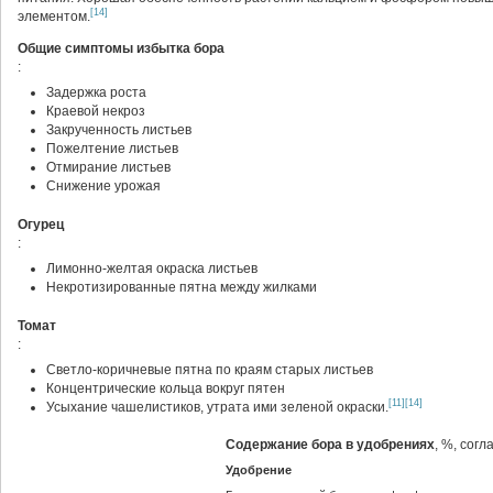
[14]
элементом.
Общие симптомы избытка бора
:
Задержка роста
Краевой некроз
Закрученность листьев
Пожелтение листьев
Отмирание листьев
Снижение урожая
Огурец
:
Лимонно-желтая окраска листьев
Некротизированные пятна между жилками
Томат
:
Светло-коричневые пятна по краям старых листьев
Концентрические кольца вокруг пятен
[11]
[14]
Усыхание чашелистиков, утрата ими зеленой окраски.
Содержание бора в удобрениях
, %, сог
Удобрение