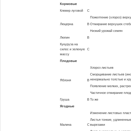
Кормовые
Клевер луговой
С
Пожелтение (хлороз) верх
Люцерна
В
Отмирание верхушек стеб
Низкий урожай семян
Люпин
В
Кукуруза на
силос и зеленую
С
массу
Плодовые
Хлороз листьев
Сморщивание листьев (ино
ненормально толстые и хр
Яблоня
В
Появление мелких, растре
Частичное отмирание плод
Груша
В
То же
Ягодные
Изменение листовых пласт
Листья тонкие, удлиненные
Малина
С
вырезами