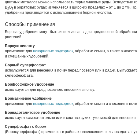
цветных металлов можно использовать турмалиновые руды. Вследствие к
B
O
в боратовых рудах изменяется в широких пределах – от 1 до 27%. П
2
3
удобрений производится с использованием борной кислоты.
Способы применения
Борные удобрения могут быть использованы для предпосевной обработки 
растений.
Борную кислоту
применяют для
некорневых подкормок
, обработки семян, а также в качес
и смешанных удобрений.
Борный суперфосфат
используется для внесения в почву перед посевом или в рядки. Выпускает
суперфосфата
.
Борфосфорное удобрение
используется для предпосевного внесения в почву.
Бормагниевое удобрение
применяют для
некорневых подкормок
, обработки семян и внесения в почв
Борнадоталитовое удобрение
используют самостоятельно или в составе сухих тукосмесей для внесения в
Суперфосфат с бором
(Боросуперфосфат) применяют в районах свеклосеяния и льноводства путе