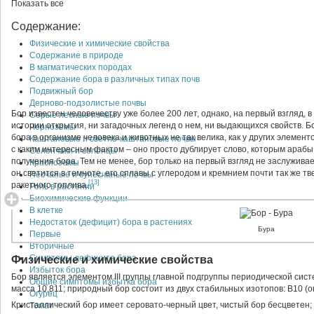
Показать все
Содержание:
Физические и химические свойства
Содержание в природе
В магматических породах
Содержание бора в различных типах почв
Подвижный бор
Дерново-подзолистые почвы
Бор известен человечеству уже более 200 лет, однако, на первый взгляд, 
Серые лесные почвы
истории открытия, ни загадочных легенд о нем, ни выдающихся свойств. Бо
Черноземы
бора в организме человека и животных не так велика, как у других элемент
Каштановые и светло-каштановые почвы
с каким интересным фактом – оно просто дублирует слово, которым арабы
Солончаки и солонцы
получения бора. Тем не менее, бор только на первый взгляд не заслуживае
Красноземы
он светится в темноте, его сплавы с углеродом и кремнием почти так же т
Песчаные и супесчаные почвы
[13]
ракетного топлива.
Роль в растении
Биохимические функции
В клетке
Недостаток (дефицит) бора в растениях
Бура
Первые
Вторичные
Симптомы дефицита бора
Физические и химические свойства
Избыток бора
Бор является элементом III группы главной подгруппы периодической сис
Общие симптомы избытка бора
масса 10,811; природный бор состоит из двух стабильных изотопов: В10 (ок
Огурец
Кристаллический бор имеет серовато-черный цвет, чистый бор бесцветен;
Томат