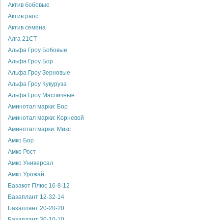
Актив бобовые
Актив рапс
Актив семена
Алга 21СТ
Альфа Гроу Бобовые
Альфа Гроу Бор
Альфа Гроу Зерновые
Альфа Гроу Кукуруза
Альфа Гроу Масличные
Аминотал марки: Бор
Аминотал марки: Корневой
Аминотал марки: Микс
Амко Бор
Амко Рост
Амко Универсал
Амко Урожай
Базакот Плюс 16-8-12
Базаплант 12-32-14
Базаплант 20-20-20
Базаплант 30-10-10