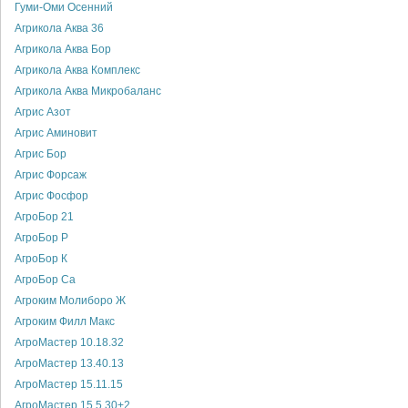
Гуми-Оми Осенний
Агрикола Аква 36
Агрикола Аква Бор
Агрикола Аква Комплекс
Агрикола Аква Микробаланс
Агрис Азот
Агрис Аминовит
Агрис Бор
Агрис Форсаж
Агрис Фосфор
АгроБор 21
АгроБор P
АгроБор К
АгроБор Са
Агроким Молиборо Ж
Агроким Филл Макс
АгроМастер 10.18.32
АгроМастер 13.40.13
АгроМастер 15.11.15
АгроМастер 15.5.30+2