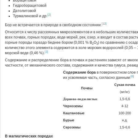
Борацитовой
Гидроборацитовой
Датолитовой
[2]
Турмалиновой и др.
[12]
Бор не встречается в природе в свободном состоянии.
Относится к числу рассеянных микроэлементов и в небольших количествах
всех почвах, горных породах, воде морей, рек, озер, и входит в состав р
горные породы гораздо беднее бором (0,001 % B
O
) по сравнению с осад
2
3
количество этого элемента содержится в золе морских водорослей (0,05 –
[1]
морской воде (0,46 %).
Содержание и распределение бора в почвах и растениях зависят от многих
частности, от механического состава, содержания и качества гумуса, реакц
Содержание бора
в поверхностном слое 
[6]
их усвояемая часть, согласно данным:
Сухая почва
Почвы
(мг/кг)
Дерново-
подзолистые
1,5-6,6
Черноземы
4-12
Каштановые
100-200
Бурые
н.д.
Сероземы
1,5-6,6
В магматических породах