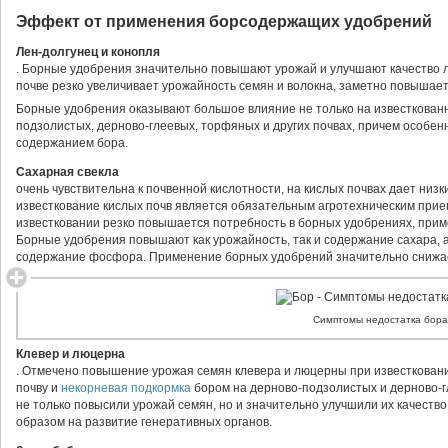
Эффект от применения борсодержащих удобрений
Лен-долгунец и конопля
. Борные удобрения значительно повышают урожай и улучшают качество л
почве резко увеличивает урожайность семян и волокна, заметно повышает
Борные удобрения оказывают большое влияние не только на известкованны
подзолистых, дерново-глеевых, торфяных и других почвах, причем особенн
содержанием бора.
Сахарная свекла
очень чувствительна к почвенной кислотности, на кислых почвах дает низ
известкование кислых почв является обязательным агротехническим при
известковании резко повышается потребность в борных удобрениях, прим
Борные удобрения повышают как урожайность, так и содержание сахара, аз
содержание фосфора. Применение борных удобрений значительно снижае
Симптомы недостатка бора
Клевер и люцерна
. Отмечено повышение урожая семян клевера и люцерны при известковани
почву и
некорневая подкормка
бором на дерново-подзолистых и дерново-г
не только повысили урожай семян, но и значительно улучшили их качество
образом на развитие генеративных органов.