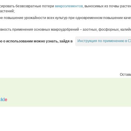
сировать безвозвратные потери
микроэлементов
, выносимых из почвы расте
растений;
ое повышение урожайности всех культур при одновременном повышении каче
ность применения основных макроудобрений – азотных, фосфорных, калий
Инструкция по применению в С
о использовании можно узнать, зайдя в
Оставь
kl
e