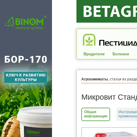
Вредители
Болезни
Агрохимикаты
, статья из разд
Микровит Стан
Общая
Инструкци
информация
применени