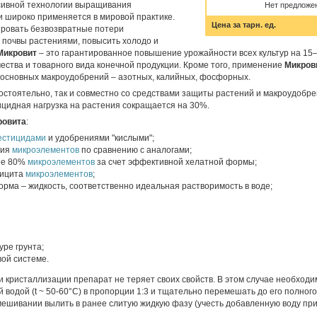
сивной технологии выращивания
Нет предложе
и широко применяется в мировой практике.
Цена за тарн. ед.
ровать безвозвратные потери
з почвы растениями, повысить холодо и
Микровит
– это гарантированное повышение урожайности всех культур на 15
ства и товарного вида конечной продукции. Кроме того, применение
Микров
основных макроудобрений – азотных, калийных, фосфорных.
остоятельно, так и совместно со средствами защиты растений и макроудобр
ицидная нагрузка на растения сокращается на 30%.
ровита
:
естицидами
и удобрениями "кислыми";
ция
микроэлементов
по сравнению с аналогами;
ее 80%
микроэлементов
за счет эффективной хелатной формы;
фицита
микроэлементов
;
рма – жидкость, соответственно идеальная растворимость в воде;
ре грунта;
вой системе.
и кристаллизации препарат не теряет своих свойств. В этом случае необход
й водой (t ~ 50-60°С) в пропорции 1:3 и тщательно перемешать до его полног
ешивании вылить в ранее слитую жидкую фазу (учесть добавленную воду пр