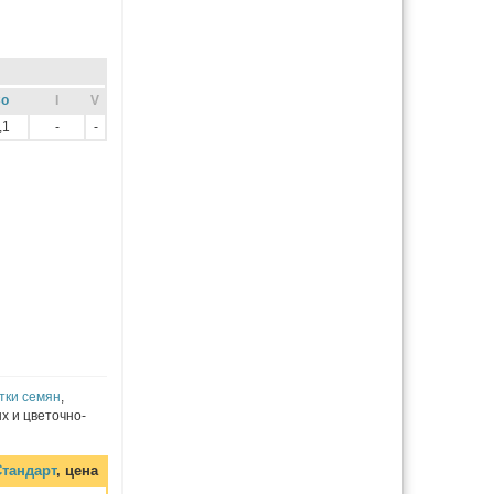
o
I
V
,1
-
-
тки семян
,
х и цветочно-
тандарт
, цена