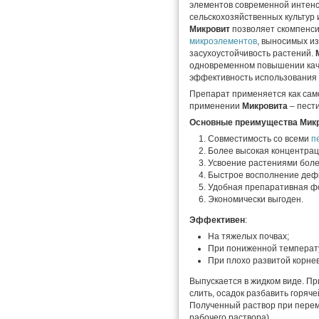
элементов современной интен
сельскохозяйственных культур 
Микровит
позволяет скомпенси
микроэлементов
, выносимых и
засухоустойчивость растений.
одновременном повышении каче
эффективность использования 
Препарат применяется как сам
применении
Микровита
– пест
Основные преимущества
Мик
Совместимость со всеми
п
Более высокая концентра
Усвоение растениями бол
Быстрое восполнение де
Удобная препаративная фо
Экономически выгоден.
Эффективен
:
На тяжелых почвах;
При пониженной температу
При плохо развитой корне
Выпускается в жидком виде. Пр
слить, осадок разбавить горяче
Полученный раствор при перем
рабочего раствора).