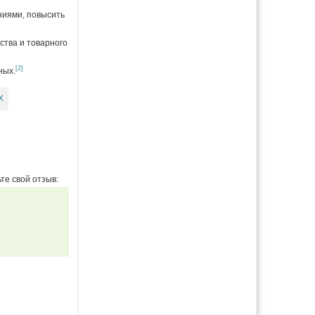
ниями, повысить
ства и товарного
[2]
ных.
Х
те свой отзыв: