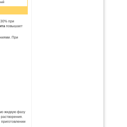
ний
–30% при
ита
повышает
ениями. При
имо жидкую фазу
о растворения.
и приготовлении