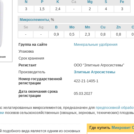
N
P
K
Ca
Mg
S
Fe
3
1,5
2,4
-
2
4
3
Микроэлементы
, %
Sе
Ag
B
Mo
Mn
Cu
Zn
C
-
-
0,9
0,5
2,3
0,8
0,8
0
Группа на сайте
Минеральные удобрения
Упаковка
ения
Срок хранения
Регистант
ООО “Элитные Агросистемы”
Производитель
Элитные Агросистемы
Номер государственной
422-21-1405-1
регистрации
Дата окончания срока
05.03.2027
регистрации
кс хелатированных микроэлементов, предназначен для
предпосевной обрабо
мки
посевов сельскохозяйственных (овощных, зерновых, технических) плодовы
Где купить
Микровит С
 подобного вида является одним из основных