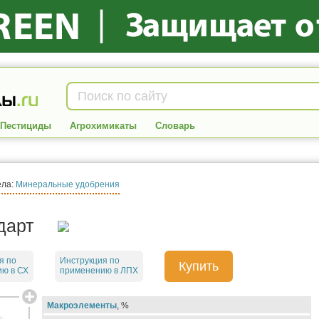
Пестициды
Агрохимикаты
Словарь
ела:
Минеральные удобрения
дарт
я по
Инструкция по
Купить
ю в СХ
применению в ЛПХ
Макроэлементы
, %