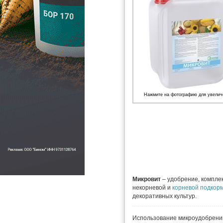
Нажмите на фотографию для увелич
Микровит
– удобрение, компле
некорневой и
корневой подкор
декоративных культур.
Использование микроудобрений