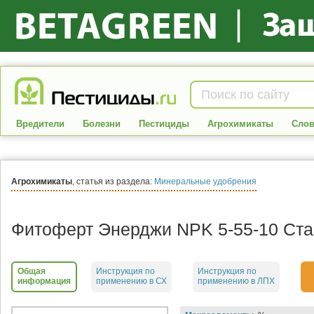
Вредители
Болезни
Пестициды
Агрохимикаты
Слов
Агрохимикаты
, статья из раздела:
Минеральные удобрения
Фитоферт Энерджи NPK 5-55-10 Ста
Общая
Инструкция по
Инструкция по
информация
применению в СХ
применению в ЛПХ