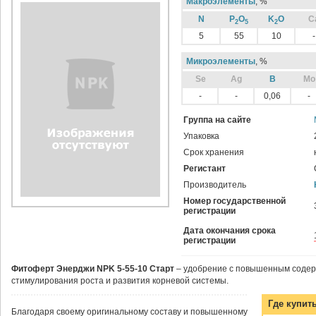
Макроэлементы
, %
N
P
O
K
O
C
2
5
2
5
55
10
-
Микроэлементы
, %
Sе
Ag
B
Mo
-
-
0,06
-
Группа на сайте
Упаковка
Срок хранения
Регистант
Производитель
Номер государственной
регистрации
Дата окончания срока
регистрации
Фитоферт Энерджи NPK 5-55-10 Старт
– удобрение с повышенным соде
стимулирования роста и развития корневой системы.
Где купит
Благодаря своему оригинальному составу и повышенному