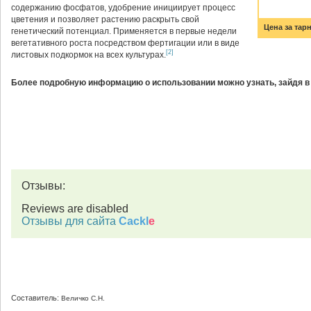
содержанию фосфатов, удобрение инициирует процесс
цветения и позволяет растению раскрыть свой
Цена за тарн
генетический потенциал. Применяется в первые недели
вегетативного роста посредством фертигации или в виде
[2]
листовых подкормок на всех культурах.
Более подробную информацию о использовании можно узнать, зайдя в
Отзывы:
Reviews are disabled
Отзывы для сайта
Cackl
e
Составитель:
Величко С.Н.