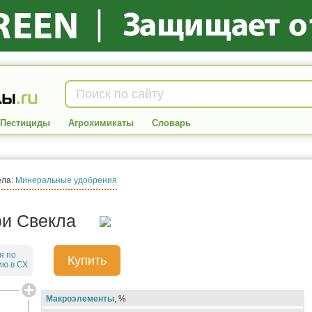
Пестициды
Агрохимикаты
Словарь
ела:
Минеральные удобрения
и Свекла
я по
Купить
ю в СХ
Макроэлементы
, %