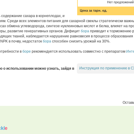
Нет предложений
Цена за тарн. ед.
 содержание сахара в корнеплодах, и
ням. Среди всех элементов питания для сахарной свеклы стратегически важ
сах обмена углеводорода, синтезе нуклеиновых кислот и белка, влияет на п
туры, развитие генеративных органов. Дефицит
бора
приводит к торможению р
водящих тканей, наблюдается нарушение равновесия в процессе образования
NPK в почву, недостаток
бора
способен снизить урожай на 30%.
отребности в
боре
рекомендуется использовать совместно с препаратом
Инт
Инструкция по применению в С
о использовании можно узнать, зайдя в
Оставь
kl
e