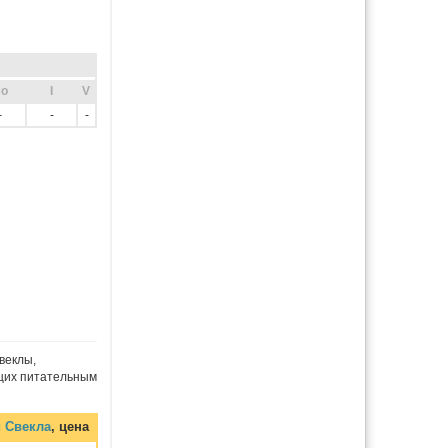
o
I
V
-
-
-
веклы,
щих питательным
 Свекла
, цена