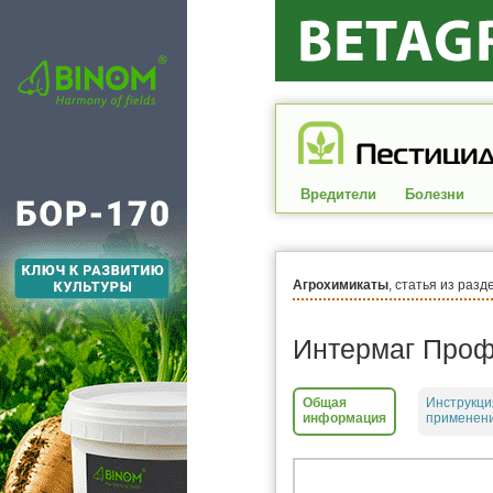
Вредители
Болезни
Агрохимикаты
, статья из разд
Интермаг Проф
Общая
Инструкци
информация
применени