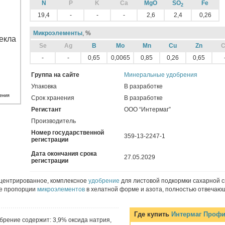
N
P
K
Ca
MgO
SO
Fe
2
19,4
-
-
-
2,6
2,4
0,26
Микроэлементы
, %
Sе
Ag
B
Mo
Mn
Cu
Zn
C
-
-
0,65
0,0065
0,85
0,26
0,65
Группа на сайте
Минеральные удобрения
Упаковка
В разработке
ения
Срок хранения
В разработке
Регистант
ООО “Интермаг”
Производитель
Номер государственной
359-13-2247-1
регистрации
Дата окончания срока
27.05.2029
регистрации
нцентрированное, комплексное
удобрение
для листовой подкормки сахарной с
е пропорции
микроэлементов
в хелатной форме и азота, полностью отвечаю
Где купить
Интермаг Профи
брение содержит: 3,9% оксида натрия,