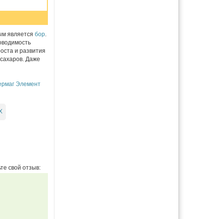
ным является
бор
.
роводимость
оста и развития
 сахаров. Даже
ермаг Элемент
Х
те свой отзыв: