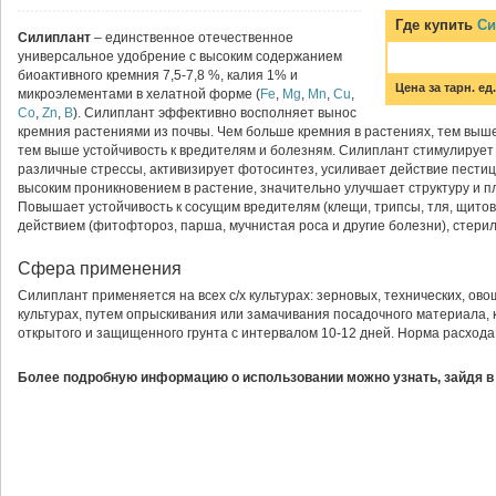
Где купить
Си
Силиплант
– единственное отечественное
универсальное удобрение с высоким содержанием
биоактивного кремния 7,5-7,8 %, калия 1% и
Цена за тарн. ед.
микроэлементами в хелатной форме (
Fe
,
Mg
,
Mn
,
Cu
,
Co
,
Zn
,
B
). Cилиплант эффективно восполняет вынос
кремния растениями из почвы. Чем больше кремния в растениях, тем выш
тем выше устойчивость к вредителям и болезням. Силиплант стимулирует 
различные стрессы, активизирует фотосинтез, усиливает действие пест
высоким проникновением в растение, значительно улучшает структуру и п
Повышает устойчивость к сосущим вредителям (клещи, трипсы, тля, щито
действием (фитофтороз, парша, мучнистая роса и другие болезни), стери
Сфера применения
Силиплант применяется на всех с/х культурах: зерновых, технических, ов
культурах, путем опрыскивания или замачивания посадочного материала,
открытого и защищенного грунта с интервалом 10-12 дней. Норма расхода 1
Более подробную информацию о использовании можно узнать, зайдя в