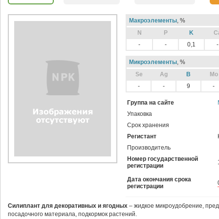
Макроэлементы
, %
N
P
K
C
-
-
0,1
-
Микроэлементы
, %
Sе
Ag
B
Mo
-
-
9
-
Группа на сайте
Упаковка
Срок хранения
Регистант
Производитель
Номер государственной
регистрации
Дата окончания срока
регистрации
Силиплант для декоративных и ягодных
–
жидкое микроудобрение, пред
посадочного материала, подкормок растений.