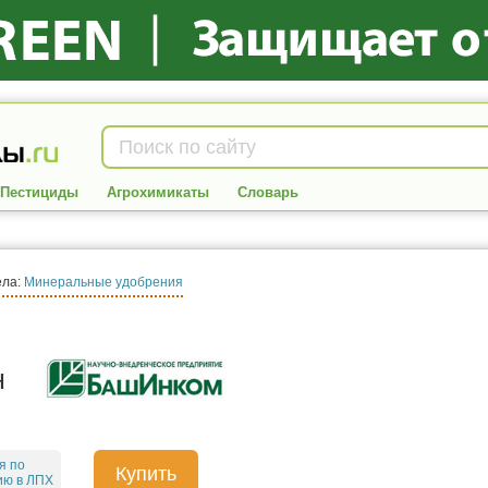
Пестициды
Агрохимикаты
Словарь
ела:
Минеральные удобрения
н
я по
Купить
ию в ЛПХ