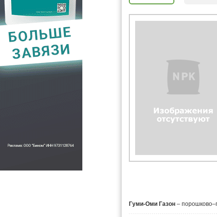
Гуми-Оми Газон
– порошково–