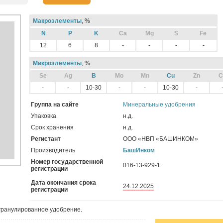
Макроэлементы
, %
N
P
K
Ca
Mg
S
Fe
12
6
8
-
-
-
-
Микроэлементы
, %
Sе
Ag
B
Mo
Mn
Cu
Zn
C
-
-
10-30
-
-
10-30
-
Группа на сайте
Минеральные удобрения
Упаковка
н.д.
Срок хранения
н.д.
Регистант
ООО «НВП «БАШИНКОМ»
Производитель
БашИнком
Номер государственной
016-13-929-1
регистрации
Дата окончания срока
24.12.2025
регистрации
гранулированное удобрение.