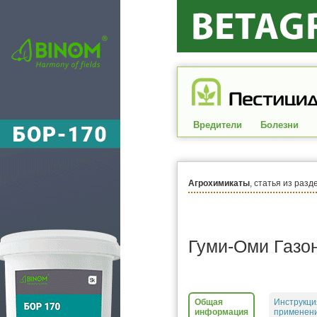
Вредители
Болезни
Агрохимикаты
, статья из разд
Гуми-Оми Газо
Общая
Инструкци
информация
применен