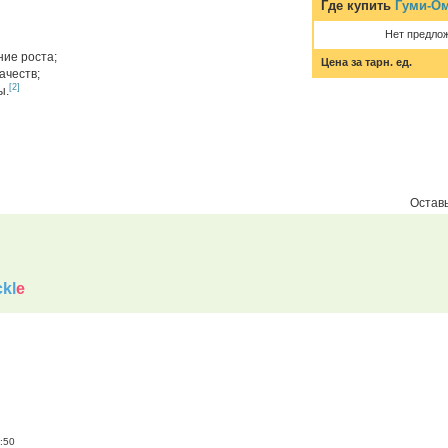
Где купить
Гуми-Ом
Нет предло
ние роста;
Цена за тарн. ед.
ачеств;
[2]
ы.
Оставь
kl
e
:50