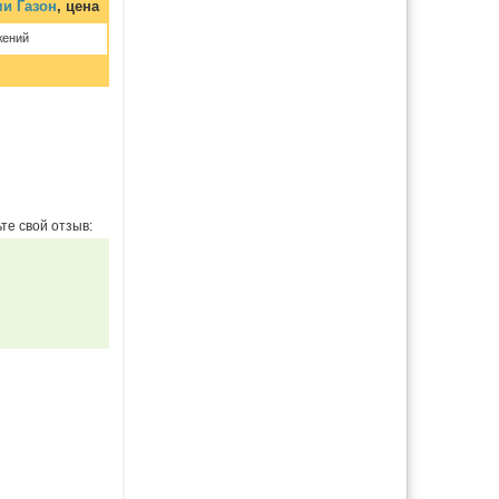
и Газон
, цена
жений
те свой отзыв: