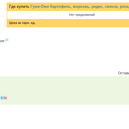
Где купить
Гуми-Оми Картофель, морковь, редис, свекла, репа
Нет предложений
Цена за тарн. ед.
[2]
ии.
Оставь
kl
e