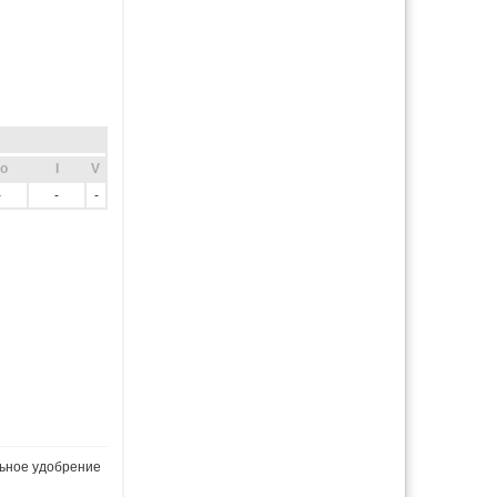
o
I
V
-
-
-
ьное удобрение