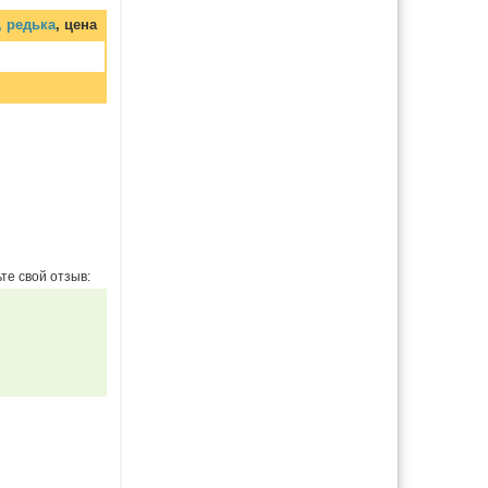
, редька
, цена
те свой отзыв: