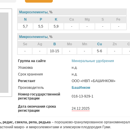
Макроэлементы
, %
N
P
K
Ca
Mg
S
Fe
5,7
5,5
5,9
-
-
-
-
Микроэлементы
, %
Sе
Ag
B
Mo
Mn
Cu
Zn
C
-
-
10-15
-
-
5-6
-
Группа на сайте
Минеральные удобрения
Упаковка
н.д.
Срок хранения
н.д.
Регистант
ООО «НВП «БАШИНКОМ»
Производитель
БашИнком
Номер государственной
016-13-929-1
регистрации
Дата окончания срока
24.12.2025
регистрации
 редис, свекла, репа, редька
– порошково-гранулированное органоминерал
астений макро- и микроэлементами и эликсиром плодородия Гуми.