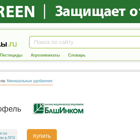
Пестициды
Агрохимикаты
Словарь
ела:
Минеральные удобрения
офель
я по
Купить
ию в ЛПХ