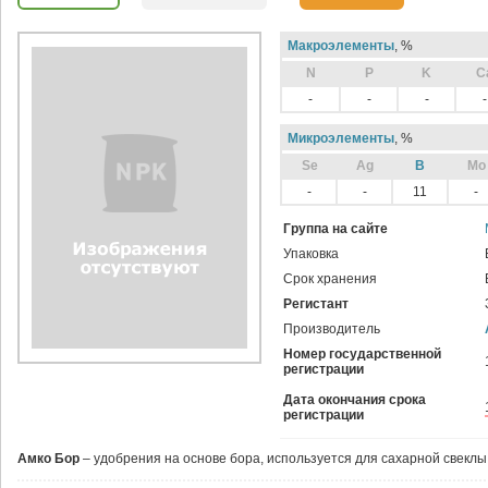
Макроэлементы
, %
N
P
K
C
-
-
-
-
Микроэлементы
, %
Sе
Ag
B
Mo
-
-
11
-
Группа на сайте
Упаковка
Срок хранения
Регистант
Производитель
Номер государственной
регистрации
Дата окончания срока
регистрации
Амко Бор
– удобрения на основе бора, используется для сахарной свеклы 