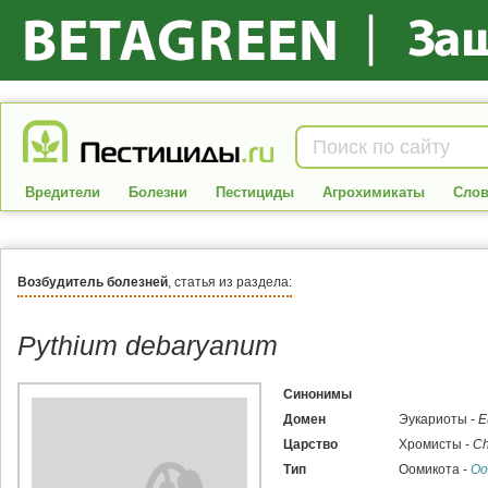
Вредители
Болезни
Пестициды
Агрохимикаты
Слов
Возбудитель болезней
, статья из раздела:
Pythium debaryanum
Синонимы
Домен
Эукариоты -
E
Царство
Хромисты -
Ch
Тип
Оомикота -
Oo