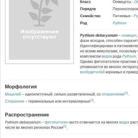
Класс
Оомицеты -
O
Порядок
Пероноспоро
Семейство
Питиевые -
Py
Род
Pythium
Pythium debaryanum
–
оомицет
фазе всходов, способен паразит
Идентифицирован в патокомпл
не всеми микологами, поскольку
комплексом
видов
рода
Pythium
.
Однако фитопатологи-практики 
упоминается во многих литерату
возбудителей
корневых и прико
Морфология
[3]
Мицелий
– одноклеточный, сильно разветвленный, со
спорангиями
.
[3]
Спорангии
– терминальные или интеркалярные
.
Распространение
Pythium debaryanum
–
фитопатоген
часто отмечается на многих
видах
раст
[2]
числе во многих регионах России
.