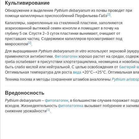
Культивирование
Обнаружение и выделение
Pythium debaryanum
из почвы проводят при
[2]
помощи капиллярных приспособлений Перфильева-Габэ
.
Капилляры, закрепленные на стеклянной пластине, заполняются
агаризованной вытяжкой семян конопли и помещают в почву на
глубину 5 см. Спустя 2–3 суток пластинки вынимают, очищают от
приставших частиц. Содержимое капилляров просматривают под
[2]
микроскопом
.
Для выращивания
Pythium debaryanum in vitro
используют зерновой (кукуру
применяются антибиотики.
Фитопатоген
хорошо растет на средах, содер
гриба ослабевает в присутствии хлортетрациклина, неомицина и новоби
быть слабо кислой или нейтральной. С целью освобождения от
бактерий
к
Оптимальная температура для роста
вида
+20°C–+25°C. Оптимальная вл
Техника посева и методы сохранения штамбов аналогичны
Pythium aristo
Вредоносность
Pythium debaryanum
–
фитопатоген
, в большинстве случаев поражает под
всходов. Жизнедеятельность
фитопатогена
вызывает побурение и загниван
[1]
снижение урожайности
.