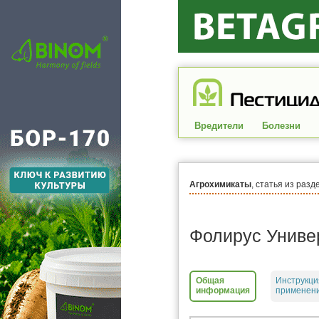
Вредители
Болезни
Агрохимикаты
, статья из разд
Фолирус Униве
Общая
Инструкци
информация
применени