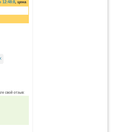
 12:48:8
, цена
Х
те свой отзыв: