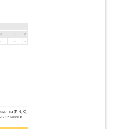
o
I
V
-
-
-
енты (P, N, K),
ого питания и