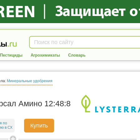
Пестициды
Агрохимикаты
Словарь
ела:
Минеральные удобрения
рсал Амино 12:48:8
я по
Купить
ю в СХ