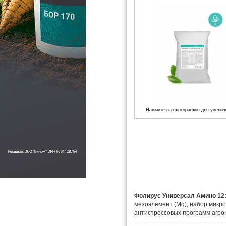
Нажмите на фотографию для увелич
Фолирус Универсал Амино 12:
мезоэлемент (Мg), набор микроэ
антистрессовых программ агрок