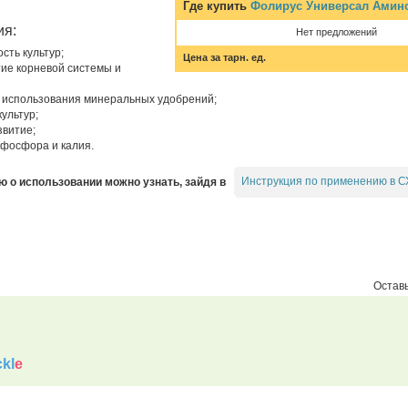
Где купить
Фолирус Универсал Амино
ия:
Нет предложений
сть культур;
Цена за тарн. ед.
тие корневой системы и
использования минеральных удобрений;
ультур;
звитие;
 фосфора и калия.
Инструкция по применению в С
о использовании можно узнать, зайдя в
Оставь
kl
e