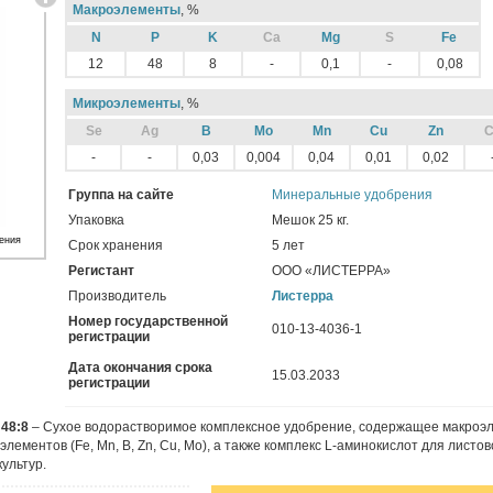
Макроэлементы
, %
N
P
K
Ca
Mg
S
Fe
12
48
8
-
0,1
-
0,08
Микроэлементы
, %
Sе
Ag
B
Mo
Mn
Cu
Zn
C
-
-
0,03
0,004
0,04
0,01
0,02
Группа на сайте
Минеральные удобрения
Упаковка
Мешок 25 кг.
ения
Срок хранения
5 лет
Регистант
ООО «ЛИСТЕРРА»
Производитель
Листерра
Номер государственной
010-13-4036-1
регистрации
Дата окончания срока
15.03.2033
регистрации
48:8
– Сухое водорастворимое комплексное удобрение, содержащее макроэлем
лементов (Fe, Mn, B, Zn, Cu, Mo), а также комплекс L-аминокислот для листов
ультур.