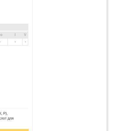
o
I
V
-
-
-
, P),
слот для