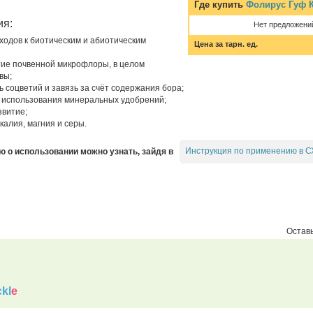
Где купить
Фолирус Гуф К
ия:
Нет предложени
ходов к биотическим и абиотическим
Цена за тарн. ед.
тие почвенной микрофлоры, в целом
вы;
 соцветий и завязь за счёт содержания бора;
использования минеральных удобрений;
звитие;
калия, магния и серы.
Инструкция по применению в С
о использовании можно узнать, зайдя в
Оставь
kl
e