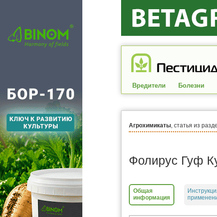
Вредители
Болезни
Агрохимикаты
, статья из разд
Фолирус Гуф К
Общая
Инструкци
информация
применени