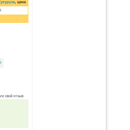
укуруза
, цена
й
Х
те свой отзыв: