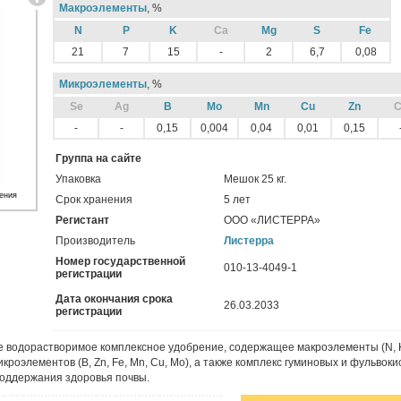
Макроэлементы
, %
N
P
K
Ca
Mg
S
Fe
21
7
15
-
2
6,7
0,08
Микроэлементы
, %
Sе
Ag
B
Mo
Mn
Cu
Zn
C
-
-
0,15
0,004
0,04
0,01
0,15
Группа на сайте
Упаковка
Мешок 25 кг.
ения
Срок хранения
5 лет
Регистант
ООО «ЛИСТЕРРА»
Производитель
Листерра
Номер государственной
010-13-4049-1
регистрации
Дата окончания срока
26.03.2033
регистрации
е водорастворимое комплексное удобрение, содержащее макроэлементы (N, K
кроэлементов (B, Zn, Fe, Mn, Cu, Mo), а также комплекс гуминовых и фульвоки
поддержания здоровья почвы.