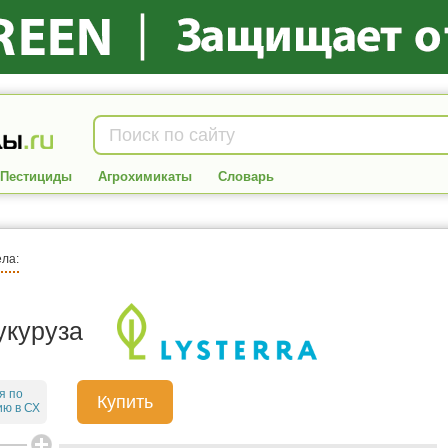
Пестициды
Агрохимикаты
Словарь
ела:
укуруза
я по
Купить
ю в СХ