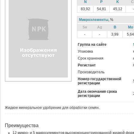
N
P
K
C
83,92
54,81
45,12
-
Микроэлементы
, %
Sе
Ag
B
Mo
-
-
3,99
5,64
Группа на сайте
Упаковка
Срок хранения
Регистант
Производитель
Номер государственной
регистрации
Дата окончания срока
регистрации
Жидкое минеральное удобрение для обработки семян.
Преимущества
12 микро- и 5 макроэлементов высококонцентрированной жидкой фор