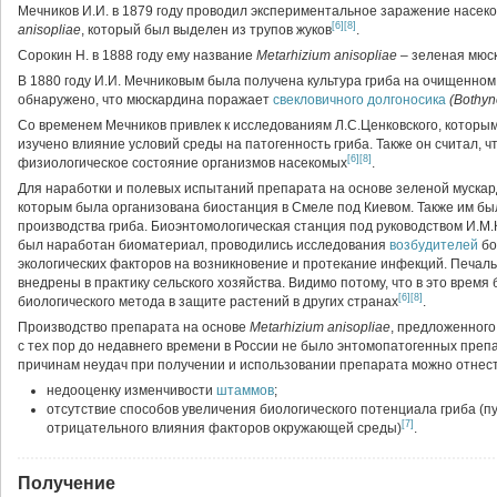
Мечников И.И. в 1879 году проводил экспериментальное заражение насе
[6]
[8]
anisopliae
, который был выделен из трупов жуков
.
Сорокин Н. в 1888 году ему название
Меtarhizium anisopliae
– зеленая мюс
В 1880 году И.И. Мечниковым была получена культура гриба на очищенном
обнаружено, что мюскардина поражает
свекловичного долгоносика
(Bothyn
Со временем Мечников привлек к исследованиям Л.С.Ценковского, которы
изучено влияние условий среды на патогенность гриба. Также он считал, 
[6]
[8]
физиологическое состояние организмов насекомых
.
Для наработки и полевых испытаний препарата на основе зеленой мускар
которым была организована биостанция в Смеле под Киевом. Также им бы
производства гриба. Биоэнтомологическая станция под руководством И.М.К
был наработан биоматериал, проводились исследования
возбудителей
бо
экологических факторов на возникновение и протекание инфекций. Печаль
внедрены в практику сельского хозяйства. Видимо потому, что в это врем
[6]
[8]
биологического метода в защите растений в других странах
.
Производство препарата на основе
Metarhizium anisopliae
, предложенного
с тех пор до недавнего времени в России не было энтомопатогенных препа
причинам неудач при получении и использовании препарата можно отнест
недооценку изменчивости
штаммов
;
отсутствие способов увеличения биологического потенциала гриба (
[7]
отрицательного влияния факторов окружающей среды)
.
Получение