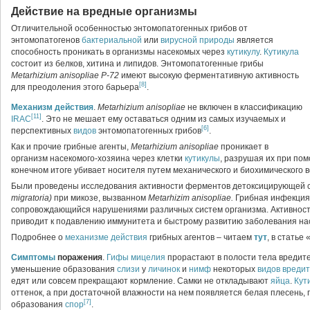
Действие на вредные организмы
Отличительной особенностью энтомопатогенных грибов от
энтомопатогенов
бактериальной
или
вирусной природы
является
способность проникать в организмы насекомых через
кутикулу
.
Кутикула
состоит из белков, хитина и липидов. Энтомопатогенные грибы
Metarhizium anisopliae Р-72
имеют высокую ферментативную активность
[8]
для преодоления этого барьера
.
Механизм действия
.
Metarhizium anisopliae
не включен в классификацию
[11]
IRAC
. Это не мешает ему оставаться одним из самых изучаемых и
[6]
перспективных
видов
энтомопатогенных грибов
.
Как и прочие грибные агенты,
Metarhizium anisopliae
проникает в
организм насекомого-хозяина через клетки
кутикулы
, разрушая их при пом
конечном итоге убивает носителя путем механического и биохимического 
Были проведены исследования активности ферментов детоксицирующей
migratoria)
при микозе, вызванном
Metarhizim anisopliae.
Грибная инфекция 
сопровождающийся нарушениями различных систем организма. Активнос
приводит к подавлению иммунитета и быстрому развитию заболевания н
Подробнее о
механизме действия
грибных агентов – читаем
тут
, в статье
Симптомы
поражения
.
Гифы
мицелия
прорастают в полости тела вредите
уменьшение образования
слизи
у
личинок
и
нимф
некоторых
видов
вреди
едят или совсем прекращают кормление. Самки не откладывают
яйца
.
Кут
оттенок, а при достаточной влажности на нем появляется белая плесень
[7]
образования
спор
.