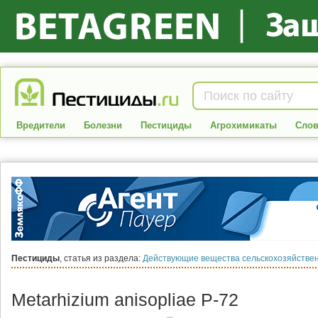
Вредители
Болезни
Пестициды
Агрохимикаты
Слов
Пестициды
, статья из раздела:
Действующие вещества сельскохозяйствен
Metarhizium anisopliae Р-72