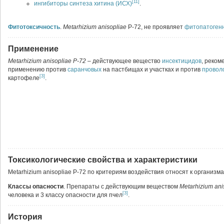
[11]
ингибиторы синтеза хитина (ИСХ)
.
Фитотоксичность
.
Metarhizium anisopliae
Р-72, не проявляет
фитопатоген
Применение
Metarhizium anisopliae Р-72
– действующее вещество
инсектицидов
, реком
применению против
саранчовых
на пастбищах и участках и против
провол
[3]
картофеле
.
Токсикологические свойства и характеристики
Metarhizium anisopliae Р-72 по критериям воздействия относят к органи
Классы опасности
. Препараты с действующим веществом
Metarhizium ani
[3]
человека и 3 классу опасности для пчел
.
История