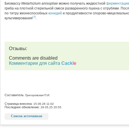
Биомассу
Metarhizium anisopliae
можно получать жидкостной
ферментаци
гриба на плотной стерильной смеси разваренного пшена с отрубями. Пос
по титру жизнеспособных
конидий
и продуктивности спорово-мицелиально
[7]
культивирования
.
Отзывы:
Comments are disabled
Комментарии для сайта
Cackl
e
Составитель:
Григоровская П.И.
Страница внесена:
15.06.28 11:02
Последнее обновление:
29.05.25 20:55
Список источников