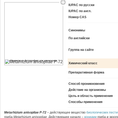
IUPAC по русски
IUPAC по англ.
Номер CAS
Синонимы
По английски
Группа на сайте
Нажмите на фотографию для увеличения
Химический класс
Препаративная форма
Способ проникновения
Действие на организмы
Цель и область применения
Способы применения
Metarhizium anisopliae Р-72
– действующее вещество
биологических пест
гриба
Metarhizium anisopliae
. Действующее начало –
конидии
гриба и экзо