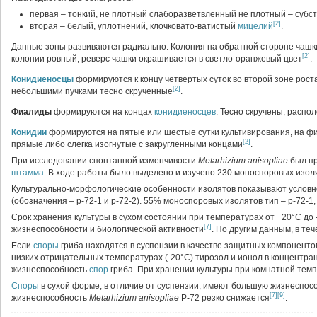
первая – тонкий, не плотный слаборазветвленный не плотный – суб
[2]
вторая – белый, уплотнений, клочковато-ватистый
мицелий
.
Данные зоны развиваются радиально. Колония на обратной стороне чашки
[2]
колонии ровный, реверс чашки окрашивается в светло-оранжевый цвет
.
Конидиеносцы
формируются к концу четвертых суток во второй зоне рост
[2]
небольшими пучками тесно скрученные
.
Фиалиды
формируются на концах
конидиеносцев
. Тесно скручены, распо
Конидии
формируются на пятые или шестые сутки культивирования, на ф
[2]
прямые либо слегка изогнутые с закругленными концами
.
При исследовании спонтанной изменчивости
Metarhizium anisopliae
был пр
штамма
. В ходе работы было выделено и изучено 230 моноспоровых изо
Культурально-морфологические особенности изолятов показывают услов
(обозначения – р-72-1 и р-72-2). 55% моноспоровых изолятов тип – р-72-1,
Срок хранения культуры в сухом состоянии при температурах от +20°С до 
[7]
жизнеспособности и биологической активности
.
По другим данным, в теч
Если
споры
гриба находятся в суспензии в качестве защитных компоненто
низких отрицательных температурах (-20°С) тирозол и ионол в концентра
жизнеспособность
спор
гриба. При хранении культуры при комнатной темп
Споры
в сухой форме, в отличие от суспензии, имеют большую жизнеспос
[7]
[9]
жизнеспособность
Metarhizium anisopliae
Р-72 резко снижается
.