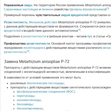
Поражаемые
виды
. На территории России применение
Metarhizium anisop
[3]
Саранчевые настоящие
и
личинок
семейства
Щелкуны
(
проволочников
)
.
Примерный перечень
чувствительных
видов
вредителей
представлен в
Резистентность
.
Механизм действия
Metarhizium anisopliae
Р-72 уникален
с данным действующим веществом не формируется. Сохраняется риск со
[4]
вредителей
к воздействию данного энтомопатогена
.
Подробнее о
резистентности
к грибным агентам – читаем
тут
, в статье «
Профилактика
резистентности
. Основной пунткт программы профилакти
чередование
инсектицидов
с действующими веществами различного
меха
[5]
резистентность
.
Замена Metarhizium anisopliae Р-72
Препараты с действующим веществом
Metarhizium anisopliae
Р-72 возможн
соединений с инсектицидной активностью, включенными в классификацию
В зависимости от условий применения это могут быть:
различные
биологические
пестициды
;
препараты с действующими веществами синтетического происхожден
фосфорорганические соединения (ФОС)
;
пиретроиды
;
неоникотиноиды
;
бензамиды
;
бензоилмочевины
;