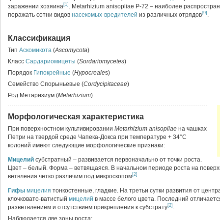
[1]
заражении хозяина
. Metarhizium anisopliae Р-72 – наиболее распростр
[9]
поражать сотни видов
насекомых-вредителей
из различных отрядов
.
Классификация
Тип
Аскомикота
(
Ascomycota
)
Класс
Сардариомицеты
(
Sordariomycetes
)
Порядок
Гипокрейные
(
Hypocreale
s)
Семейство Спорыньевые (
Cordycipitaceae
)
Род Метаризиум (
Metarhizium
)
Морфологическая характеристика
При поверхностном культивировании
Metarhizium anisopliae
на чашках
Петри на твердой среде Чапека-Докса при температуре + 34°С
колоний имеют следующие морфологические признаки:
Мицелий
субстратный – развивается первоначально от точки роста.
Цвет – белый. Форма – ветвящаяся. В начальном периоде роста на повер
[2]
ветвления четко различим под микроскопом
.
Гифы
мицелия
тонкостенные, гладкие. На третьи сутки развития от цент
клочковато-ватистый
мицелий
в массе белого цвета. Последний отличаетс
[2]
разветвлением и отсутствием прикрепления к субстрату
.
Наблюдается две зоны роста: