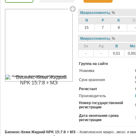
Макроэлементы
, %
N
P
K
C
15
7
8
-
Микроэлементы
, %
Sе
Ag
B
Mo
-
-
0,01
0,00
Группа на сайте
Упаковка
Нажмите на фотографию для увеличения
Срок хранения
Регистант
Производитель
Номер государственной
регистрации
Дата окончания срока
регистрации
Бионекс-Кеми Жидкий NPK 15:7:8 + МЭ
– Комплексное макро-, мезо- и ми