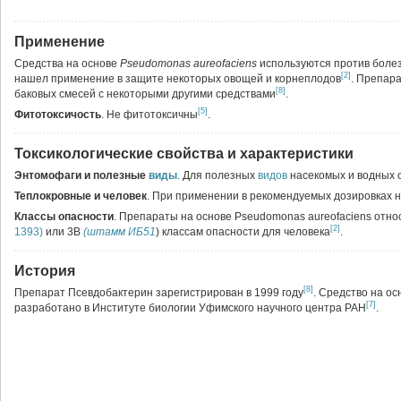
Применение
Средства на основе
Pseudomonas aureofaciens
используются против болез
[2]
нашел применение в защите некоторых овощей и корнеплодов
.
Препар
[8]
баковых смесей с некоторыми другими средствами
.
[5]
Фитотоксичость
. Не фитотоксичны
.
Токсикологические свойства и характеристики
Энтомофаги и полезные
виды
. Для полезных
видов
насекомых и водных 
Теплокровные и человек
. При применении в рекомендуемых дозировках 
Классы опасности
. Препараты на основе Pseudomonas aureofaciens относ
[2]
1393)
или 3В
(штамм ИБ51
) классам опасности для человека
.
История
[8]
Препарат Псевдобактерин зарегистрирован в 1999 году
.
Средство на ос
[7]
разработано в Институте биологии Уфимского научного центра РАН
.