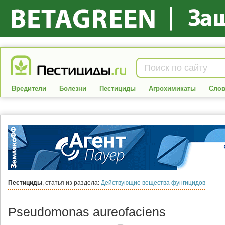
Вредители
Болезни
Пестициды
Агрохимикаты
Слов
Пестициды
, статья из раздела:
Действующие вещества фунгицидов
Pseudomonas aureofaciens