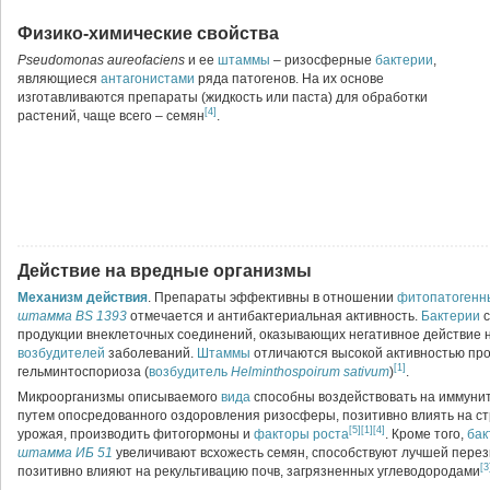
Физико-химические свойства
Pseudomonas aureofaciens
и ее
штаммы
– ризосферные
бактерии
,
являющиеся
антагонистами
ряда патогенов. На их основе
изготавливаются препараты (жидкость или паста) для обработки
[4]
растений, чаще всего – семян
.
Действие на вредные организмы
Механизм действия
. Препараты эффективны в отношении
фитопатогенн
штамма BS 1393
отмечается и антибактериальная активность.
Бактерии
с
продукции внеклеточных соединений, оказывающих негативное действие 
возбудителей
заболеваний.
Штаммы
отличаются высокой активностью пр
[1]
гельминтоспориоза (
возбудитель
Helminthospoirum sativum
)
.
Микроорганизмы описываемого
вида
способны воздействовать на иммуни
путем опосредованного оздоровления ризосферы, позитивно влиять на ст
[5]
[1]
[4]
урожая, производить фитогормоны и
факторы роста
. Кроме того,
бак
штамма ИБ 51
увеличивают всхожесть семян, способствуют лучшей перез
[3
позитивно влияют на рекультивацию почв, загрязненных углеводородами