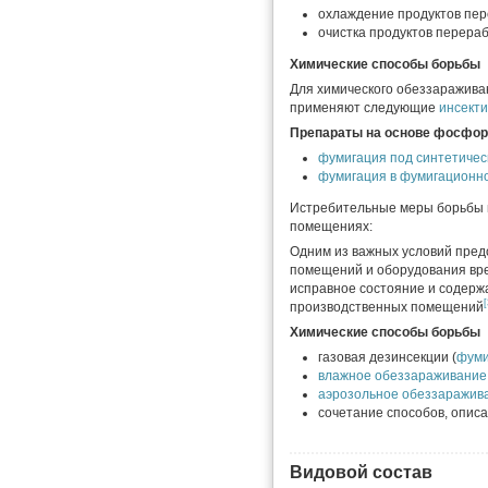
охлаждение продуктов пер
очистка продуктов перераб
Химические способы борьбы
Для химического обеззаражива
применяют следующие
инсект
Препараты на основе фосфор
фумигация под синтетичес
фумигация в фумигационн
Истребительные меры борьбы в
помещениях:
Одним из важных условий пред
помещений и оборудования вр
исправное состояние и содержа
[
производственных помещений
Химические способы борьбы
газовая дезинсекции (
фуми
влажное обеззараживани
аэрозольное обеззаражив
сочетание способов, опис
Видовой состав