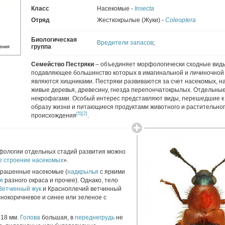
Класс
Насекомые -
Insecta
Отряд
Жесткокрылые (Жуки) -
Coleoptera
Биологическая
Вредители запасов
;
группа
ения
Семейство Пестряки
– объединяет морфологически сходные вид
подавляющее большинство которых в имагинальной и личиночной
являются хищниками. Пестряки развиваются за счет насекомых, 
живые деревья, древесину, гнезда перепончатокрылых. Отдельны
некрофагами. Особый интерес представляют виды, перешедшие к
образу жизни и питающиеся продуктами животного и растительно
[5]
[2]
происхождения
.
фологии отдельных стадий развития можно
 строение насекомых
».
окрашенные насекомые (
надкрылья
с яркими
я
разного окраса и прочее). Однако, тело
Ветчинный жук
и Красноплечий ветчинный
снокоричневое и синее или зеленое с
 18 мм.
Голова
большая, в
переднегрудь
не