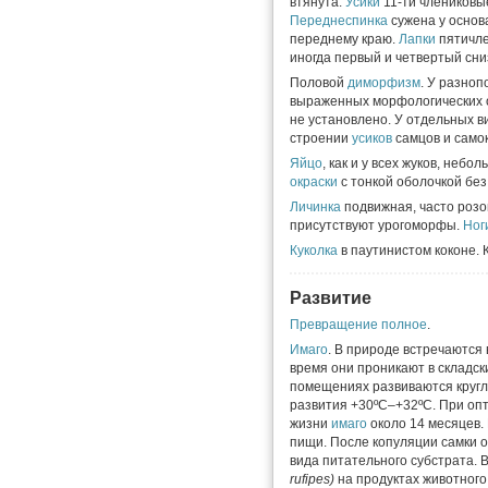
втянута.
Усики
11-ти члениковы
Переднеспинка
сужена у основ
переднему краю.
Лапки
пятичле
иногда первый и четвертый сни
Половой
диморфизм
. У разно
выраженных морфологических о
не установлено. У отдельных в
строении
усиков
самцов и само
Яйцо
, как и у всех жуков, неб
окраски
с тонкой оболочкой без
Личинка
подвижная, часто розо
присутствуют урогоморфы.
Ног
Куколка
в паутинистом коконе. К
Развитие
Превращение полное
.
Имаго
. В природе встречаются 
время они проникают в складс
помещениях развиваются кругл
развития +30ºC–+32ºC. При оп
жизни
имаго
около 14 месяцев. 
пищи. После копуляции самки
вида питательного субстрата. 
rufipes)
на продуктах животног