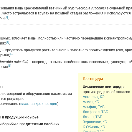
зования вида Красноплечий ветчинный жук
(Necrobia ruficollis)
в судебной пра
 часто встречаются в трупах на поздней стадии разложения и используются
[1]
гии
.
ищных, включает виды, полностью или частично перешедшие к синантропному
[1]
ниях
.
s) –
вредитель продуктов растительного и животного происхождения (соя, арах
[1]
 рыба)
.
Necrobia ruficollis)
– повреждает сыры, особенно заплесневелые, сушеную рыб
[1]
дения
.
Пестициды
бы
Химические пестициды:
против вредителей запасов
ью помещений и оборудования насекомыми
Актеллик, КЭ
тся регулярно;
Алиот, КЭ
раживание (
влажная дезинсекция
)
Альфин, ТАБ
Дакфосал, ТАБ
Джинн, ТАБ
 в продукции и сырье
Зерноспас, КЭ
ы борьбы с вредителями хлебных
К-Обиоль, КЭ