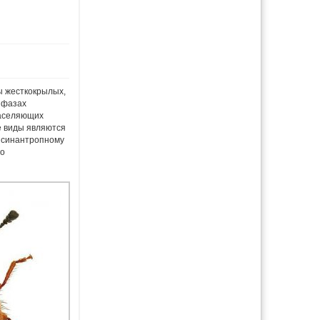
ы жесткокрылых,
 фазах
населяющих
е виды являются
 синантропному
го