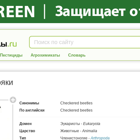
Пестициды
Агрохимикаты
Словарь
ряки
Синонимы
Checkered beetles
По английски
Checkered beetles
Домен
Эукариоты -
Eukaryota
Царство
Животные -
Animalia
Тип
Членистоногие -
Arthropoda