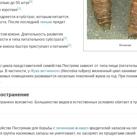
[1]
олько до 50 штук
.
[1]
 короткое
.
едряется в субстрат, которым питается.
аста. После последней
линьки
прядет
том коконе. Длительность развития
[1]
ости и типа питательного субстрата
.
Личинки
[1]
и кокона быстро приступает к питанию
.
цикла представителей семейства Пестряки зависит от типа пищи (питательн
. В частности, у
Жука ветчинного
(Necrobia rufipes)
жизненный цикл занимает
ваемых помещениях развивается несколько поколений жуков за год. При пони
.
ространение
ранено всесветно. Большинство видов в естественных условиях обитает в тр
ейство Пестрянки для борьбы с
личинками
и
имаго
вредителей запасов на се
я группа насекомых запасы не уничтожает, но засоряет их продуктами своей