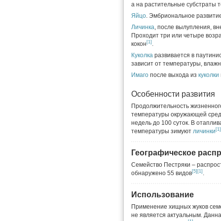
а на растительные субстраты т
Яйцо
. Эмбриональное развитие
Личинка
, после вылупления, вн
Проходит три или четыре возр
[1]
кокон
.
Куколка
развивается в паутинис
зависит от температуры, влажн
Имаго
после выхода из
куколки
Особенности развития
Продолжительность жизненного 
температуры окружающей среды
недель до 100 суток. В отапли
[1]
температуры зимуют
личинки
Географическое расп
Семейство Пестряки – распрост
[5]
[1]
обнаружено 55 видов
.
Использование
Применение хищных жуков сем
не является актуальным. Данна