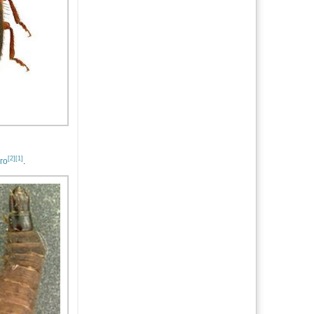
[2]
[1]
го
.