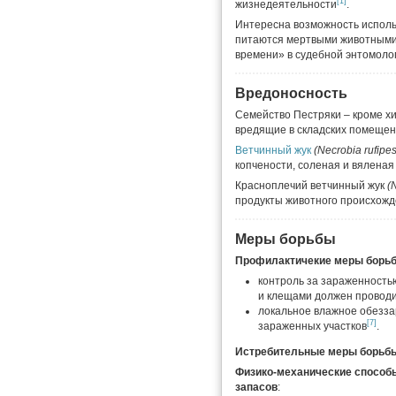
[1]
жизнедеятельности
.
Интересна возможность исполь
питаются мертвыми животными,
времени» в судебной энтомоло
Вредоносность
Семейство Пестряки – кроме х
вредящие в складских помеще
Ветчинный жук
(Necrobia rufipe
копчености, соленая и вяленая
Красноплечий ветчинный жук
(
продукты животного происхож
Меры борьбы
Профилактичекие меры борь
контроль за зараженност
и клещами должен проводи
локальное влажное обезза
[7]
зараженных участков
.
Истребительные меры борьбы
Физико-механические способ
запасов
: