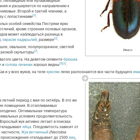
е, пиловидные или булавовидные.
ания и расширяется по направлению к
никовые. Второй и третий членики, а
[2]
зу с лопастинками
.
полых особей семейства Пестряки ярко
тличий, кроме строения половых органов,
идов может наблюдаться разница в
[2]
к,
окраске
надкрылий
, размере
.
ольшое, овальное, полупрозрачное, светлой
Имаго
[2]
 резкой скульптуры
.
ватого цвета. На девятом сегменте
брюшка
[5]
[1]
и
и
голова
личинки
хорошо видны
.
ак и у всех жуков, на теле
куколки
легко распознаются все части будущего
има
в летний период с мая по октябрь. В это же
кие помещения. В отапливаемых
огодично. Оптимальная температура
тимальных условиях продолжительность
Взрослый жук активно летает в поисках
 откладывают
яйца
. Плодовитость зависит от
В частности,
Жук ветчинный
(Necrobia
о происхождения откладывает до 1500
яиц
,