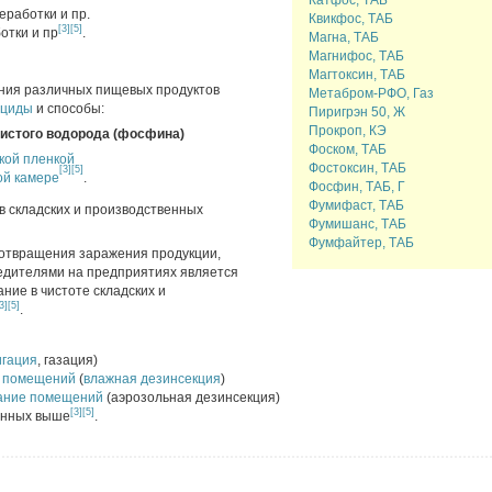
Катфос, ТАБ
еработки и пр.
Квикфос, ТАБ
[3]
[5]
отки и пр
.
Магна, ТАБ
Магнифос, ТАБ
Магтоксин, ТАБ
ния различных пищевых продуктов
Метабром-РФО, Газ
ициды
и способы:
Пиригрэн 50, Ж
Прокроп, КЭ
истого водорода (фосфина)
Фоском, ТАБ
кой пленкой
Фостоксин, ТАБ
[3]
[5]
ой камере
.
Фосфин, ТАБ, Г
Фумифаст, ТАБ
 складских и производственных
Фумишанс, ТАБ
Фумфайтер, ТАБ
отвращения заражения продукции,
едителями на предприятиях является
ние в чистоте складских и
3]
[5]
.
гация
, газация)
е помещений
(
влажная дезинсекция
)
ание помещений
(аэрозольная дезинсекция)
[3]
[5]
анных выше
.