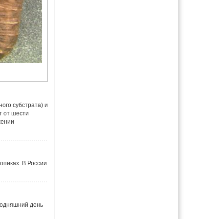
ого субстрата) и
 от шести
жении
опиках. В России
годняшний день