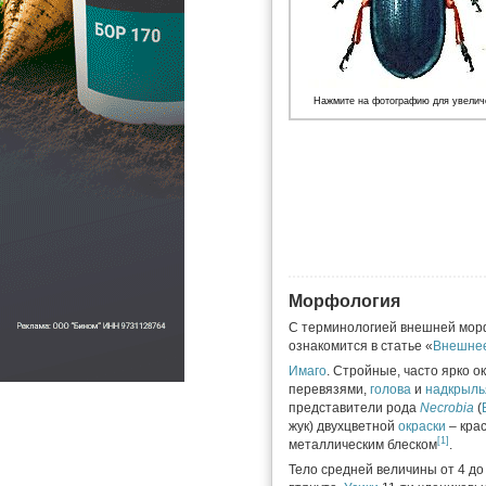
Нажмите на фотографию для увелич
Морфология
С терминологией внешней мор
ознакомится в статье «
Внешнее
Имаго
. Стройные, часто ярко 
перевязями,
голова
и
надкрыль
представители рода
Necrobia
(
жук) двухцветной
окраски
– кра
[1]
металлическим блеском
.
Тело средней величины от 4 до