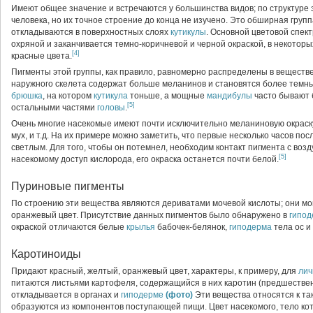
Имеют общее значение и встречаются у большинства видов; по структуре 
человека, но их точное строение до конца не изучено. Это обширная груп
откладываются в поверхностных слоях
кутикулы
. Основной цветовой спек
охряной и заканчивается темно-коричневой и черной окраской, в некотор
[4]
красные цвета.
Пигменты этой группы, как правило, равномерно распределены в веществ
наружного скелета содержат больше меланинов и становятся более темны
брюшка
, на котором
кутикула
тоньше, а мощные
мандибулы
часто бывают 
[5]
остальными частями
головы
.
Очень многие насекомые имеют почти исключительно меланиновую окраск
мух, и т.д. На их примере можно заметить, что первые несколько часов по
светлым. Для того, чтобы он потемнел, необходим контакт пигмента с возд
[5]
насекомому доступ кислорода, его окраска останется почти белой.
Пуриновые пигменты
По строению эти вещества являются дериватами мочевой кислоты; они мог
оранжевый цвет. Присутствие данных пигментов было обнаружено в
гипод
окраской отличаются белые
крылья
бабочек-белянок,
гиподерма
тела ос и 
Каротиноиды
Придают красный, желтый, оранжевый цвет, характеры, к примеру, для
лич
питаются листьями картофеля, содержащийся в них каротин (предшествен
откладывается в органах и
гиподерме
(фото)
Эти вещества относятся к та
образуются из компонентов поступающей пищи. Цвет насекомого, тело ко