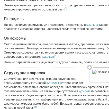
Имеют красный цвет, растворены крови, по структуре напоминают гемогло
[5]
комаров хирономид имеют розоватый цвет.
Птеридины
Являются флуоресцирующими пигментами, обнаружены в
крыльях
, глазах
оранжевая и красная окраска насекомых создается этими веществами.
Оммохромы
Светозащитные пигменты, локализованные в клетках, прилегающих к све
глаз насекомых. Благодаря наличию оммохромов, глаза насекомых могут бы
Оммохромы содержатся и во многих других тканях насекомых, например, в
[4]
одновременно пигментами
крыльев
.
Помимо перечисленных, существуют и другие пигменты, более или менее 
Структурная окраска
Структурная, или физическая окраска, обусловлена
особым строением хитиновой
кутикулы
, которая создает
возможность для возникновения определенных оптических эффектов. Цвет
физическими явлениями, не связан с присутствием в
кутикуле
пигментов, х
свои нюансы в общее восприятие окраски. В результате наличия светоо
явления рассеивания, интерференции и отражения, разлагающие белый све
физическая окраска может быть любой. Ее характерная особенность состои
[5]
металлический блеск.