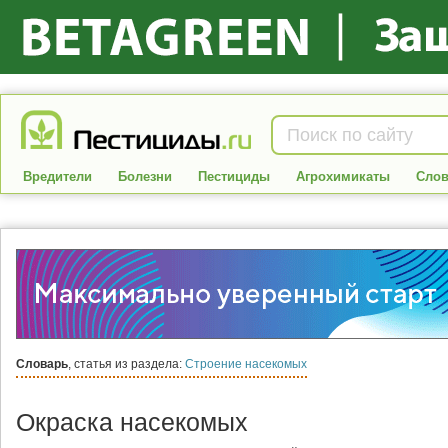
Вредители
Болезни
Пестициды
Агрохимикаты
Слов
Словарь
, статья из раздела:
Строение насекомых
Окраска насекомых