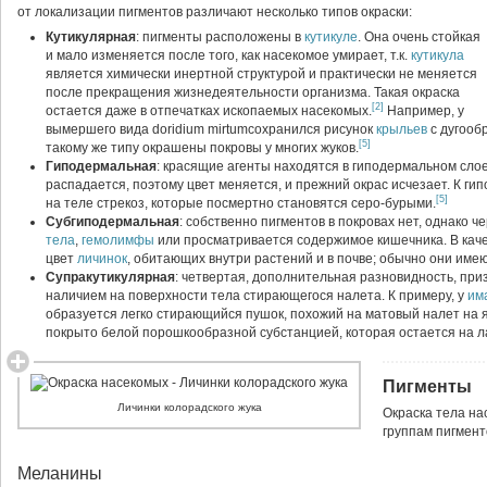
от локализации пигментов различают несколько типов окраски:
Кутикулярная
: пигменты расположены в
кутикуле
. Она очень стойкая
и мало изменяется после того, как насекомое умирает, т.к.
кутикула
является химически инертной структурой и практически не меняется
после прекращения жизнедеятельности организма. Такая окраска
[2]
остается даже в отпечатках ископаемых насекомых.
Например, у
вымершего вида doridium mirtumсохранился рисунок
крыльев
с дугооб
[5]
такому же типу окрашены покровы у многих жуков.
Гиподермальная
: красящие агенты находятся в гиподермальном сло
распадается, поэтому цвет меняется, и прежний окрас исчезает. К г
[5]
на теле стрекоз, которые посмертно становятся серо-бурыми.
Субгиподермальная
: собственно пигментов в покровах нет, однако 
тела
,
гемолимфы
или просматривается содержимое кишечника. В кач
цвет
личинок
, обитающих внутри растений и в почве; обычно они имею
Супракутикулярная
: четвертая, дополнительная разновидность, пр
наличием на поверхности тела стирающегося налета. К примеру, у
им
образуется легко стирающийся пушок, похожий на матовый налет на яг
покрыто белой порошкообразной субстанцией, которая остается на ла
Пигменты
Личинки колорадского жука
Окраска тела н
группам пигмент
Меланины