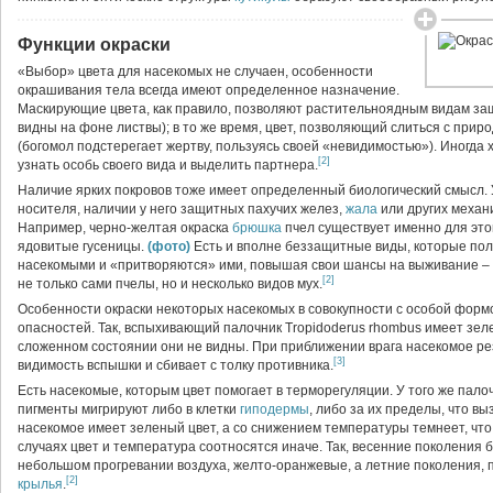
Функции окраски
«Выбор» цвета для насекомых не случаен, особенности
окрашивания тела всегда имеют определенное назначение.
Маскирующие цвета, как правило, позволяют растительноядным видам за
видны на фоне листвы); в то же время, цвет, позволяющий слиться с прир
(богомол подстерегает жертву, пользуясь своей «невидимостью»). Иногда
[2]
узнать особь своего вида и выделить партнера.
Наличие ярких покровов тоже имеет определенный биологический смысл. У
носителя, наличии у него защитных пахучих желез,
жала
или других механ
Например, черно-желтая окраска
брюшка
пчел существует именно для этог
ядовитые гусеницы.
(фото)
Есть и вполне беззащитные виды, которые пол
насекомыми и «притворяются» ими, повышая свои шансы на выживание – 
[2]
не только сами пчелы, но и несколько видов мух.
Особенности окраски некоторых насекомых в совокупности с особой форм
опасностей. Так, вспыхивающий палочник Tropidoderus rhombus имеет зел
сложенном состоянии они не видны. При приближении врага насекомое ре
[3]
видимость вспышки и сбивает с толку противника.
Есть насекомые, которым цвет помогает в терморегуляции. У того же пало
пигменты мигрируют либо в клетки
гиподермы
, либо за их пределы, что в
насекомое имеет зеленый цвет, а со снижением температуры темнеет, что
случаях цвет и температура соотносятся иначе. Так, весенние поколения
небольшом прогревании воздуха, желто-оранжевые, а летние поколения,
[2]
крылья
.