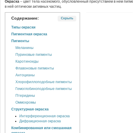
Окраска
– цвет тела насекомого, обусловленный присутствием в нем пигм
в ней оптически активных частиц.
Содержание:
Скрыть
Типы окраски
Пигментная окраска
Пигменты
Меланины
Пуриновые пигменты
Каротиноиды
Флавоновые пигменты
Антоцианы
Хлорофиллоподобные пигменты
Гемоглобиноподобные пигменты
Птеридины
Оммохромы
Структурная окраска
Интерференционная окраска
Дифракционная окраска
Комбинированная или смешанная