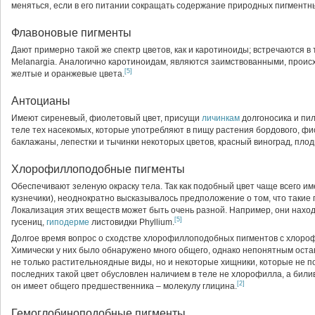
меняться, если в его питании сокращать содержание природных пигментн
Флавоновые пигменты
Дают примерно такой же спектр цветов, как и каротиноиды; встречаются в
Melanargia. Аналогично каротиноидам, являются заимствованными, проис
[5]
желтые и оранжевые цвета.
Антоцианы
Имеют сиреневый, фиолетовый цвет, присущи
личинкам
долгоносика и пи
теле тех насекомых, которые употребляют в пищу растения бордового, фио
баклажаны, лепестки и тычинки некоторых цветов, красный виноград, плод
Хлорофиллоподобные пигменты
Обеспечивают зеленую окраску тела. Так как подобный цвет чаще всего 
кузнечики), неоднократно высказывалось предположение о том, что такие
Локализация этих веществ может быть очень разной. Например, они нахо
[5]
гусениц,
гиподерме
листовидки Phyllium.
Долгое время вопрос о сходстве хлорофиллоподобных пигментов с хлоро
Химически у них было обнаружено много общего, однако непонятным оста
не только растительноядные виды, но и некоторые хищники, которые не 
последних такой цвет обусловлен наличием в теле не хлорофилла, а били
[2]
он имеет общего предшественника – молекулу глицина.
Гемоглобиноподобные пигменты