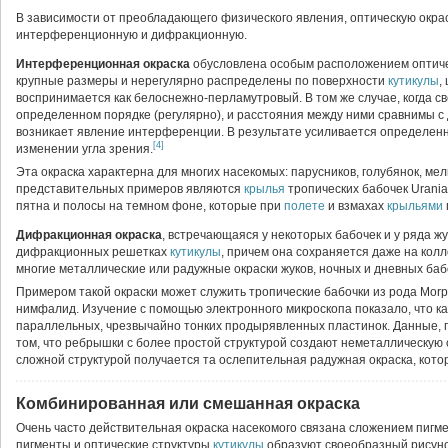
В зависимости от преобладающего физического явления, оптическую окра
интерференционную и дифракционную.
Интерференционная окраска
обусловлена особым расположением оптичес
крупные размеры и нерегулярно распределены по поверхности
кутикулы
,
воспринимается как белоснежно-перламутровый. В том же случае, когда с
определенном порядке (регулярно), и расстояния между ними сравнимы с
возникает явление интерференции. В результате усиливается определенн
[4]
изменении угла зрения.
Эта окраска характерна для многих насекомых: парусников, голубянок, мел
представительных примеров являются
крылья
тропических бабочек Urania
пятна и полосы на темном фоне, которые при
полете
и взмахах
крыльями
Дифракционная окраска
, встречающаяся у некоторых бабочек и у ряда жу
дифракционных решетках
кутикулы
, причем она сохраняется даже на колл
многие металлические или радужные окраски жуков, ночных и дневных баб
Примером такой окраски может служить тропические бабочки из рода Morp
нимфалид. Изучение с помощью электронного микроскопа показало, что к
параллельных, чрезвычайно тонких продырявленных пластинок. Данные, 
том, что ребрышки с более простой структурой создают неметаллическую 
сложной структурой получается та ослепительная радужная окраска, кото
Комбинированная или смешанная окраска
Очень часто действительная окраска насекомого связана сложением пигме
пигменты и оптические структуры
кутикулы
образуют своеобразный рисуно