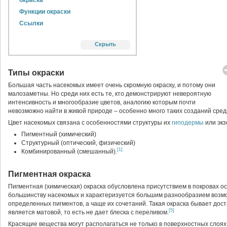
окраска
Функции окраски
Ссылки
Скрыть
Типы окраски
Большая часть насекомых имеет очень скромную окраску, и потому они
малозаметны. Но среди них есть те, кто демонстрируют невероятную
интенсивность и многообразие цветов, аналогию которым почти
невозможно найти в живой природе – особенно много таких созданий сред
Цвет насекомых связана с особенностями структуры их
гиподермы
или экз
Пигментный (химический)
Структурный (оптический, физический)
[1]
Комбинированный (смешанный).
Пигментная окраска
Пигментная (химическая) окраска обусловлена присутствием в покровах о
большинству насекомых и характеризуется большим разнообразием возм
определенных пигментов, а чаще их сочетаний. Такая окраска бывает доста
[5]
является матовой, то есть не дает блеска с переливом.
Красящие вещества могут располагаться не только в поверхностных слоях 