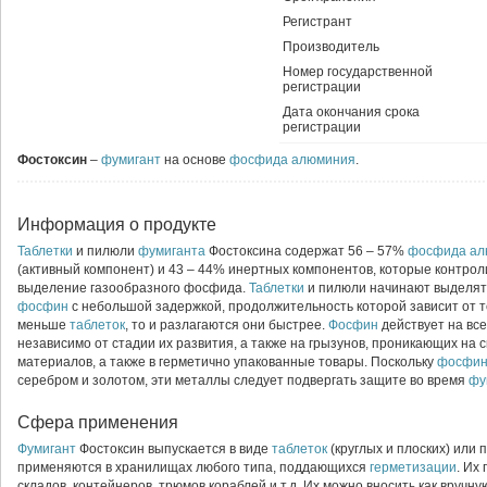
Регистрант
Производитель
Номер государственной
регистрации
Дата окончания срока
регистрации
Фостоксин
–
фумигант
на основе
фосфида алюминия
.
Информация о продукте
Таблетки
и пилюли
фумиганта
Фостоксина содержат 56 – 57%
фосфида ал
(активный компонент) и 43 – 44% инертных компонентов, которые контро
выделение газообразного фосфида.
Таблетки
и пилюли начинают выделят
фосфин
с небольшой задержкой, продолжительность которой зависит от т
меньше
таблеток
, то и разлагаются они быстрее.
Фосфин
действует на вс
независимо от стадии их развития, а также на грызунов, проникающих на с
материалов, а также в герметично упакованные товары. Поскольку
фосфи
серебром и золотом, эти металлы следует подвергать защите во время
фу
Сфера применения
Фумигант
Фостоксин выпускается в виде
таблеток
(круглых и плоских) или 
применяются в хранилищах любого типа, поддающихся
герметизации
. Их
складов, контейнеров, трюмов кораблей и т.д. Их можно вносить как вручну