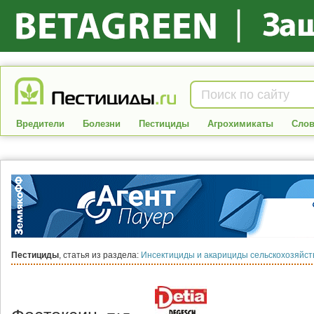
Вредители
Болезни
Пестициды
Агрохимикаты
Слов
Пестициды
, статья из раздела:
Инсектициды и акарициды сельскохозяйс