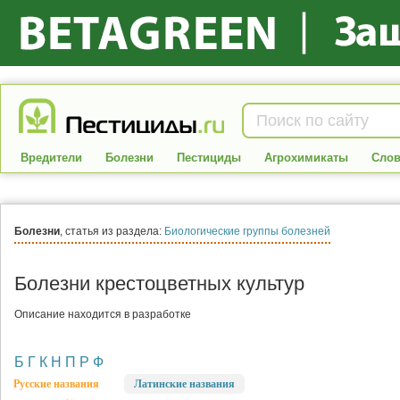
Вредители
Болезни
Пестициды
Агрохимикаты
Слов
Болезни
, статья из раздела:
Биологические группы болезней
Болезни крестоцветных культур
Описание находится в разработке
Б
Г
К
Н
П
Р
Ф
Русские названия
Латинские названия