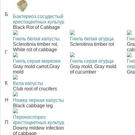
Б
Бактериоз сосудистый
крестоцветных культур
Black Rot of Cabbage
Гниль белая капусты
Гниль белая огурца
Гни
Sclerotinia timber rot,
Sclerotinia timber rot
Gra
White rot of cabbage
cab
Г
Гниль серая моркови
Гниль серая огурца
Гни
Gray mold carrot,Gray
Gray mold, Gray mold
пер
mold
of cucumber
Gra
К
Кила капусты
Club root of crucifers
Н
Ножка черная капусты
Black cabbage leg
Пероноспороз
П
крестоцветных культур
Downy mildew infection
of cabbage