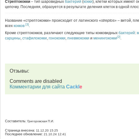
Стрептококки
– тип шаровидных
бактерий
(
кокки
), клетки которых имеют 
цепочку. Последняя, образуется в результате деления клеток в одной пло
Название «стрептококки» происходит от латинского «
streptos»
– витой, пл
[3]
всех
кокков
.
Кроме стрептококков, различают следующие типы кокковидных
бактерий
:
м
[2]
сарцины
,
стафилококки
,
гонококки
,
пневмококки
и
менингококки
.
Отзывы:
Comments are disabled
Комментарии для сайта
Cackl
e
Составитель:
Григоровская П.И.
Страница внесена:
11.12.20 15:25
Последнее обновление:
21.10.24 12:41