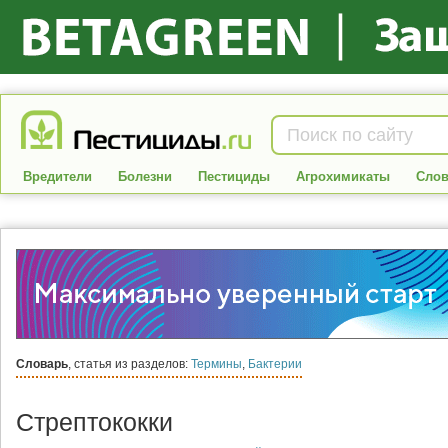
Вредители
Болезни
Пестициды
Агрохимикаты
Слов
Словарь
, статья из разделов:
Термины
,
Бактерии
Стрептококки