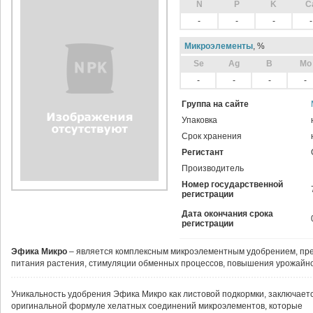
N
P
K
C
-
-
-
-
Микроэлементы
, %
Sе
Ag
B
Mo
-
-
-
-
Группа на сайте
Упаковка
Срок хранения
Регистант
Производитель
Номер государственной
регистрации
Дата окончания срока
регистрации
Эфика Микро
– является комплексным микроэлементным удобрением, пр
питания растения, стимуляции обменных процессов, повышения урожайно
Уникальность удобрения Эфика Микро как листовой подкормки, заключаетс
оригинальной формуле хелатных соединений микроэлементов, которые