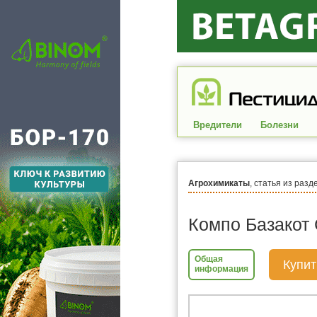
Вредители
Болезни
Агрохимикаты
, статья из разд
Компо Базакот 
Общая
Купит
информация