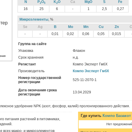
N
P
O
K
O
Ca
MgO
S
Fe
2
5
2
16
25
6
-
1
2,5
0,27
Микроэлементы
, %
Sе
Ag
B
Mo
Mn
Cu
Zn
C
-
-
0,01
0,02
0,06
0,05
0,015
Группа на сайте
Упаковка
Флакон
ения
Срок хранения
н.д.
Регистант
Компо Эксперт ГмбХ
Производитель
Компо Эксперт ГмбХ
Номер государственной
525-11-2070-1
регистрации
Дата окончания срока
13.04.2029
регистрации
лексное удобрение NPK (азот, фосфор, калий) пролонгированного действия.
Где купить
Компо Базакот
о питания растений в питомниках,
ждений.
Нет предложени
 всех макро- и микроэлементов