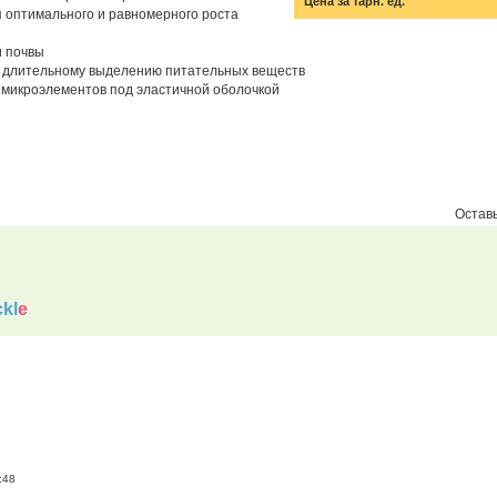
Цена за тарн. ед.
 оптимального и равномерного роста
и почвы
я длительному выделению питательных веществ
микроэлементов под эластичной оболочкой
Оставь
kl
e
:48