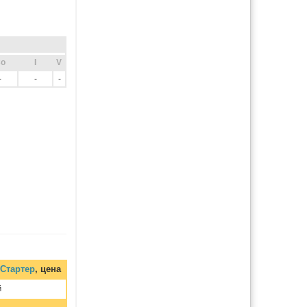
o
I
V
-
-
-
 Стартер
, цена
й