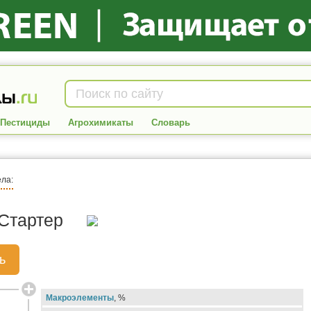
Пестициды
Агрохимикаты
Словарь
ела:
Стартер
ь
Макроэлементы
, %