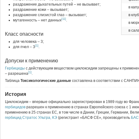
раздражение дыхательных путей – не вызывает;
в кап
раздражение кожи – вызывает;
раздражение слизистой глаз – вызывает;
в клу
[11]
мутагенность – нет данных
.
в мор
в сал
Класс опасности
для человека – 3;
[1]
для пчел – 3
.
Допуски к применению
Гербициды
с действующим веществом циклоксидим запрещены к применен
[1]
– разрешена
.
Таблица
Токсикологические данные
составлена в соответствии с САНПИН
История
Циклоксидим – впервые официально зарегистрирован в 1989 году во Фран
гербицидов
разрешен к применению в странах Европейского союза с 1 июн
применению в 25 странах ЕС, в том числе в Дании, Греции, Германии, Вел
гербицид
Стратос Ультра, КЭ
(регистрант «БАСФ СЕ», производитель
БАС