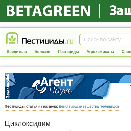
Вредители
Болезни
Пестициды
Агрохимикаты
Слов
Пестициды
, статья из раздела:
Действующие вещества гербицидов
Циклоксидим