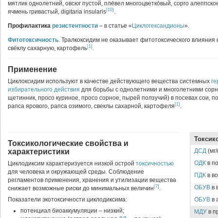
мятлик однолетний, овсюг пустой, пле́вел многоцветко́вый, сорго алеппско
[10]
ячмень гривастый, digitaria insularis
.
Профилактика
резистентности
– в статье «
Циклогександионы
».
Фитотоксичность
. Тралкоксидим не оказывает фитотоксического влияния 
[1]
свёклу сахарную, картофель
.
Применение
Циклоксидим используют в качестве действующего вещества системных
ге
избирательного действия
для борьбы с однолетними и многолетними сорня
щетинник, просо куриное, просо сорное, пырей ползучий) в посевах сои, п
[1]
рапса ярового, рапса озимого, свеклы сахарной, картофеля
.
Токсик
Токсикологические свойства и
характеристики
ДСД
(мг/
ОДК
в по
Циклодиксим характеризуется низкой острой
токсичностью
для человека и окружающей среды. Соблюдение
ПДК
в во
регламентов применения, хранения и утилизации вещества
[7]
ОБУВ
в 
снижает возможные риски до минимальных величин
.
Показатели экотоксичности циклодиксима:
ОБУВ
в 
потенциал биоаккумуляции – низкий;
МДУ
в пр