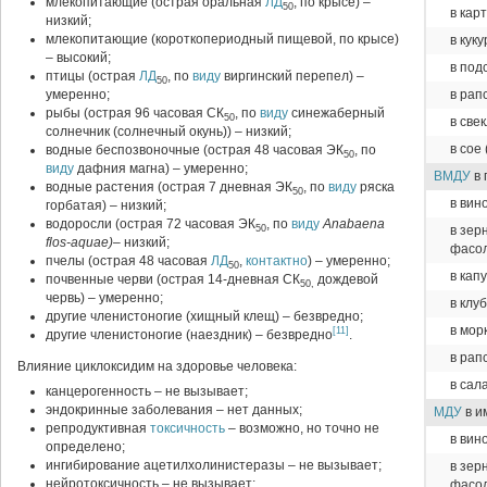
млекопитающие (острая оральная
ЛД
, по крысе) –
50
в кар
низкий;
млекопитающие (короткопериодный пищевой, по крысе)
в кук
– высокий;
в под
птицы (острая
ЛД
, по
виду
виргинский перепел) –
50
умеренно;
в рап
рыбы (острая 96 часовая СК
, по
виду
синежаберный
50
в све
солнечник (солнечный окунь)) – низкий;
в сое
водные беспозвоночные (острая 48 часовая ЭК
, по
50
виду
дафния магна) – умеренно;
ВМДУ
в 
водные растения (острая 7 дневная ЭК
, по
виду
ряска
50
в вин
горбатая) – низкий;
водоросли (острая 72 часовая ЭК
, по
виду
Anabaena
в зер
50
flos-aquae)
–
низкий;
фасол
пчелы (острая 48 часовая
ЛД
,
контактно
) – умеренно;
50
в кап
почвенные черви (острая 14-дневная СК
дождевой
50,
червь) – умеренно;
в клу
другие членистоногие (хищный клещ) – безвредно;
в мор
[11]
другие членистоногие (наездник) – безвредно
.
в рап
Влияние циклоксидим на здоровье человека:
в сал
канцерогенность – не вызывает;
эндокринные заболевания – нет данных;
МДУ
в и
репродуктивная
токсичность
– возможно, но точно не
в вин
определено;
ингибирование ацетилхолинистеразы – не вызывает;
в зер
нейротоксичность – не вызывает;
фасол