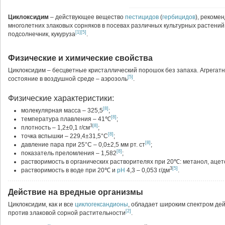
Циклоксидим
– действующее вещество
пестицидов
(
гербицидов
), рекоме
многолетних злаковых сорняков в посевах различных культурных растений, 
[1]
[5]
подсолнечник, кукуруза
.
Физические и химические свойства
Циклоксидим – бесцветные кристаллический порошок без запаха. Агрегат
[5]
состояние в воздушной среде – аэрозоль
.
Физические характеристики:
[8]
молекулярная масса – 325,5
;
[8]
температура плавления – 41℃
;
3
[8]
плотность – 1,2±0,1 г/см
;
[8]
точка вспышки – 229,4±31,5°C
;
[8]
давление пара при 25°C – 0,0±2,5 мм рт. ст
;
[8]
показатель преломления – 1,582
;
растворимость в органических растворителях при 20℃: метанол, ацето
3
[5]
растворимость в воде при 20℃ и
pH
4,3 – 0,053 г/дм
.
Действие на вредные организмы
Циклоксидим, как и все
циклогександионы
, обладает широким спектром де
[2]
против злаковой сорной растительности
.