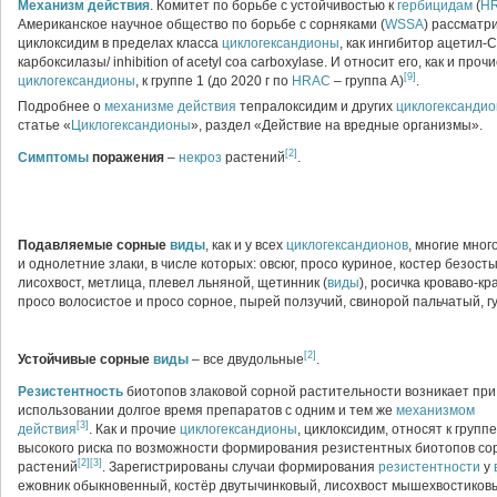
Механизм действия
. Комитет по борьбе с устойчивостью к
гербицидам
(
H
Американское научное общество по борьбе с сорняками (
WSSA
) рассматр
циклоксидим в пределах класса
циклогександионы
, как ингибитор ацетил-
карбоксилазы/ inhibition of acetyl coa carboxylase. И относит его, как и проч
[9]
циклогександионы
, к группе 1 (до 2020 г по
HRAC
– группа А)
.
Подробнее о
механизме действия
тепралоксидим и других
циклогександио
статье «
Циклогександионы
», раздел «Действие на вредные организмы».
[2]
Симптомы
поражения
–
некроз
растений
.
Подавляемые сорные
виды
, как и у всех
циклогександионов
, многие мног
и однолетние злаки, в числе которых: овсюг, просо куриное, костер безосты
лисохвост, метлица, плевел льняной, щетинник (
виды
), росичка кроваво-кр
просо волосистое и просо сорное, пырей ползучий, свинорой пальчатый, г
[2]
Устойчивые сорные
виды
– все двудольные
.
Резистентность
биотопов злаковой сорной растительности возникает при
использовании долгое время препаратов с одним и тем же
механизмом
[3]
действия
. Как и прочие
циклогександионы
, циклоксидим, относят к группе
высокого риска по возможности формирования резистентных биотопов со
[2]
[3]
растений
. Зарегистрированы случаи формирования
резистентности
у
ежовник обыкновенный, костёр двутычинковый, лисохвост мышехвостиков